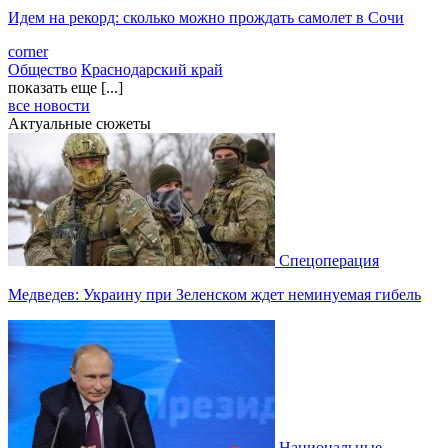
Идем на рекорд: сколько можно прождать самолет в Сочи
corner
Общество
Краснодарский край
показать еще [...]
все новости
Актуальные сюжеты
Спецоперация
Медведев: Украину при Зеленском ждет неминуемая гибель
Национальные