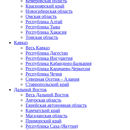
Кемеровская область
Красноярский край
Новосибирская область
Омская область
Республика Алтай
Республика Тыва
Республика Хакасия
Томская область
Кавказ
Весь Кавказ
Республика Дагестан
Республика Ингушетия
Республика Кабардино-Балкария
Республика Карачаево-Черкесия
Республика Чечня
Северная Осетия – Алания
Ставропольский край
Дальний Восток
Весь Дальний Восток
Амурская область
Еврейская автономная область
Камчатский край
Магаданская область
Приморский край
Республика Саха (Якутия)