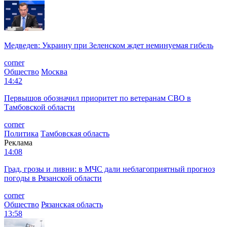
Медведев: Украину при Зеленском ждет неминуемая гибель
corner
Общество
Москва
14:42
Первышов обозначил приоритет по ветеранам СВО в
Тамбовской области
corner
Политика
Тамбовская область
Реклама
14:08
Град, грозы и ливни: в МЧС дали неблагоприятный прогноз
погоды в Рязанской области
corner
Общество
Рязанская область
13:58