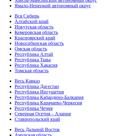
Ханты-Мансийский автономный округ
Ямало-Ненецкий автономный округ
Вся Сибирь
Алтайский край
Иркутская область
Кемеровская область
Красноярский край
Новосибирская область
Омская область
Республика Алтай
Республика Тыва
Республика Хакасия
Томская область
Весь Кавказ
Республика Дагестан
Республика Ингушетия
Республика Кабардино-Балкария
Республика Карачаево-Черкесия
Республика Чечня
Северная Осетия – Алания
Ставропольский край
Весь Дальний Восток
Амурская область