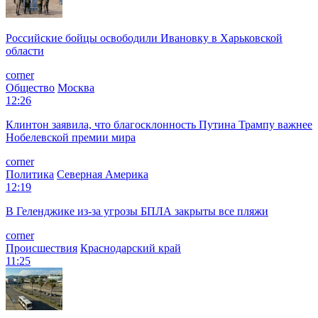
Российские бойцы освободили Ивановку в Харьковской
области
corner
Общество
Москва
12:26
Клинтон заявила, что благосклонность Путина Трампу важнее
Нобелевской премии мира
corner
Политика
Северная Америка
12:19
В Геленджике из-за угрозы БПЛА закрыты все пляжи
corner
Происшествия
Краснодарский край
11:25