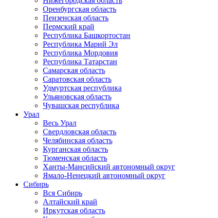
Нижегородская область
Оренбургская область
Пензенская область
Пермский край
Республика Башкортостан
Республика Марий Эл
Республика Мордовия
Республика Татарстан
Самарская область
Саратовская область
Удмуртская республика
Ульяновская область
Чувашская республика
Урал
Весь Урал
Свердловская область
Челябинская область
Курганская область
Тюменская область
Ханты-Мансийский автономный округ
Ямало-Ненецкий автономный округ
Сибирь
Вся Сибирь
Алтайский край
Иркутская область