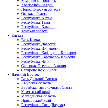
Кемеровская область
Красноярский край
Новосибирская область
Омская область
Республика Алтай
Республика Тыва
Республика Хакасия
Томская область
Кавказ
Весь Кавказ
Республика Дагестан
Республика Ингушетия
Республика Кабардино-Балкария
Республика Карачаево-Черкесия
Республика Чечня
Северная Осетия – Алания
Ставропольский край
Дальний Восток
Весь Дальний Восток
Амурская область
Еврейская автономная область
Камчатский край
Магаданская область
Приморский край
Республика Саха (Якутия)