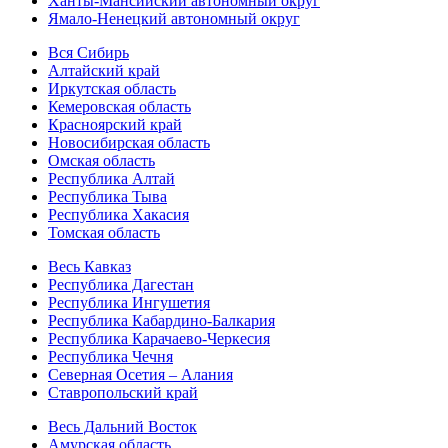
Ханты-Мансийский автономный округ
Ямало-Ненецкий автономный округ
Вся Сибирь
Алтайский край
Иркутская область
Кемеровская область
Красноярский край
Новосибирская область
Омская область
Республика Алтай
Республика Тыва
Республика Хакасия
Томская область
Весь Кавказ
Республика Дагестан
Республика Ингушетия
Республика Кабардино-Балкария
Республика Карачаево-Черкесия
Республика Чечня
Северная Осетия – Алания
Ставропольский край
Весь Дальний Восток
Амурская область