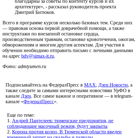
благодарны за советы по контенту курсов и их
архитектуре», - рассказал руководитель проекта
Дмитрий Битюков.
Всего в программе курсов несколько базовых тем. Среди них
— правовая основа первой доврачебной помощи, а также
инструктажи по внезапной остановке сердца,
производственным травмам, остановке кровотечения, ожогам,
обморожениям и многим другим аспектам. Для участия в
обучении необходимо отправить письмо с личными данными
на адрес
bdv@simax-it.ru
.
Фото: admtyumen.ru
Подписывайтесь на ФедералПресс в
МАХ
,
Дзен.Новости
, а
также следите за самыми интересными новостями УрФО в
канале
Дзен
. Все самое важное и оперативное — в telegram-
канале «
ФедералПресс
».
Еще по теме:
1.
Андрей Пантелеев: тюменские предприятия, не
соблюдающие масочный режим, будут закрыты
2.
Корона против колец. В Тюменской области введен
временный запрет на свадьбы и разводы