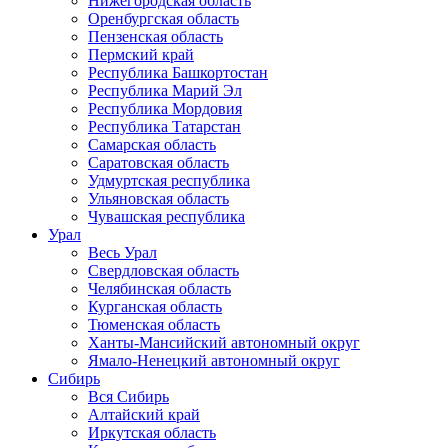
Нижегородская область
Оренбургская область
Пензенская область
Пермский край
Республика Башкортостан
Республика Марий Эл
Республика Мордовия
Республика Татарстан
Самарская область
Саратовская область
Удмуртская республика
Ульяновская область
Чувашская республика
Урал
Весь Урал
Свердловская область
Челябинская область
Курганская область
Тюменская область
Ханты-Мансийский автономный округ
Ямало-Ненецкий автономный округ
Сибирь
Вся Сибирь
Алтайский край
Иркутская область