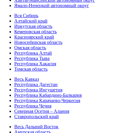
Ханты-Мансийский автономный округ
Ямало-Ненецкий автономный округ
Вся Сибирь
Алтайский край
Иркутская область
Кемеровская область
Красноярский край
Новосибирская область
Омская область
Республика Алтай
Республика Тыва
Республика Хакасия
Томская область
Весь Кавказ
Республика Дагестан
Республика Ингушетия
Республика Кабардино-Балкария
Республика Карачаево-Черкесия
Республика Чечня
Северная Осетия – Алания
Ставропольский край
Весь Дальний Восток
Амурская область