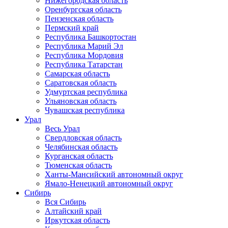
Нижегородская область
Оренбургская область
Пензенская область
Пермский край
Республика Башкортостан
Республика Марий Эл
Республика Мордовия
Республика Татарстан
Самарская область
Саратовская область
Удмуртская республика
Ульяновская область
Чувашская республика
Урал
Весь Урал
Свердловская область
Челябинская область
Курганская область
Тюменская область
Ханты-Мансийский автономный округ
Ямало-Ненецкий автономный округ
Сибирь
Вся Сибирь
Алтайский край
Иркутская область