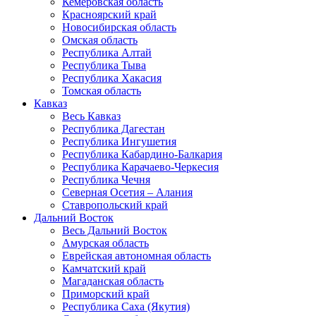
Кемеровская область
Красноярский край
Новосибирская область
Омская область
Республика Алтай
Республика Тыва
Республика Хакасия
Томская область
Кавказ
Весь Кавказ
Республика Дагестан
Республика Ингушетия
Республика Кабардино-Балкария
Республика Карачаево-Черкесия
Республика Чечня
Северная Осетия – Алания
Ставропольский край
Дальний Восток
Весь Дальний Восток
Амурская область
Еврейская автономная область
Камчатский край
Магаданская область
Приморский край
Республика Саха (Якутия)