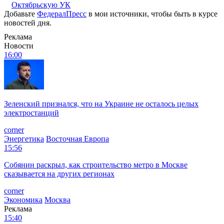
Октябрьскую УК
Добавьте
ФедералПресс
в мои источники, чтобы быть в курсе
новостей дня.
Реклама
Новости
16:00
Зеленский признался, что на Украине не осталось целых
электростанций
corner
Энергетика
Восточная Европа
15:56
Собянин раскрыл, как строительство метро в Москве
сказывается на других регионах
corner
Экономика
Москва
Реклама
15:40