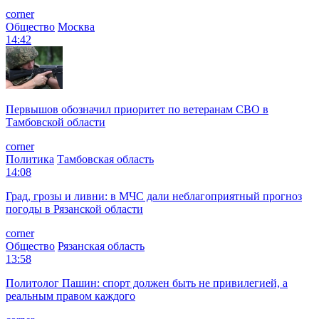
corner
Общество
Москва
14:42
Первышов обозначил приоритет по ветеранам СВО в
Тамбовской области
corner
Политика
Тамбовская область
14:08
Град, грозы и ливни: в МЧС дали неблагоприятный прогноз
погоды в Рязанской области
corner
Общество
Рязанская область
13:58
Политолог Пашин: спорт должен быть не привилегией, а
реальным правом каждого