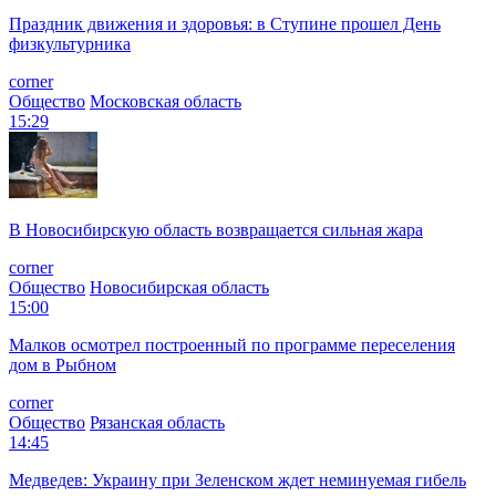
Праздник движения и здоровья: в Ступине прошел День
физкультурника
corner
Общество
Московская область
15:29
В Новосибирскую область возвращается сильная жара
corner
Общество
Новосибирская область
15:00
Малков осмотрел построенный по программе переселения
дом в Рыбном
corner
Общество
Рязанская область
14:45
Медведев: Украину при Зеленском ждет неминуемая гибель