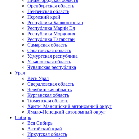
Нижегородская область
Оренбургская область
Пензенская область
Пермский край
Республика Башкортостан
Республика Марий Эл
Республика Мордовия
Республика Татарстан
Самарская область
Саратовская область
Удмуртская республика
Ульяновская область
Чувашская республика
Урал
Весь Урал
Свердловская область
Челябинская область
Курганская область
Тюменская область
Ханты-Мансийский автономный округ
Ямало-Ненецкий автономный округ
Сибирь
Вся Сибирь
Алтайский край
Иркутская область