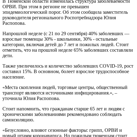
В Тюменской области изменилась структура заболеваемости
ОРВИ. При этом в регионе не превышен
эпидемиологический порог. Об этом сообщила заместитель
руководителя регионального Роспотребнадзора Юлия
Распопова.
Напрошлой неделе (с 21 по 29 сентября) 40% заболевших —
взрослые тюменцы 30% - школьники, 30% - остальные
категории, включая детей до 7 лет и пожилых людей. Стоит
отметить, что на прошлой неделе 65% заболевших составляли
дети.
Также увеличилось и количество заболевших COVID-19, рост
составил 15%. В основном, болеет взрослое трудоспособное
население.
«Места скопления людей, торговые центры, общественный
транспорт являются источниками инфицирования.», –
уточнила Юлия Распопова.
Стоит напомнить, что гражданам старше 65 лет и людям с
хроническими заболеваниями рекомендовано соблюдать
самоизоляцию.
«Безусловно, влияют сезонные факторы: грипп, ОРВИ и
новый штамм коронавируса. Но пожилым тюменцам стоит