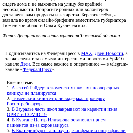
сидеть дома и не выходить на улицу без крайней
необходимости. Попросите родных или волонтеров
доставлять вам продукты и лекарства. Берегите себя», -
заявила во время онлайн-брифинга заместитель губернатора
Тюменской области Ольга Кузнечевских.
Фото: Департамент здравохранения Тюменской области
Подписывайтесь на ФедералПресс в
МАХ
,
Дзен.Новости
, а
также следите за самыми интересными новостями УрФО в
канале
Дзен
. Все самое важное и оперативное — в telegram-
канале «
ФедералПресс
».
Еще по теме:
1.
Алексей Райдер: в тюменских школах внеочередных
каникул не планируется
2.
Тюменский кинотеатр не выдержал проверку
Роспотребнадзора
3.
В Зауралье часть школ закрывают на карантин из-за
ОРВИ и COVID-19
4.
В Кургане Центр Илизарова остановил прием
пациентов из-за коронавируса
5.
В Екатеринбурге за плохую дезинфекцию оштрафовали