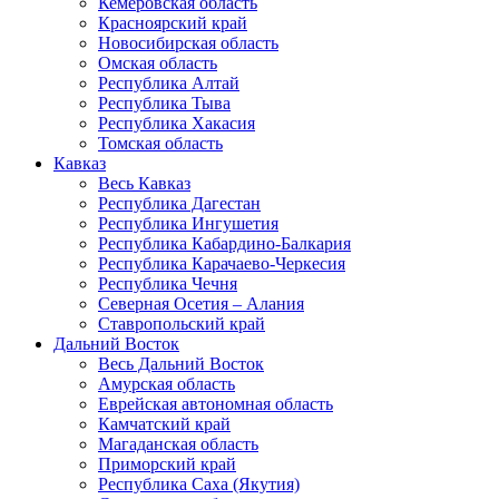
Кемеровская область
Красноярский край
Новосибирская область
Омская область
Республика Алтай
Республика Тыва
Республика Хакасия
Томская область
Кавказ
Весь Кавказ
Республика Дагестан
Республика Ингушетия
Республика Кабардино-Балкария
Республика Карачаево-Черкесия
Республика Чечня
Северная Осетия – Алания
Ставропольский край
Дальний Восток
Весь Дальний Восток
Амурская область
Еврейская автономная область
Камчатский край
Магаданская область
Приморский край
Республика Саха (Якутия)