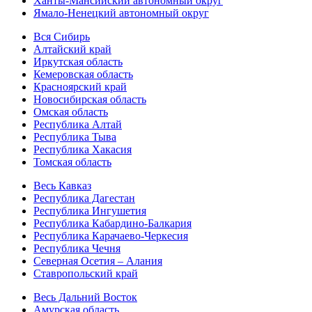
Ханты-Мансийский автономный округ
Ямало-Ненецкий автономный округ
Вся Сибирь
Алтайский край
Иркутская область
Кемеровская область
Красноярский край
Новосибирская область
Омская область
Республика Алтай
Республика Тыва
Республика Хакасия
Томская область
Весь Кавказ
Республика Дагестан
Республика Ингушетия
Республика Кабардино-Балкария
Республика Карачаево-Черкесия
Республика Чечня
Северная Осетия – Алания
Ставропольский край
Весь Дальний Восток
Амурская область