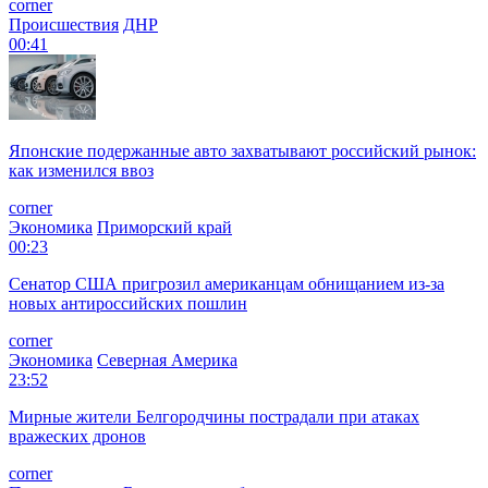
corner
Происшествия
ДНР
00:41
Японские подержанные авто захватывают российский рынок:
как изменился ввоз
corner
Экономика
Приморский край
00:23
Сенатор США пригрозил американцам обнищанием из-за
новых антироссийских пошлин
corner
Экономика
Северная Америка
23:52
Мирные жители Белгородчины пострадали при атаках
вражеских дронов
corner