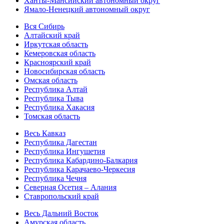
Ханты-Мансийский автономный округ
Ямало-Ненецкий автономный округ
Вся Сибирь
Алтайский край
Иркутская область
Кемеровская область
Красноярский край
Новосибирская область
Омская область
Республика Алтай
Республика Тыва
Республика Хакасия
Томская область
Весь Кавказ
Республика Дагестан
Республика Ингушетия
Республика Кабардино-Балкария
Республика Карачаево-Черкесия
Республика Чечня
Северная Осетия – Алания
Ставропольский край
Весь Дальний Восток
Амурская область