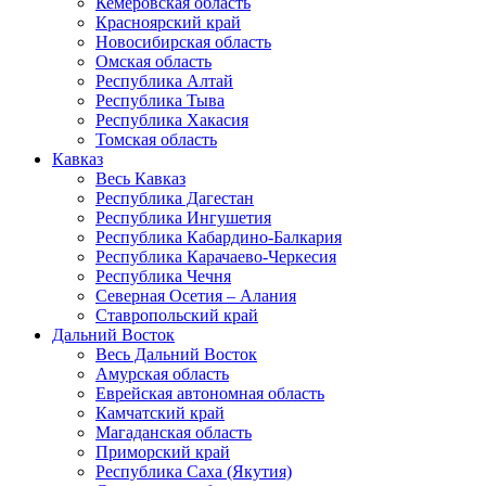
Кемеровская область
Красноярский край
Новосибирская область
Омская область
Республика Алтай
Республика Тыва
Республика Хакасия
Томская область
Кавказ
Весь Кавказ
Республика Дагестан
Республика Ингушетия
Республика Кабардино-Балкария
Республика Карачаево-Черкесия
Республика Чечня
Северная Осетия – Алания
Ставропольский край
Дальний Восток
Весь Дальний Восток
Амурская область
Еврейская автономная область
Камчатский край
Магаданская область
Приморский край
Республика Саха (Якутия)