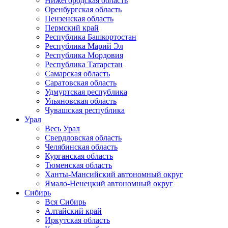
Нижегородская область
Оренбургская область
Пензенская область
Пермский край
Республика Башкортостан
Республика Марий Эл
Республика Мордовия
Республика Татарстан
Самарская область
Саратовская область
Удмуртская республика
Ульяновская область
Чувашская республика
Урал
Весь Урал
Свердловская область
Челябинская область
Курганская область
Тюменская область
Ханты-Мансийский автономный округ
Ямало-Ненецкий автономный округ
Сибирь
Вся Сибирь
Алтайский край
Иркутская область