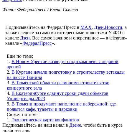
Фото: ФедералПресс / Елена Сычева
Подписывайтесь на ФедералПресс в
МАХ
,
Дзен.Новости
, а
также следите за самыми интересными новостями УрФО в
канале
Дзен
. Все самое важное и оперативное — в telegram-
канале «
ФедералПресс
».
Еще по теме:
1.
В Новом Уренгое возведут спорткомплекс с ледовой
ареной
2.
В Кургане начали подготовку к строительству эстакады
на шоссе Тюнина
3.
В Тюменской области разморозят строительство
концертного зала
4.
В Екатеринбурге сдвинут сроки сдачи объектов
Универсиады-2023
5.
В Тюмени продумают наполнение набережной: где
появятся кафе, туалеты и парковки
Сюжет по теме:
1.
Экологическая карта конфликтов
Подписывайтесь на наш канал в
Дзене
, чтобы быть в курсе
новостей дня.