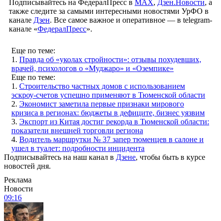
Подписывайтесь на ФедералПресс в
МАХ
,
Дзен.Новости
, а
также следите за самыми интересными новостями УрФО в
канале
Дзен
. Все самое важное и оперативное — в telegram-
канале «
ФедералПресс
».
Еще по теме:
1.
Правда об «уколах стройности»: отзывы похудевших,
врачей, психологов о «Муджаро» и «Оземпике»
Еще по теме:
1.
Строительство частных домов с использованием
эскроу-счетов успешно применяют в Тюменской области
2.
Экономист заметила первые признаки мирового
кризиса в регионах: бюджеты в дефиците, бизнес уязвим
3.
Экспорт из Китая достиг рекорда в Тюменской области:
показатели внешней торговли региона
4.
Водитель маршрутки № 37 запер тюменцев в салоне и
ушел в туалет: подробности инцидента
Подписывайтесь на наш канал в
Дзене
, чтобы быть в курсе
новостей дня.
Реклама
Новости
09:16