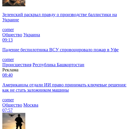
Зеленский раскрыл правду о производстве баллистики на
Украине
corner
Общество
Украина
09:13
Падение беспилотника ВСУ спровоцировало пожар в Уфе
corner
Происшествия
Республика Башкортостан
Реклама
08:40
Американцы отдали ИИ право принимать ключевые решения:
как не стать заложником машины
corner
Общество
Москва
07:57