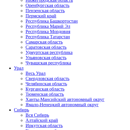
Нижегородская область
Оренбургская область
Пензенская область
Пермский край
Республика Башкортостан
Республика Марий Эл
Республика Мордовия
Республика Татарстан
Самарская область
Саратовская область
Удмуртская республика
Ульяновская область
Чувашская республика
Урал
Весь Урал
Свердловская область
Челябинская область
Курганская область
Тюменская область
Ханты-Мансийский автономный округ
Ямало-Ненецкий автономный округ
Сибирь
Вся Сибирь
Алтайский край
Иркутская область