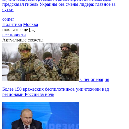
предсказал гибель Украины без смены лидера: главное за
сутки
corner
Политика
Москва
показать еще [...]
все новости
Актуальные сюжеты
Спецоперация
Более 150 вражеских беспилотников уничтожили над
регионами России за ночь