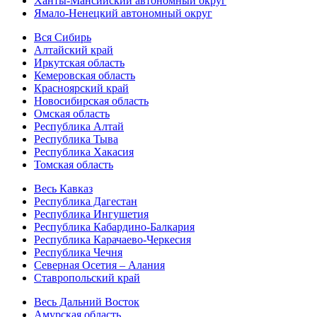
Ханты-Мансийский автономный округ
Ямало-Ненецкий автономный округ
Вся Сибирь
Алтайский край
Иркутская область
Кемеровская область
Красноярский край
Новосибирская область
Омская область
Республика Алтай
Республика Тыва
Республика Хакасия
Томская область
Весь Кавказ
Республика Дагестан
Республика Ингушетия
Республика Кабардино-Балкария
Республика Карачаево-Черкесия
Республика Чечня
Северная Осетия – Алания
Ставропольский край
Весь Дальний Восток
Амурская область