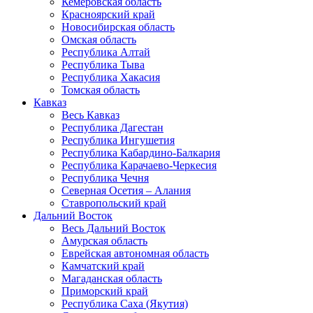
Кемеровская область
Красноярский край
Новосибирская область
Омская область
Республика Алтай
Республика Тыва
Республика Хакасия
Томская область
Кавказ
Весь Кавказ
Республика Дагестан
Республика Ингушетия
Республика Кабардино-Балкария
Республика Карачаево-Черкесия
Республика Чечня
Северная Осетия – Алания
Ставропольский край
Дальний Восток
Весь Дальний Восток
Амурская область
Еврейская автономная область
Камчатский край
Магаданская область
Приморский край
Республика Саха (Якутия)