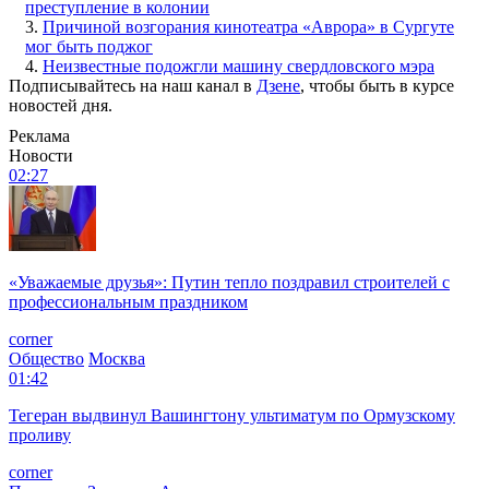
преступление в колонии
3.
Причиной возгорания кинотеатра «Аврора» в Сургуте
мог быть поджог
4.
Неизвестные подожгли машину свердловского мэра
Подписывайтесь на наш канал в
Дзене
, чтобы быть в курсе
новостей дня.
Реклама
Новости
02:27
«Уважаемые друзья»: Путин тепло поздравил строителей с
профессиональным праздником
corner
Общество
Москва
01:42
Тегеран выдвинул Вашингтону ультиматум по Ормузскому
проливу
corner