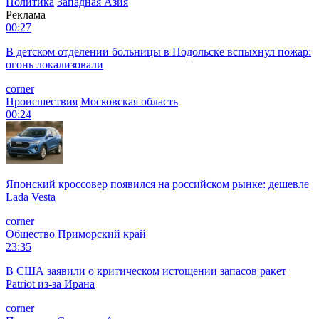
Политика
Западная Азия
Реклама
00:27
В детском отделении больницы в Подольске вспыхнул пожар:
огонь локализовали
corner
Происшествия
Московская область
00:24
Японский кроссовер появился на российском рынке: дешевле
Lada Vesta
corner
Общество
Приморский край
23:35
В США заявили о критическом истощении запасов ракет
Patriot из-за Ирана
corner