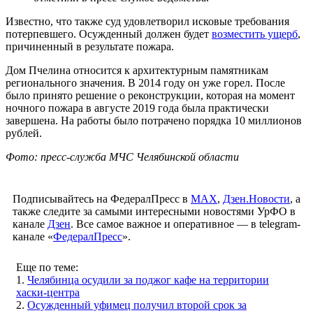
Известно, что также суд удовлетворил исковые требования
потерпевшего. Осужденный должен будет
возместить ущерб
,
причиненный в результате пожара.
Дом Пчелина относится к архитектурным памятникам
регионального значения. В 2014 году он уже горел. После
было принято решение о реконструкции, которая на момент
ночного пожара в августе 2019 года была практически
завершена. На работы было потрачено порядка 10 миллионов
рублей.
Фото: пресс-служба МЧС Челябинской области
Подписывайтесь на ФедералПресс в
МАХ
,
Дзен.Новости
, а
также следите за самыми интересными новостями УрФО в
канале
Дзен
. Все самое важное и оперативное — в telegram-
канале «
ФедералПресс
».
Еще по теме:
1.
Челябинца осудили за поджог кафе на территории
хаски-центра
2.
Осужденный уфимец получил второй срок за