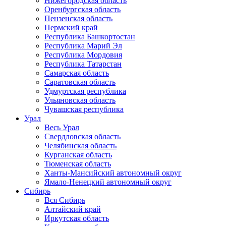
Нижегородская область
Оренбургская область
Пензенская область
Пермский край
Республика Башкортостан
Республика Марий Эл
Республика Мордовия
Республика Татарстан
Самарская область
Саратовская область
Удмуртская республика
Ульяновская область
Чувашская республика
Урал
Весь Урал
Свердловская область
Челябинская область
Курганская область
Тюменская область
Ханты-Мансийский автономный округ
Ямало-Ненецкий автономный округ
Сибирь
Вся Сибирь
Алтайский край
Иркутская область