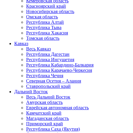
Кемеровская область
Красноярский край
Новосибирская область
Омская область
Республика Алтай
Республика Тыва
Республика Хакасия
Томская область
Кавказ
Весь Кавказ
Республика Дагестан
Республика Ингушетия
Республика Кабардино-Балкария
Республика Карачаево-Черкесия
Республика Чечня
Северная Осетия – Алания
Ставропольский край
Дальний Восток
Весь Дальний Восток
Амурская область
Еврейская автономная область
Камчатский край
Магаданская область
Приморский край
Республика Саха (Якутия)