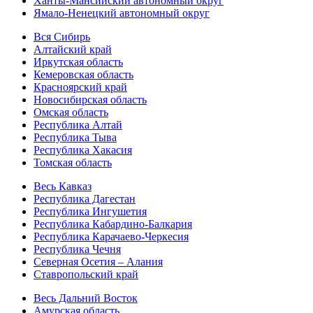
Ханты-Мансийский автономный округ
Ямало-Ненецкий автономный округ
Вся Сибирь
Алтайский край
Иркутская область
Кемеровская область
Красноярский край
Новосибирская область
Омская область
Республика Алтай
Республика Тыва
Республика Хакасия
Томская область
Весь Кавказ
Республика Дагестан
Республика Ингушетия
Республика Кабардино-Балкария
Республика Карачаево-Черкесия
Республика Чечня
Северная Осетия – Алания
Ставропольский край
Весь Дальний Восток
Амурская область