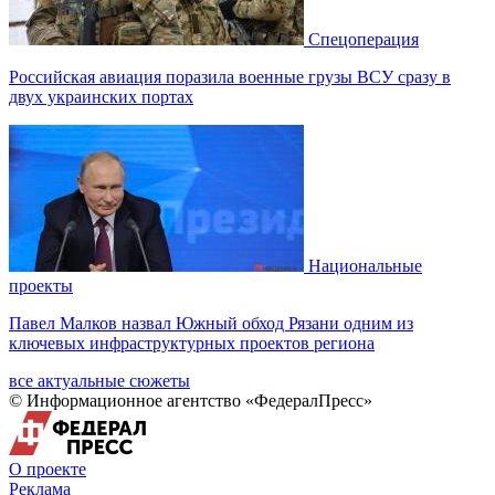
Спецоперация
Российская авиация поразила военные грузы ВСУ сразу в
двух украинских портах
Национальные
проекты
Павел Малков назвал Южный обход Рязани одним из
ключевых инфраструктурных проектов региона
все актуальные сюжеты
© Информационное агентство «ФедералПресс»
О проекте
Реклама