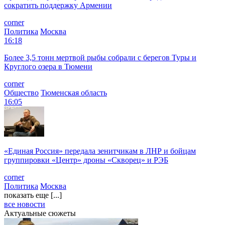
сократить поддержку Армении
corner
Политика
Москва
16:18
Более 3,5 тонн мертвой рыбы собрали с берегов Туры и
Круглого озера в Тюмени
corner
Общество
Тюменская область
16:05
«Единая Россия» передала зенитчикам в ЛНР и бойцам
группировки «Центр» дроны «Скворец» и РЭБ
corner
Политика
Москва
показать еще [...]
все новости
Актуальные сюжеты