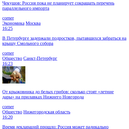
Чекушов: Россия пока не планирует сокращать перечень
параллельного импорта
corner
Экономика
Москва
16:25
В Петербурге задержали подростков, пытавшихся забраться на
крышу Смольного собора
corner
Общество
Санкт-Петербург
16:23
От крыжовника до белых грибов: сколько стоят «летние
дары» на прилавках Нижнего Новгорода
corner
Общество
Нижегородская область
16:20
Время деклараций прошло: Россия может радикально