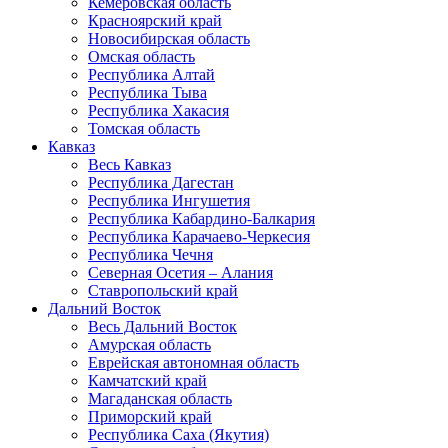
Кемеровская область
Красноярский край
Новосибирская область
Омская область
Республика Алтай
Республика Тыва
Республика Хакасия
Томская область
Кавказ
Весь Кавказ
Республика Дагестан
Республика Ингушетия
Республика Кабардино-Балкария
Республика Карачаево-Черкесия
Республика Чечня
Северная Осетия – Алания
Ставропольский край
Дальний Восток
Весь Дальний Восток
Амурская область
Еврейская автономная область
Камчатский край
Магаданская область
Приморский край
Республика Саха (Якутия)