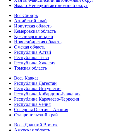
Ханты-Мансийский автономный округ
Ямало-Ненецкий автономный округ
Вся Сибирь
Алтайский край
Иркутская область
Кемеровская область
Красноярский край
Новосибирская область
Омская область
Республика Алтай
Республика Тыва
Республика Хакасия
Томская область
Весь Кавказ
Республика Дагестан
Республика Ингушетия
Республика Кабардино-Балкария
Республика Карачаево-Черкесия
Республика Чечня
Северная Осетия – Алания
Ставропольский край
Весь Дальний Восток
Амурская область