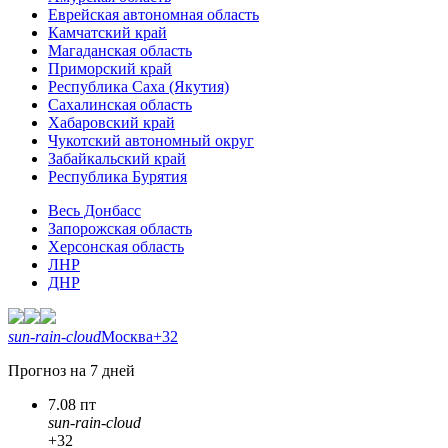
Еврейская автономная область
Камчатский край
Магаданская область
Приморский край
Республика Саха (Якутия)
Сахалинская область
Хабаровский край
Чукотский автономный округ
Забайкальский край
Республика Бурятия
Весь Донбасс
Запорожская область
Херсонская область
ЛНР
ДНР
sun-rain-cloud
Москва
+32
Прогноз на 7 дней
7.08 пт
sun-rain-cloud
+32