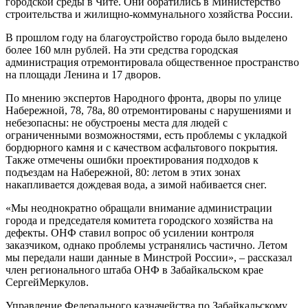
городской среды в Чите. Они обратились в Министерство
строительства и жилищно-коммунального хозяйства России.
В прошлом году на благоустройство города было выделено
более 160 млн рублей. На эти средства городская
администрация отремонтировала общественное пространство
на площади Ленина и 17 дворов.
По мнению экспертов Народного фронта, дворы по улице
Набережной, 78, 78а, 80 отремонтированы с нарушениями и
небезопасны: не обустроены места для людей с
ограниченными возможностями, есть проблемы с укладкой
бордюрного камня и с качеством асфальтового покрытия.
Также отмечены ошибки проектирования подходов к
подъездам на Набережной, 80: летом в этих зонах
накапливается дождевая вода, а зимой набивается снег.
«Мы неоднократно обращали внимание администрации
города и председателя комитета городского хозяйства на
дефекты. ОНФ ставил вопрос об усилении контроля
заказчиком, однако проблемы устранялись частично. Летом
мы передали наши данные в Минстрой России», – рассказал
член регионального штаба ОНФ в Забайкальском крае
СергейМеркулов.
Управление Федерального казначейства по Забайкальскому