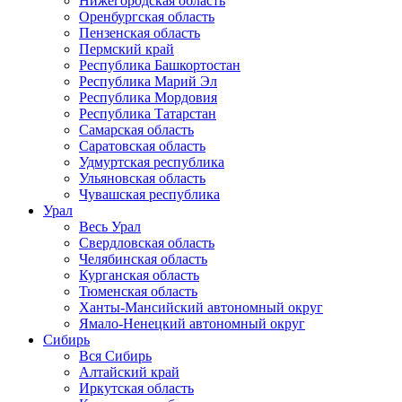
Нижегородская область
Оренбургская область
Пензенская область
Пермский край
Республика Башкортостан
Республика Марий Эл
Республика Мордовия
Республика Татарстан
Самарская область
Саратовская область
Удмуртская республика
Ульяновская область
Чувашская республика
Урал
Весь Урал
Свердловская область
Челябинская область
Курганская область
Тюменская область
Ханты-Мансийский автономный округ
Ямало-Ненецкий автономный округ
Сибирь
Вся Сибирь
Алтайский край
Иркутская область