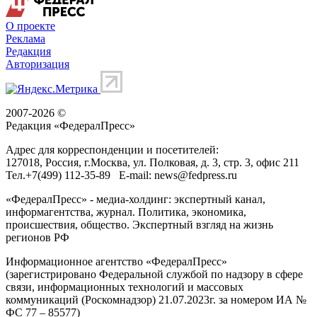
О проекте
Реклама
Редакция
Авторизация
2007-2026 ©
Редакция «
ФедералПресс
»
Адрес для корреспонденции и посетителей:
127018
, Россия, г.
Москва
,
ул. Полковая, д. 3, стр. 3
, офис 211
Тел.
+7(499) 112-35-89
E-mail:
news@fedpress.ru
«ФедералПресс» - медиа-холдинг: экспертный канал,
информагентства, журнал. Политика, экономика,
происшествия, общество. Экспертный взгляд на жизнь
регионов РФ
Информационное агентство «ФедералПресс»
(зарегистрировано Федеральной службой по надзору в сфере
связи, информационных технологий и массовых
коммуникаций (Роскомнадзор) 21.07.2023г. за номером ИА №
ФС 77 – 85577)