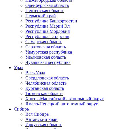
Нижегородская область
Оренбургская область
Пензенская область
Пермский край
Республика Башкортостан
Республика Марий Эл
Республика Мордовия
Республика Татарстан
Самарская область
Саратовская область
Удмуртская республика
Ульяновская область
Чувашская республика
Урал
Весь Урал
Свердловская область
Челябинская область
Курганская область
Тюменская область
Ханты-Мансийский автономный округ
Ямало-Ненецкий автономный округ
Сибирь
Вся Сибирь
Алтайский край
Иркутская область