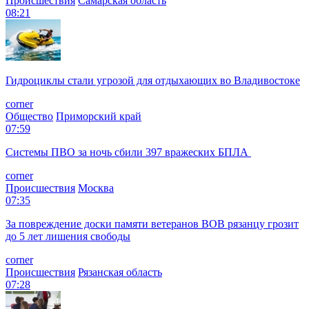
Происшествия
Самарская область
08:21
Гидроциклы стали угрозой для отдыхающих во Владивостоке
corner
Общество
Приморский край
07:59
Системы ПВО за ночь сбили 397 вражеских БПЛА
corner
Происшествия
Москва
07:35
За повреждение доски памяти ветеранов ВОВ рязанцу грозит
до 5 лет лишения свободы
corner
Происшествия
Рязанская область
07:28