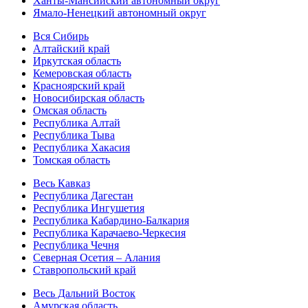
Ханты-Мансийский автономный округ
Ямало-Ненецкий автономный округ
Вся Сибирь
Алтайский край
Иркутская область
Кемеровская область
Красноярский край
Новосибирская область
Омская область
Республика Алтай
Республика Тыва
Республика Хакасия
Томская область
Весь Кавказ
Республика Дагестан
Республика Ингушетия
Республика Кабардино-Балкария
Республика Карачаево-Черкесия
Республика Чечня
Северная Осетия – Алания
Ставропольский край
Весь Дальний Восток
Амурская область