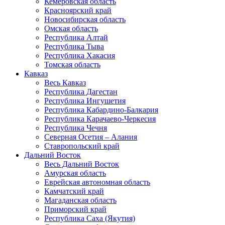
Кемеровская область
Красноярский край
Новосибирская область
Омская область
Республика Алтай
Республика Тыва
Республика Хакасия
Томская область
Кавказ
Весь Кавказ
Республика Дагестан
Республика Ингушетия
Республика Кабардино-Балкария
Республика Карачаево-Черкесия
Республика Чечня
Северная Осетия – Алания
Ставропольский край
Дальний Восток
Весь Дальний Восток
Амурская область
Еврейская автономная область
Камчатский край
Магаданская область
Приморский край
Республика Саха (Якутия)