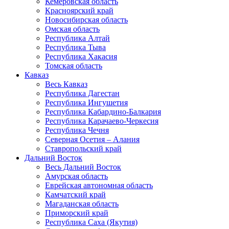
Кемеровская область
Красноярский край
Новосибирская область
Омская область
Республика Алтай
Республика Тыва
Республика Хакасия
Томская область
Кавказ
Весь Кавказ
Республика Дагестан
Республика Ингушетия
Республика Кабардино-Балкария
Республика Карачаево-Черкесия
Республика Чечня
Северная Осетия – Алания
Ставропольский край
Дальний Восток
Весь Дальний Восток
Амурская область
Еврейская автономная область
Камчатский край
Магаданская область
Приморский край
Республика Саха (Якутия)