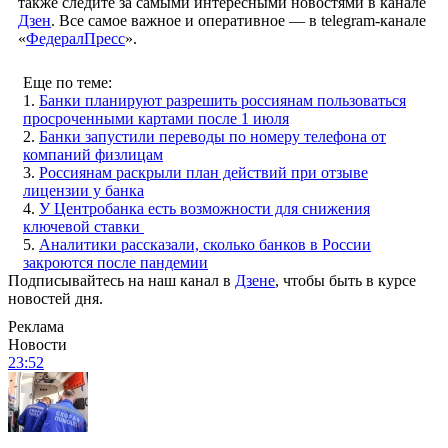
также следите за самыми интересными новостями в канале
Дзен
. Все самое важное и оперативное — в telegram-канале
«
ФедералПресс
».
Еще по теме:
1.
Банки планируют разрешить россиянам пользоваться
просроченными картами после 1 июля
2.
Банки запустили переводы по номеру телефона от
компаний физлицам
3.
Россиянам раскрыли план действий при отзыве
лицензии у банка
4.
У Центробанка есть возможности для снижения
ключевой ставки
5.
Аналитики рассказали, сколько банков в России
закроются после пандемии
Подписывайтесь на наш канал в
Дзене
, чтобы быть в курсе
новостей дня.
Реклама
Новости
23:52