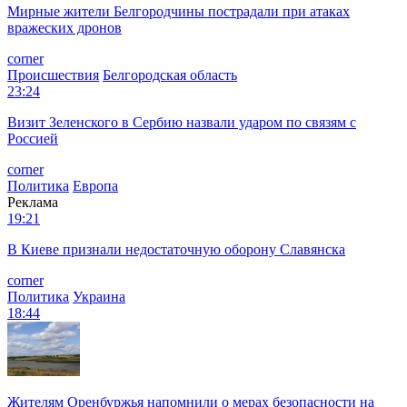
Мирные жители Белгородчины пострадали при атаках
вражеских дронов
corner
Происшествия
Белгородская область
23:24
Визит Зеленского в Сербию назвали ударом по связям с
Россией
corner
Политика
Европа
Реклама
19:21
В Киеве признали недостаточную оборону Славянска
corner
Политика
Украина
18:44
Жителям Оренбуржья напомнили о мерах безопасности на