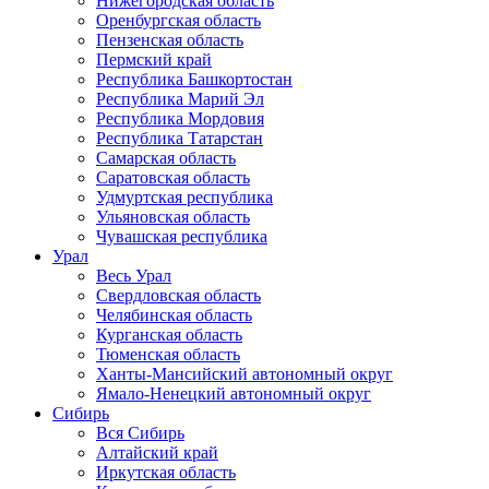
Нижегородская область
Оренбургская область
Пензенская область
Пермский край
Республика Башкортостан
Республика Марий Эл
Республика Мордовия
Республика Татарстан
Самарская область
Саратовская область
Удмуртская республика
Ульяновская область
Чувашская республика
Урал
Весь Урал
Свердловская область
Челябинская область
Курганская область
Тюменская область
Ханты-Мансийский автономный округ
Ямало-Ненецкий автономный округ
Сибирь
Вся Сибирь
Алтайский край
Иркутская область