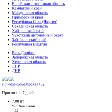
Еврейская автономная область
Камчатский край
Магаданская область
Приморский край
Республика Саха (Якутия)
Сахалинская область
Хабаровский край
Чукотский автономный округ
Забайкальский край
Республика Бурятия
Весь Донбасс
Запорожская область
Херсонская область
ЛНР
ДНР
sun-rain-cloud
Москва
+32
Прогноз на 7 дней
7.08 пт
sun-rain-cloud
+32