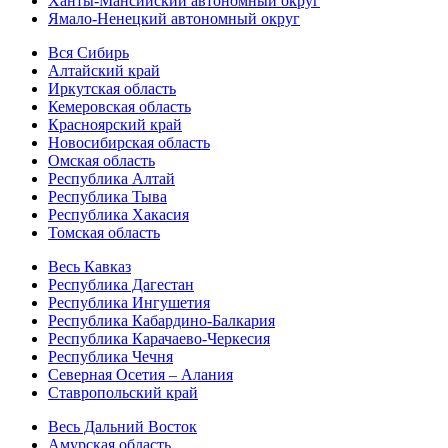
Ханты-Мансийский автономный округ
Ямало-Ненецкий автономный округ
Вся Сибирь
Алтайский край
Иркутская область
Кемеровская область
Красноярский край
Новосибирская область
Омская область
Республика Алтай
Республика Тыва
Республика Хакасия
Томская область
Весь Кавказ
Республика Дагестан
Республика Ингушетия
Республика Кабардино-Балкария
Республика Карачаево-Черкесия
Республика Чечня
Северная Осетия – Алания
Ставропольский край
Весь Дальний Восток
Амурская область