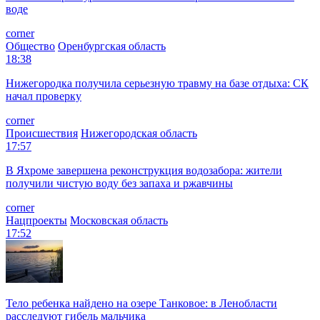
воде
corner
Общество
Оренбургская область
18:38
Нижегородка получила серьезную травму на базе отдыха: СК
начал проверку
corner
Происшествия
Нижегородская область
17:57
В Яхроме завершена реконструкция водозабора: жители
получили чистую воду без запаха и ржавчины
corner
Нацпроекты
Московская область
17:52
Тело ребенка найдено на озере Танковое: в Ленобласти
расследуют гибель мальчика