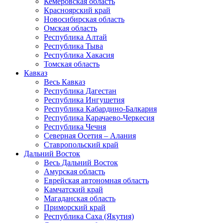
Кемеровская область
Красноярский край
Новосибирская область
Омская область
Республика Алтай
Республика Тыва
Республика Хакасия
Томская область
Кавказ
Весь Кавказ
Республика Дагестан
Республика Ингушетия
Республика Кабардино-Балкария
Республика Карачаево-Черкесия
Республика Чечня
Северная Осетия – Алания
Ставропольский край
Дальний Восток
Весь Дальний Восток
Амурская область
Еврейская автономная область
Камчатский край
Магаданская область
Приморский край
Республика Саха (Якутия)