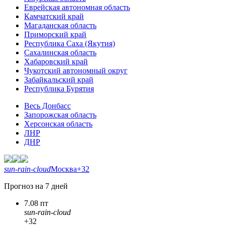
Еврейская автономная область
Камчатский край
Магаданская область
Приморский край
Республика Саха (Якутия)
Сахалинская область
Хабаровский край
Чукотский автономный округ
Забайкальский край
Республика Бурятия
Весь Донбасс
Запорожская область
Херсонская область
ЛНР
ДНР
sun-rain-cloud
Москва
+32
Прогноз на 7 дней
7.08 пт
sun-rain-cloud
+32