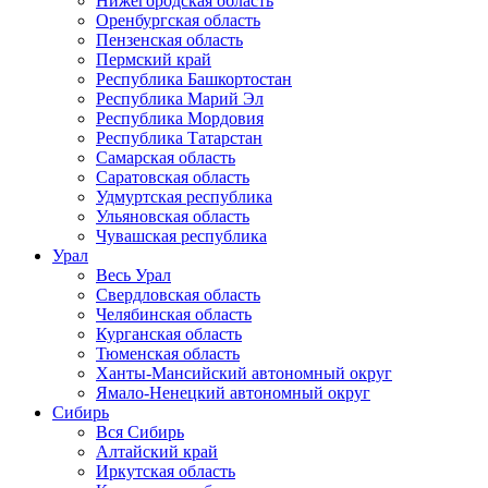
Нижегородская область
Оренбургская область
Пензенская область
Пермский край
Республика Башкортостан
Республика Марий Эл
Республика Мордовия
Республика Татарстан
Самарская область
Саратовская область
Удмуртская республика
Ульяновская область
Чувашская республика
Урал
Весь Урал
Свердловская область
Челябинская область
Курганская область
Тюменская область
Ханты-Мансийский автономный округ
Ямало-Ненецкий автономный округ
Сибирь
Вся Сибирь
Алтайский край
Иркутская область