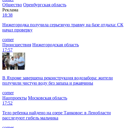
Общество
Оренбургская область
Реклама
18:38
Нижегородка получила серьезную травму на базе отдыха: СК
начал проверку
corner
Происшествия
Нижегородская область
17:57
В Яхроме завершена реконструкция водозабора: жители
получили чистую воду без запаха и ржавчины
corner
Нацпроекты
Московская область
17:52
Тело ребенка найдено на озере Танковое: в Ленобласти
расследуют гибель мальчика
corner