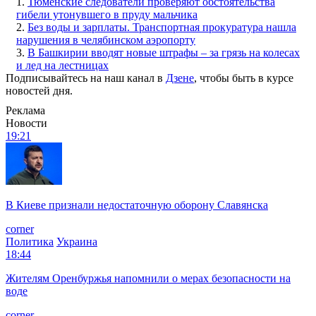
1.
Тюменские следователи проверяют обстоятельства
гибели утонувшего в пруду мальчика
2.
Без воды и зарплаты. Транспортная прокуратура нашла
нарушения в челябинском аэропорту
3.
В Башкирии вводят новые штрафы – за грязь на колесах
и лед на лестницах
Подписывайтесь на наш канал в
Дзене
, чтобы быть в курсе
новостей дня.
Реклама
Новости
19:21
В Киеве признали недостаточную оборону Славянска
corner
Политика
Украина
18:44
Жителям Оренбуржья напомнили о мерах безопасности на
воде
corner