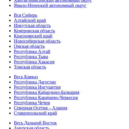
Ханты-Мансийский автономный округ
Ямало-Ненецкий автономный округ
Вся Сибирь
Алтайский край
Иркутская область
Кемеровская область
Красноярский край
Новосибирская область
Омская область
Республика Алтай
Республика Тыва
Республика Хакасия
Томская область
Весь Кавказ
Республика Дагестан
Республика Ингушетия
Республика Кабардино-Балкария
Республика Карачаево-Черкесия
Республика Чечня
Северная Осетия – Алания
Ставропольский край
Весь Дальний Восток
Амурская область