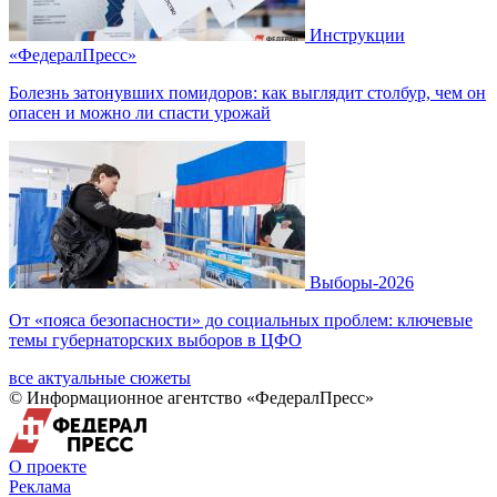
Инструкции
«ФедералПресс»
Болезнь затонувших помидоров: как выглядит столбур, чем он
опасен и можно ли спасти урожай
Выборы-2026
От «пояса безопасности» до социальных проблем: ключевые
темы губернаторских выборов в ЦФО
все актуальные сюжеты
© Информационное агентство «ФедералПресс»
О проекте
Реклама