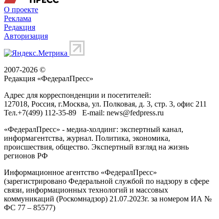
О проекте
Реклама
Редакция
Авторизация
2007-2026 ©
Редакция «
ФедералПресс
»
Адрес для корреспонденции и посетителей:
127018
, Россия, г.
Москва
,
ул. Полковая, д. 3, стр. 3
, офис 211
Тел.
+7(499) 112-35-89
E-mail:
news@fedpress.ru
«ФедералПресс» - медиа-холдинг: экспертный канал,
информагентства, журнал. Политика, экономика,
происшествия, общество. Экспертный взгляд на жизнь
регионов РФ
Информационное агентство «ФедералПресс»
(зарегистрировано Федеральной службой по надзору в сфере
связи, информационных технологий и массовых
коммуникаций (Роскомнадзор) 21.07.2023г. за номером ИА №
ФС 77 – 85577)