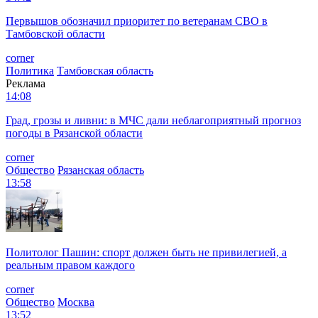
Первышов обозначил приоритет по ветеранам СВО в
Тамбовской области
corner
Политика
Тамбовская область
Реклама
14:08
Град, грозы и ливни: в МЧС дали неблагоприятный прогноз
погоды в Рязанской области
corner
Общество
Рязанская область
13:58
Политолог Пашин: спорт должен быть не привилегией, а
реальным правом каждого
corner
Общество
Москва
13:52