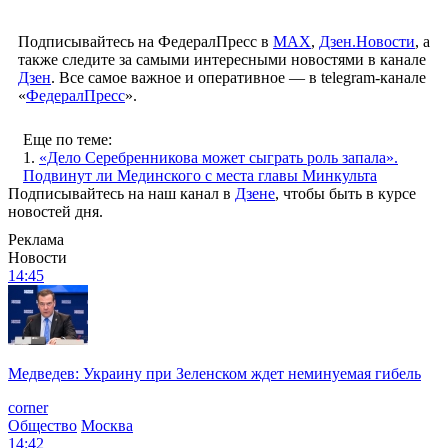
Подписывайтесь на ФедералПресс в
МАХ
,
Дзен.Новости
, а
также следите за самыми интересными новостями в канале
Дзен
. Все самое важное и оперативное — в telegram-канале
«
ФедералПресс
».
Еще по теме:
1.
«Дело Серебренникова может сыграть роль запала».
Подвинут ли Мединского с места главы Минкульта
Подписывайтесь на наш канал в
Дзене
, чтобы быть в курсе
новостей дня.
Реклама
Новости
14:45
Медведев: Украину при Зеленском ждет неминуемая гибель
corner
Общество
Москва
14:42