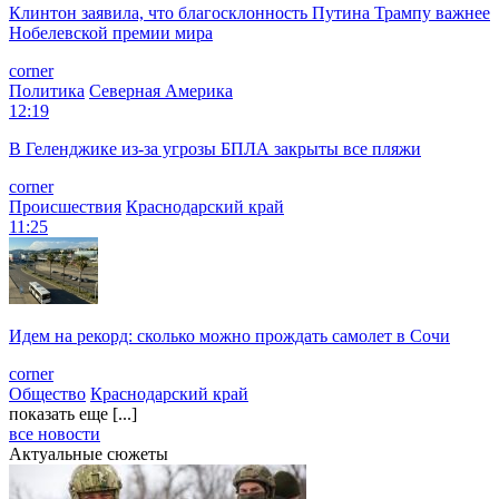
Клинтон заявила, что благосклонность Путина Трампу важнее
Нобелевской премии мира
corner
Политика
Северная Америка
12:19
В Геленджике из-за угрозы БПЛА закрыты все пляжи
corner
Происшествия
Краснодарский край
11:25
Идем на рекорд: сколько можно прождать самолет в Сочи
corner
Общество
Краснодарский край
показать еще [...]
все новости
Актуальные сюжеты