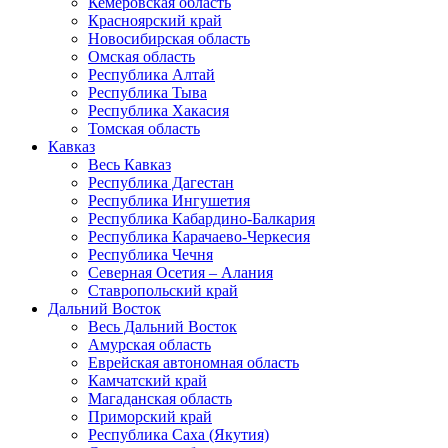
Кемеровская область
Красноярский край
Новосибирская область
Омская область
Республика Алтай
Республика Тыва
Республика Хакасия
Томская область
Кавказ
Весь Кавказ
Республика Дагестан
Республика Ингушетия
Республика Кабардино-Балкария
Республика Карачаево-Черкесия
Республика Чечня
Северная Осетия – Алания
Ставропольский край
Дальний Восток
Весь Дальний Восток
Амурская область
Еврейская автономная область
Камчатский край
Магаданская область
Приморский край
Республика Саха (Якутия)