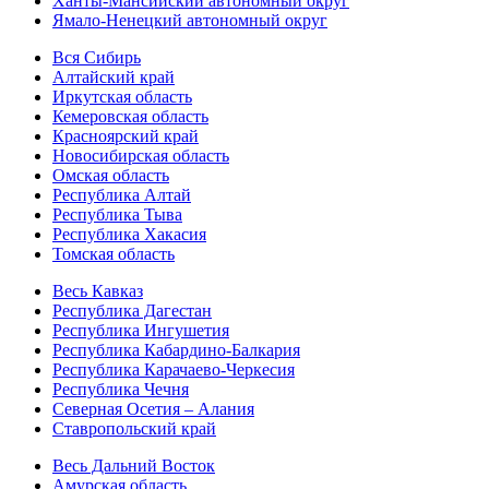
Ханты-Мансийский автономный округ
Ямало-Ненецкий автономный округ
Вся Сибирь
Алтайский край
Иркутская область
Кемеровская область
Красноярский край
Новосибирская область
Омская область
Республика Алтай
Республика Тыва
Республика Хакасия
Томская область
Весь Кавказ
Республика Дагестан
Республика Ингушетия
Республика Кабардино-Балкария
Республика Карачаево-Черкесия
Республика Чечня
Северная Осетия – Алания
Ставропольский край
Весь Дальний Восток
Амурская область