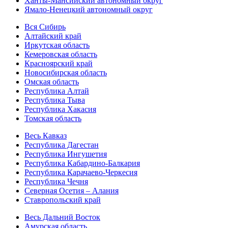
Ханты-Мансийский автономный округ
Ямало-Ненецкий автономный округ
Вся Сибирь
Алтайский край
Иркутская область
Кемеровская область
Красноярский край
Новосибирская область
Омская область
Республика Алтай
Республика Тыва
Республика Хакасия
Томская область
Весь Кавказ
Республика Дагестан
Республика Ингушетия
Республика Кабардино-Балкария
Республика Карачаево-Черкесия
Республика Чечня
Северная Осетия – Алания
Ставропольский край
Весь Дальний Восток
Амурская область