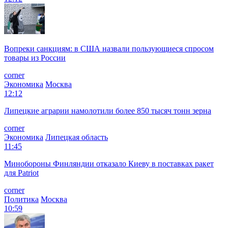
Вопреки санкциям: в США назвали пользующиеся спросом
товары из России
corner
Экономика
Москва
12:12
Липецкие аграрии намолотили более 850 тысяч тонн зерна
corner
Экономика
Липецкая область
11:45
Минобороны Финляндии отказало Киеву в поставках ракет
для Patriot
corner
Политика
Москва
10:59