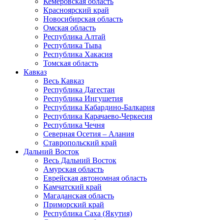
Кемеровская область
Красноярский край
Новосибирская область
Омская область
Республика Алтай
Республика Тыва
Республика Хакасия
Томская область
Кавказ
Весь Кавказ
Республика Дагестан
Республика Ингушетия
Республика Кабардино-Балкария
Республика Карачаево-Черкесия
Республика Чечня
Северная Осетия – Алания
Ставропольский край
Дальний Восток
Весь Дальний Восток
Амурская область
Еврейская автономная область
Камчатский край
Магаданская область
Приморский край
Республика Саха (Якутия)