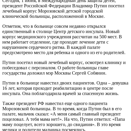
Сегодня, 1 июня, в Международный день защиты детей,
президент Российской Федерации Владимир Путин посетил
лечебный корпус Морозовской детской городской
клинической больницы, расположенной в Москве.
Отметим, что в больнице совсем недавно открылся
единственный в столице Центр детского инсульта. Новый
корпус медицинского учреждения рассчитан на 500 мест. В
нем работает отделение, где проходят лечение дети с
нарушением сердечного ритма. В каждой палате
предусмотрено место для ребенка и одного из его родителей.
Путин посетил новый лечебный корпус, осмотрел клинику и
побеседовал с персоналом. О работе больницы главе
государства доложил мэр Москвы Сергей Собянин.
Путин в больнице навестил двоих пациентов. Одна – девушка
16 лет, которая проходит реабилитацию в центре после
инсульта. Она поблагодарила врачей за спасенную жизнь.
Также президент РФ навестил еще одного пациента
Морозовской больницы. В то время, когда Путин был в его
палате, мальчик сказал: «А меня самый главный президент
поцеловал. А тебя мама нет!». На что, Путин ответил: «Папа
маму поцелует, всего хорошего, до свидания». В это время
медики и родители мальчика посмеялись.