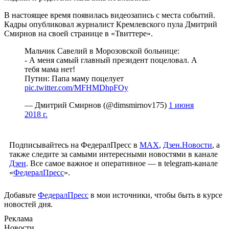
В настоящее время появилась видеозапись с места событий.
Кадры опубликовал журналист Кремлевского пула Дмитрий
Смирнов на своей странице в «Твиттере».
Мальчик Савелий в Морозовской больнице:
- А меня самый главный президент поцеловал. А
тебя мама нет!
Путин: Папа маму поцелует
pic.twitter.com/MFHMDhpFOy
— Дмитрий Смирнов (@dimsmirnov175)
1 июня
2018 г.
Подписывайтесь на ФедералПресс в
МАХ
,
Дзен.Новости
, а
также следите за самыми интересными новостями в канале
Дзен
. Все самое важное и оперативное — в telegram-канале
«
ФедералПресс
».
Добавьте
ФедералПресс
в мои источники, чтобы быть в курсе
новостей дня.
Реклама
Новости