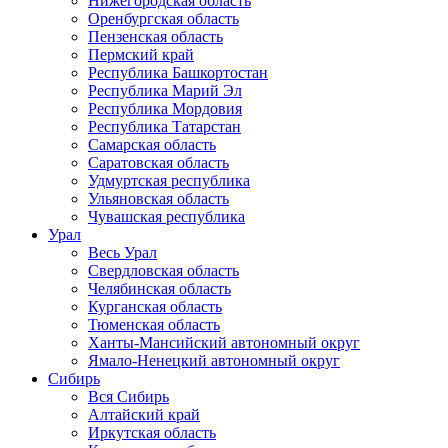
Нижегородская область
Оренбургская область
Пензенская область
Пермский край
Республика Башкортостан
Республика Марий Эл
Республика Мордовия
Республика Татарстан
Самарская область
Саратовская область
Удмуртская республика
Ульяновская область
Чувашская республика
Урал
Весь Урал
Свердловская область
Челябинская область
Курганская область
Тюменская область
Ханты-Мансийский автономный округ
Ямало-Ненецкий автономный округ
Сибирь
Вся Сибирь
Алтайский край
Иркутская область