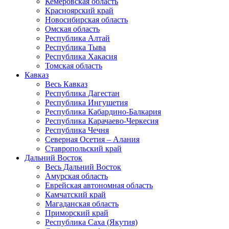
Кемеровская область
Красноярский край
Новосибирская область
Омская область
Республика Алтай
Республика Тыва
Республика Хакасия
Томская область
Кавказ
Весь Кавказ
Республика Дагестан
Республика Ингушетия
Республика Кабардино-Балкария
Республика Карачаево-Черкесия
Республика Чечня
Северная Осетия – Алания
Ставропольский край
Дальний Восток
Весь Дальний Восток
Амурская область
Еврейская автономная область
Камчатский край
Магаданская область
Приморский край
Республика Саха (Якутия)