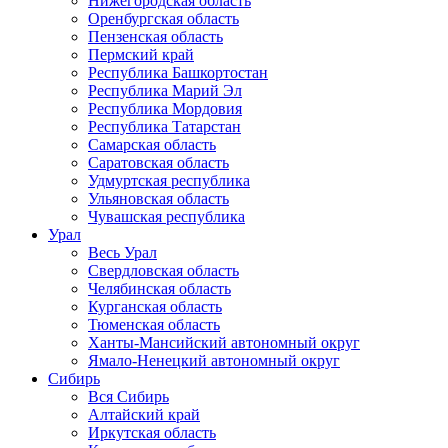
Нижегородская область
Оренбургская область
Пензенская область
Пермский край
Республика Башкортостан
Республика Марий Эл
Республика Мордовия
Республика Татарстан
Самарская область
Саратовская область
Удмуртская республика
Ульяновская область
Чувашская республика
Урал
Весь Урал
Свердловская область
Челябинская область
Курганская область
Тюменская область
Ханты-Мансийский автономный округ
Ямало-Ненецкий автономный округ
Сибирь
Вся Сибирь
Алтайский край
Иркутская область