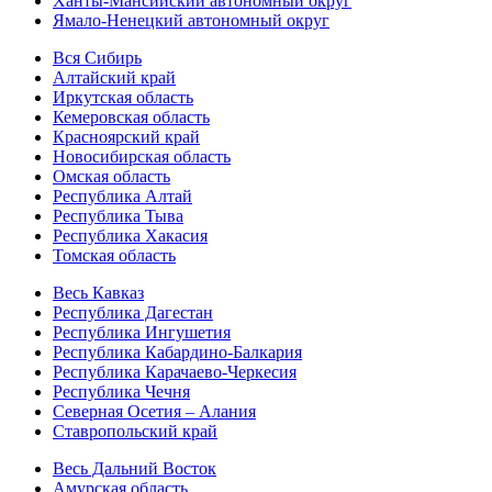
Ханты-Мансийский автономный округ
Ямало-Ненецкий автономный округ
Вся Сибирь
Алтайский край
Иркутская область
Кемеровская область
Красноярский край
Новосибирская область
Омская область
Республика Алтай
Республика Тыва
Республика Хакасия
Томская область
Весь Кавказ
Республика Дагестан
Республика Ингушетия
Республика Кабардино-Балкария
Республика Карачаево-Черкесия
Республика Чечня
Северная Осетия – Алания
Ставропольский край
Весь Дальний Восток
Амурская область