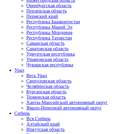
Нижегородская область
Оренбургская область
Пензенская область
Пермский край
Республика Башкортостан
Республика Марий Эл
Республика Мордовия
Республика Татарстан
Самарская область
Саратовская область
Удмуртская республика
Ульяновская область
Чувашская республика
Урал
Весь Урал
Свердловская область
Челябинская область
Курганская область
Тюменская область
Ханты-Мансийский автономный округ
Ямало-Ненецкий автономный округ
Сибирь
Вся Сибирь
Алтайский край
Иркутская область