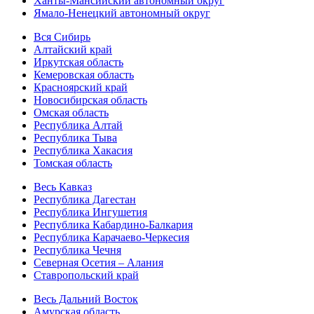
Ханты-Мансийский автономный округ
Ямало-Ненецкий автономный округ
Вся Сибирь
Алтайский край
Иркутская область
Кемеровская область
Красноярский край
Новосибирская область
Омская область
Республика Алтай
Республика Тыва
Республика Хакасия
Томская область
Весь Кавказ
Республика Дагестан
Республика Ингушетия
Республика Кабардино-Балкария
Республика Карачаево-Черкесия
Республика Чечня
Северная Осетия – Алания
Ставропольский край
Весь Дальний Восток
Амурская область