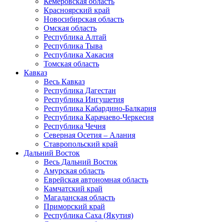
Кемеровская область
Красноярский край
Новосибирская область
Омская область
Республика Алтай
Республика Тыва
Республика Хакасия
Томская область
Кавказ
Весь Кавказ
Республика Дагестан
Республика Ингушетия
Республика Кабардино-Балкария
Республика Карачаево-Черкесия
Республика Чечня
Северная Осетия – Алания
Ставропольский край
Дальний Восток
Весь Дальний Восток
Амурская область
Еврейская автономная область
Камчатский край
Магаданская область
Приморский край
Республика Саха (Якутия)