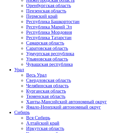
Нижегородская область
Оренбургская область
Пензенская область
Пермский край
Республика Башкортостан
Республика Марий Эл
Республика Мордовия
Республика Татарстан
Самарская область
Саратовская область
Удмуртская республика
Ульяновская область
Чувашская республика
Урал
Весь Урал
Свердловская область
Челябинская область
Курганская область
Тюменская область
Ханты-Мансийский автономный округ
Ямало-Ненецкий автономный округ
Сибирь
Вся Сибирь
Алтайский край
Иркутская область