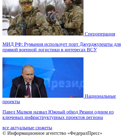
Спецоперация
МИД РФ: Румыния использует порт Джурджулешты для
прямой военной логистики в интересах ВСУ
Национальные
проекты
Павел Малков назвал Южный обход Рязани одним из
ключевых инфраструктурных проектов региона
все актуальные сюжеты
© Информационное агентство «ФедералПресс»