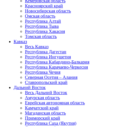
Кемеровская область
Красноярский край
Новосибирская область
Омская область
Республика Алтай
Республика Тыва
Республика Хакасия
Томская область
Кавказ
Весь Кавказ
Республика Дагестан
Республика Ингушетия
Республика Кабардино-Балкария
Республика Карачаево-Черкесия
Республика Чечня
Северная Осетия – Алания
Ставропольский край
Дальний Восток
Весь Дальний Восток
Амурская область
Еврейская автономная область
Камчатский край
Магаданская область
Приморский край
Республика Саха (Якутия)