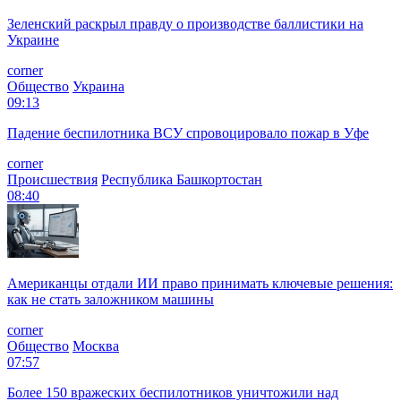
Зеленский раскрыл правду о производстве баллистики на
Украине
corner
Общество
Украина
09:13
Падение беспилотника ВСУ спровоцировало пожар в Уфе
corner
Происшествия
Республика Башкортостан
08:40
Американцы отдали ИИ право принимать ключевые решения:
как не стать заложником машины
corner
Общество
Москва
07:57
Более 150 вражеских беспилотников уничтожили над