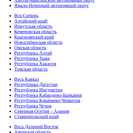
Ханты-Мансийский автономный округ
Ямало-Ненецкий автономный округ
Вся Сибирь
Алтайский край
Иркутская область
Кемеровская область
Красноярский край
Новосибирская область
Омская область
Республика Алтай
Республика Тыва
Республика Хакасия
Томская область
Весь Кавказ
Республика Дагестан
Республика Ингушетия
Республика Кабардино-Балкария
Республика Карачаево-Черкесия
Республика Чечня
Северная Осетия – Алания
Ставропольский край
Весь Дальний Восток
Амурская область