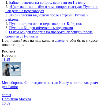
1.
Байден ответил на вопрос, верит ли он Путину
2.
«Цвет царственный»: о чем говорят галстуки Путина и
Байдена на переговорах
3.
Жириновский выдохнул после встречи Путина и
Байдена
4.
Путин подвел итоги переговоров с Байденом
5.
Путин и Байден обменялись подарками
6.
О чем Байден говорил на пресс-конференции после
саммита с Путиным
Подписывайтесь на наш канал в
Дзене
, чтобы быть в курсе
новостей дня.
Реклама
Новости
11:45
Минобороны Финляндии отказало Киеву в поставках ракет
для Patriot
corner
Политика
Москва
10:59