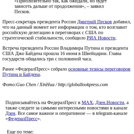
«Приблизительно так, как ожидали, но будет
зависеть дальше от продолжения», – заявил
Песков.
Пресс-секретарь президента России
Дмитрий Песков
добавил,
что на данный момент нет информации о том, кто возглавит
российскую делегацию в переговорах с США по
стратегической стабильности, сообщило
РИА Новости
.
Встреча президента России Владимира Путина и президента
США Джо Байдена прошла 16 июня в Швейцарии. Главы
государств общались три с половиной часа.
Ранее «ФедералПресс» собрало
основные тезисы переговоров
Путина и Байдена
.
Фото:Guo Chen / XinHua / http://globallookpress.com
Подписывайтесь на ФедералПресс в
МАХ
,
Дзен.Новости
, а
также следите за самыми интересными новостями в канале
Дзен
. Все самое важное и оперативное — в telegram-канале
«
ФедералПресс
».
Еще по теме: