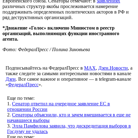
Европейского союза. Сенаторы отмечают: в
заявлениях
различных структур якобы прослеживается намерение
поддерживать определенных политических акторов в РФ и
ряд деструктивных организаций.
*Движение «Голос» включено Минюстом в реестр
организаций, выполняющих функции иностранного
агента.
Фото: ФедералПресс / Полина Зиновьева
Подписывайтесь на ФедералПресс в
МАХ
,
Дзен.Новости
, а
также следите за самыми интересными новостями в канале
Дзен
. Все самое важное и оперативное — в telegram-канале
«
ФедералПресс
».
Еще по теме:
1.
Сенатор ответил на очередное заявление ЕС в
отношении России
2.
Сенаторы объяснили, кто и зачем вмешивается в еще не
начавшиеся выборы
3.
Элла Памфилова заявила, что дискредитация выборов в
Госдуму не удалась
Еще по теме: