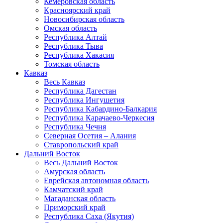
Кемеровская область
Красноярский край
Новосибирская область
Омская область
Республика Алтай
Республика Тыва
Республика Хакасия
Томская область
Кавказ
Весь Кавказ
Республика Дагестан
Республика Ингушетия
Республика Кабардино-Балкария
Республика Карачаево-Черкесия
Республика Чечня
Северная Осетия – Алания
Ставропольский край
Дальний Восток
Весь Дальний Восток
Амурская область
Еврейская автономная область
Камчатский край
Магаданская область
Приморский край
Республика Саха (Якутия)