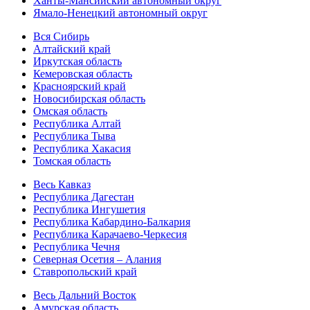
Ханты-Мансийский автономный округ
Ямало-Ненецкий автономный округ
Вся Сибирь
Алтайский край
Иркутская область
Кемеровская область
Красноярский край
Новосибирская область
Омская область
Республика Алтай
Республика Тыва
Республика Хакасия
Томская область
Весь Кавказ
Республика Дагестан
Республика Ингушетия
Республика Кабардино-Балкария
Республика Карачаево-Черкесия
Республика Чечня
Северная Осетия – Алания
Ставропольский край
Весь Дальний Восток
Амурская область