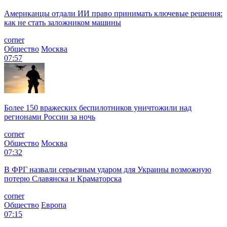
Американцы отдали ИИ право принимать ключевые решения:
как не стать заложником машины
corner
Общество
Москва
07:57
Более 150 вражеских беспилотников уничтожили над
регионами России за ночь
corner
Общество
Москва
07:32
В ФРГ назвали серьезным ударом для Украины возможную
потерю Славянска и Краматорска
corner
Общество
Европа
07:15