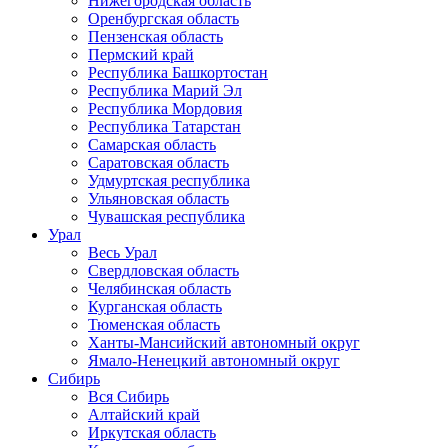
Нижегородская область
Оренбургская область
Пензенская область
Пермский край
Республика Башкортостан
Республика Марий Эл
Республика Мордовия
Республика Татарстан
Самарская область
Саратовская область
Удмуртская республика
Ульяновская область
Чувашская республика
Урал
Весь Урал
Свердловская область
Челябинская область
Курганская область
Тюменская область
Ханты-Мансийский автономный округ
Ямало-Ненецкий автономный округ
Сибирь
Вся Сибирь
Алтайский край
Иркутская область