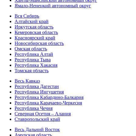
Ханты-Мансийский автономный округ
Ямало-Ненецкий автономный округ
Вся Сибирь
Алтайский край
Иркутская область
Кемеровская область
Красноярский край
Новосибирская область
Омская область
Республика Алтай
Республика Тыва
Республика Хакасия
Томская область
Весь Кавказ
Республика Дагестан
Республика Ингушетия
Республика Кабардино-Балкария
Республика Карачаево-Черкесия
Республика Чечня
Северная Осетия – Алания
Ставропольский край
Весь Дальний Восток
Амурская область