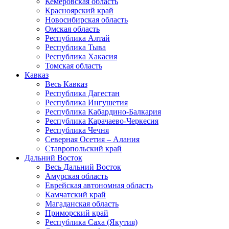
Кемеровская область
Красноярский край
Новосибирская область
Омская область
Республика Алтай
Республика Тыва
Республика Хакасия
Томская область
Кавказ
Весь Кавказ
Республика Дагестан
Республика Ингушетия
Республика Кабардино-Балкария
Республика Карачаево-Черкесия
Республика Чечня
Северная Осетия – Алания
Ставропольский край
Дальний Восток
Весь Дальний Восток
Амурская область
Еврейская автономная область
Камчатский край
Магаданская область
Приморский край
Республика Саха (Якутия)