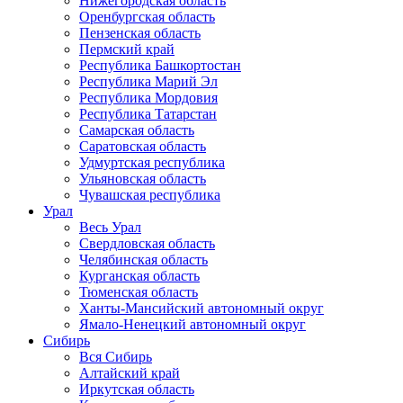
Нижегородская область
Оренбургская область
Пензенская область
Пермский край
Республика Башкортостан
Республика Марий Эл
Республика Мордовия
Республика Татарстан
Самарская область
Саратовская область
Удмуртская республика
Ульяновская область
Чувашская республика
Урал
Весь Урал
Свердловская область
Челябинская область
Курганская область
Тюменская область
Ханты-Мансийский автономный округ
Ямало-Ненецкий автономный округ
Сибирь
Вся Сибирь
Алтайский край
Иркутская область