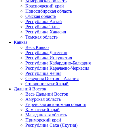
Кемеровская область
Красноярский край
Новосибирская область
Омская область
Республика Алтай
Республика Тыва
Республика Хакасия
Томская область
Кавказ
Весь Кавказ
Республика Дагестан
Республика Ингушетия
Республика Кабардино-Балкария
Республика Карачаево-Черкесия
Республика Чечня
Северная Осетия – Алания
Ставропольский край
Дальний Восток
Весь Дальний Восток
Амурская область
Еврейская автономная область
Камчатский край
Магаданская область
Приморский край
Республика Саха (Якутия)