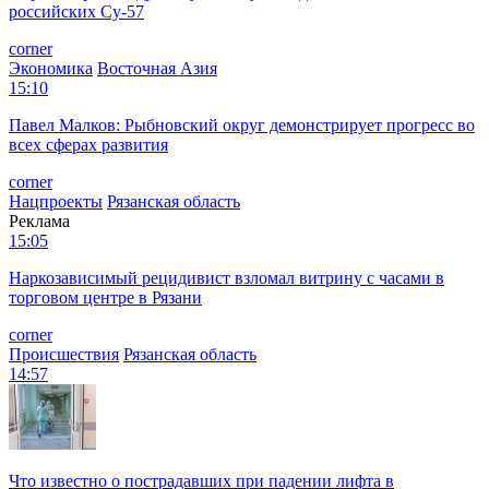
российских Су-57
corner
Экономика
Восточная Азия
15:10
Павел Малков: Рыбновский округ демонстрирует прогресс во
всех сферах развития
corner
Нацпроекты
Рязанская область
Реклама
15:05
Наркозависимый рецидивист взломал витрину с часами в
торговом центре в Рязани
corner
Происшествия
Рязанская область
14:57
Что известно о пострадавших при падении лифта в