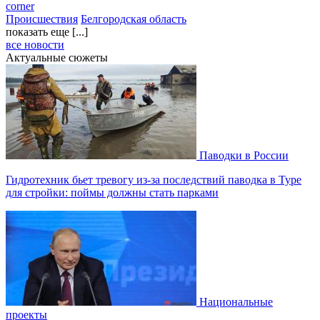
corner
Происшествия
Белгородская область
показать еще [...]
все новости
Актуальные сюжеты
Паводки в России
Гидротехник бьет тревогу из-за последствий паводка в Туре
для стройки: поймы должны стать парками
Национальные
проекты