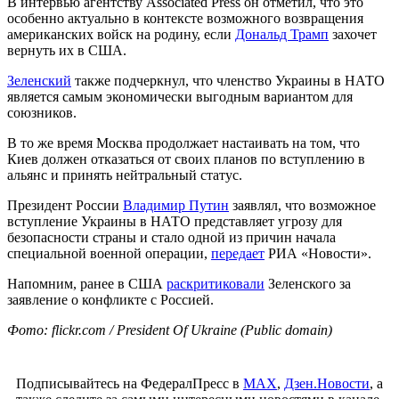
В интервью агентству Associated Press он отметил, что это
особенно актуально в контексте возможного возвращения
американских войск на родину, если
Дональд Трамп
захочет
вернуть их в США.
Зеленский
также подчеркнул, что членство Украины в НАТО
является самым экономически выгодным вариантом для
союзников.
В то же время Москва продолжает настаивать на том, что
Киев должен отказаться от своих планов по вступлению в
альянс и принять нейтральный статус.
Президент России
Владимир Путин
заявлял, что возможное
вступление Украины в НАТО представляет угрозу для
безопасности страны и стало одной из причин начала
специальной военной операции,
передает
РИА «Новости».
Напомним, ранее в США
раскритиковали
Зеленского за
заявление о конфликте с Россией.
Фото: flickr.com / President Of Ukraine (Public domain)
Подписывайтесь на ФедералПресс в
МАХ
,
Дзен.Новости
, а