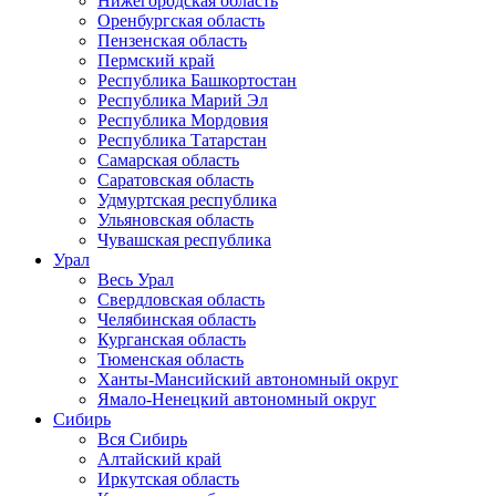
Нижегородская область
Оренбургская область
Пензенская область
Пермский край
Республика Башкортостан
Республика Марий Эл
Республика Мордовия
Республика Татарстан
Самарская область
Саратовская область
Удмуртская республика
Ульяновская область
Чувашская республика
Урал
Весь Урал
Свердловская область
Челябинская область
Курганская область
Тюменская область
Ханты-Мансийский автономный округ
Ямало-Ненецкий автономный округ
Сибирь
Вся Сибирь
Алтайский край
Иркутская область