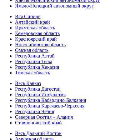
Ханты-Мансийский автономный округ
Ямало-Ненецкий автономный округ
Вся Сибирь
Алтайский край
Иркутская область
Кемеровская область
Красноярский край
Новосибирская область
Омская область
Республика Алтай
Республика Тыва
Республика Хакасия
Томская область
Весь Кавказ
Республика Дагестан
Республика Ингушетия
Республика Кабардино-Балкария
Республика Карачаево-Черкесия
Республика Чечня
Северная Осетия – Алания
Ставропольский край
Весь Дальний Восток
Амурская область