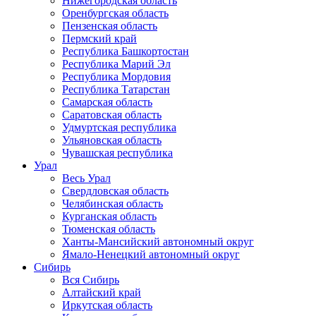
Нижегородская область
Оренбургская область
Пензенская область
Пермский край
Республика Башкортостан
Республика Марий Эл
Республика Мордовия
Республика Татарстан
Самарская область
Саратовская область
Удмуртская республика
Ульяновская область
Чувашская республика
Урал
Весь Урал
Свердловская область
Челябинская область
Курганская область
Тюменская область
Ханты-Мансийский автономный округ
Ямало-Ненецкий автономный округ
Сибирь
Вся Сибирь
Алтайский край
Иркутская область