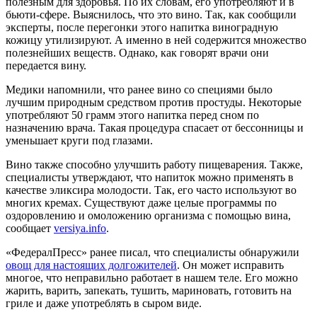
полезным для здоровья. По их словам, его употребляют и в
бьюти-сфере. Выяснилось, что это вино. Так, как сообщили
эксперты, после перегонки этого напитка виноградную
кожицу утилизируют. А именно в ней содержится множество
полезнейших веществ. Однако, как говорят врачи они
передается вину.
Медики напомнили, что ранее вино со специями было
лучшим природным средством против простуды. Некоторые
употребляют 50 грамм этого напитка перед сном по
назначению врача. Такая процедура спасает от бессонницы и
уменьшает круги под глазами.
Вино также способно улучшить работу пищеварения. Также,
специалисты утверждают, что напиток можно применять в
качестве эликсира молодости. Так, его часто используют во
многих кремах. Существуют даже целые программы по
оздоровлению и омоложению организма с помощью вина,
сообщает
versiya.info
.
«ФедералПресс» ранее писал, что специалисты обнаружили
овощ для настоящих долгожителей
. Он может исправить
многое, что неправильно работает в нашем теле. Его можно
жарить, варить, запекать, тушить, мариновать, готовить на
гриле и даже употреблять в сыром виде.