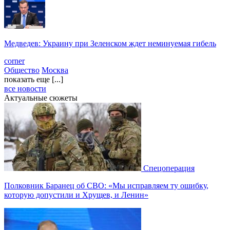
Медведев: Украину при Зеленском ждет неминуемая гибель
corner
Общество
Москва
показать еще [...]
все новости
Актуальные сюжеты
Спецоперация
Полковник Баранец об СВО: «Мы исправляем ту ошибку,
которую допустили и Хрущев, и Ленин»