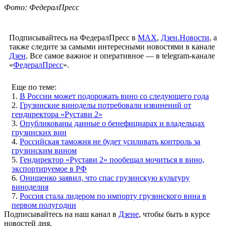
Фото: ФедералПресс
Подписывайтесь на ФедералПресс в
МАХ
,
Дзен.Новости
, а
также следите за самыми интересными новостями в канале
Дзен
. Все самое важное и оперативное — в telegram-канале
«
ФедералПресс
».
Еще по теме:
1.
В России может подорожать вино со следующего года
2.
Грузинские виноделы потребовали извинений от
гендиректора «Рустави 2»
3.
Опубликованы данные о бенефициарах и владельцах
грузинских вин
4.
Российская таможня не будет усиливать контроль за
грузинским вином
5.
Гендиректор «Рустави 2» пообещал мочиться в вино,
экспортируемое в РФ
6.
Онищенко заявил, что спас грузинскую культуру
виноделия
7.
Россия стала лидером по импорту грузинского вина в
первом полугодии
Подписывайтесь на наш канал в
Дзене
, чтобы быть в курсе
новостей дня.