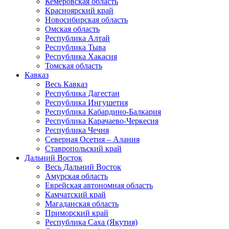
Кемеровская область
Красноярский край
Новосибирская область
Омская область
Республика Алтай
Республика Тыва
Республика Хакасия
Томская область
Кавказ
Весь Кавказ
Республика Дагестан
Республика Ингушетия
Республика Кабардино-Балкария
Республика Карачаево-Черкесия
Республика Чечня
Северная Осетия – Алания
Ставропольский край
Дальний Восток
Весь Дальний Восток
Амурская область
Еврейская автономная область
Камчатский край
Магаданская область
Приморский край
Республика Саха (Якутия)