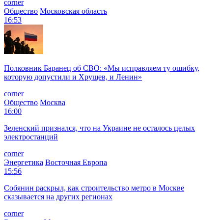
corner
Общество
Московская область
16:53
Полковник Баранец об СВО: «Мы исправляем ту ошибку,
которую допустили и Хрущев, и Ленин»
corner
Общество
Москва
16:00
Зеленский признался, что на Украине не осталось целых
электростанций
corner
Энергетика
Восточная Европа
15:56
Собянин раскрыл, как строительство метро в Москве
сказывается на других регионах
corner