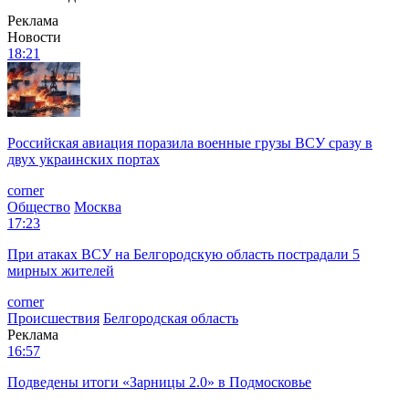
Реклама
Новости
18:21
Российская авиация поразила военные грузы ВСУ сразу в
двух украинских портах
corner
Общество
Москва
17:23
При атаках ВСУ на Белгородскую область пострадали 5
мирных жителей
corner
Происшествия
Белгородская область
Реклама
16:57
Подведены итоги «Зарницы 2.0» в Подмосковье