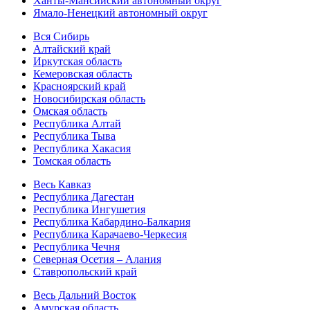
Ханты-Мансийский автономный округ
Ямало-Ненецкий автономный округ
Вся Сибирь
Алтайский край
Иркутская область
Кемеровская область
Красноярский край
Новосибирская область
Омская область
Республика Алтай
Республика Тыва
Республика Хакасия
Томская область
Весь Кавказ
Республика Дагестан
Республика Ингушетия
Республика Кабардино-Балкария
Республика Карачаево-Черкесия
Республика Чечня
Северная Осетия – Алания
Ставропольский край
Весь Дальний Восток
Амурская область