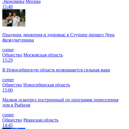
Экономика
Москва
15:40
Праздник движения и здоровья: в Ступине прошел День
физкультурника
corner
Общество
Московская область
15:29
В Новосибирскую область возвращается сильная жара
corner
Общество
Новосибирская область
15:00
Малков осмотрел построенный по программе переселения
дом в Рыбном
corner
Общество
Рязанская область
14:45