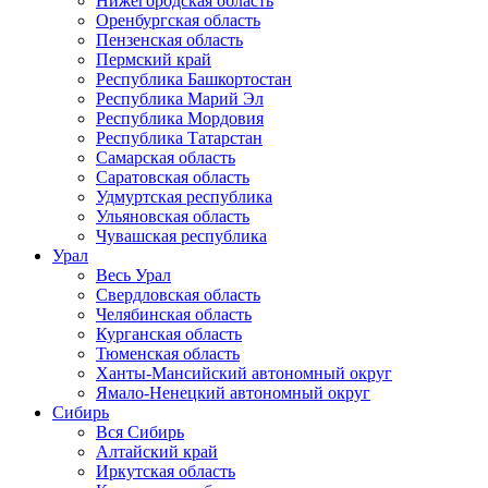
Нижегородская область
Оренбургская область
Пензенская область
Пермский край
Республика Башкортостан
Республика Марий Эл
Республика Мордовия
Республика Татарстан
Самарская область
Саратовская область
Удмуртская республика
Ульяновская область
Чувашская республика
Урал
Весь Урал
Свердловская область
Челябинская область
Курганская область
Тюменская область
Ханты-Мансийский автономный округ
Ямало-Ненецкий автономный округ
Сибирь
Вся Сибирь
Алтайский край
Иркутская область