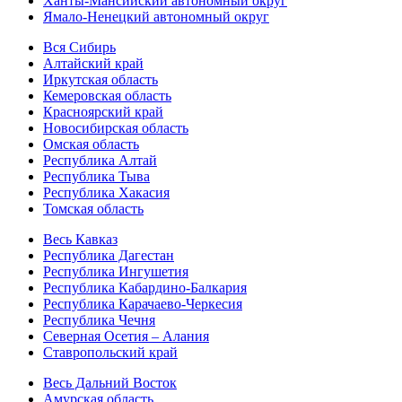
Ханты-Мансийский автономный округ
Ямало-Ненецкий автономный округ
Вся Сибирь
Алтайский край
Иркутская область
Кемеровская область
Красноярский край
Новосибирская область
Омская область
Республика Алтай
Республика Тыва
Республика Хакасия
Томская область
Весь Кавказ
Республика Дагестан
Республика Ингушетия
Республика Кабардино-Балкария
Республика Карачаево-Черкесия
Республика Чечня
Северная Осетия – Алания
Ставропольский край
Весь Дальний Восток
Амурская область