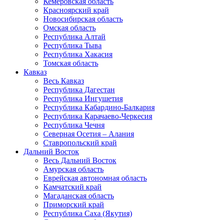
Кемеровская область
Красноярский край
Новосибирская область
Омская область
Республика Алтай
Республика Тыва
Республика Хакасия
Томская область
Кавказ
Весь Кавказ
Республика Дагестан
Республика Ингушетия
Республика Кабардино-Балкария
Республика Карачаево-Черкесия
Республика Чечня
Северная Осетия – Алания
Ставропольский край
Дальний Восток
Весь Дальний Восток
Амурская область
Еврейская автономная область
Камчатский край
Магаданская область
Приморский край
Республика Саха (Якутия)