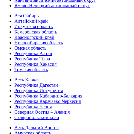
Ханты-Мансийский автономный округ
Ямало-Ненецкий автономный округ
Вся Сибирь
Алтайский край
Иркутская область
Кемеровская область
Красноярский край
Новосибирская область
Омская область
Республика Алтай
Республика Тыва
Республика Хакасия
Томская область
Весь Кавказ
Республика Дагестан
Республика Ингушетия
Республика Кабардино-Балкария
Республика Карачаево-Черкесия
Республика Чечня
Северная Осетия – Алания
Ставропольский край
Весь Дальний Восток
Амурская область