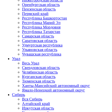
Нижегородская область
Оренбургская область
Пензенская область
Пермский край
Республика Башкортостан
Республика Марий Эл
Республика Мордовия
Республика Татарстан
Самарская область
Саратовская область
Удмуртская республика
Ульяновская область
Чувашская республика
Урал
Весь Урал
Свердловская область
Челябинская область
Курганская область
Тюменская область
Ханты-Мансийский автономный округ
Ямало-Ненецкий автономный округ
Сибирь
Вся Сибирь
Алтайский край
Иркутская область