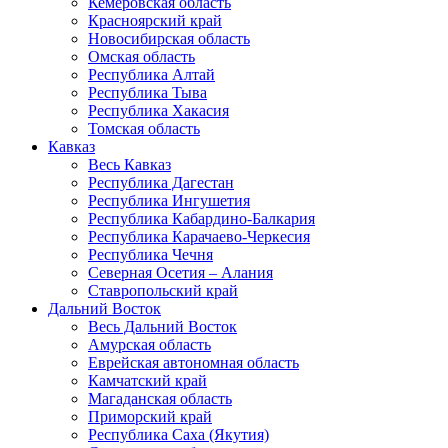
Кемеровская область
Красноярский край
Новосибирская область
Омская область
Республика Алтай
Республика Тыва
Республика Хакасия
Томская область
Кавказ
Весь Кавказ
Республика Дагестан
Республика Ингушетия
Республика Кабардино-Балкария
Республика Карачаево-Черкесия
Республика Чечня
Северная Осетия – Алания
Ставропольский край
Дальний Восток
Весь Дальний Восток
Амурская область
Еврейская автономная область
Камчатский край
Магаданская область
Приморский край
Республика Саха (Якутия)