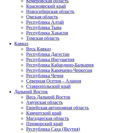
Кемеровская область
Красноярский край
Новосибирская область
Омская область
Республика Алтай
Республика Тыва
Республика Хакасия
Томская область
Кавказ
Весь Кавказ
Республика Дагестан
Республика Ингушетия
Республика Кабардино-Балкария
Республика Карачаево-Черкесия
Республика Чечня
Северная Осетия – Алания
Ставропольский край
Дальний Восток
Весь Дальний Восток
Амурская область
Еврейская автономная область
Камчатский край
Магаданская область
Приморский край
Республика Саха (Якутия)