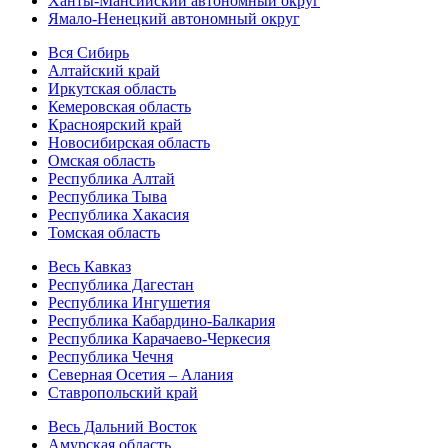
Ханты-Мансийский автономный округ
Ямало-Ненецкий автономный округ
Вся Сибирь
Алтайский край
Иркутская область
Кемеровская область
Красноярский край
Новосибирская область
Омская область
Республика Алтай
Республика Тыва
Республика Хакасия
Томская область
Весь Кавказ
Республика Дагестан
Республика Ингушетия
Республика Кабардино-Балкария
Республика Карачаево-Черкесия
Республика Чечня
Северная Осетия – Алания
Ставропольский край
Весь Дальний Восток
Амурская область