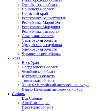
Нижегородская область
Оренбургская область
Пензенская область
Пермский край
Республика Башкортостан
Республика Марий Эл
Республика Мордовия
Республика Татарстан
Самарская область
Саратовская область
Удмуртская республика
Ульяновская область
Чувашская республика
Урал
Весь Урал
Свердловская область
Челябинская область
Курганская область
Тюменская область
Ханты-Мансийский автономный округ
Ямало-Ненецкий автономный округ
Сибирь
Вся Сибирь
Алтайский край
Иркутская область