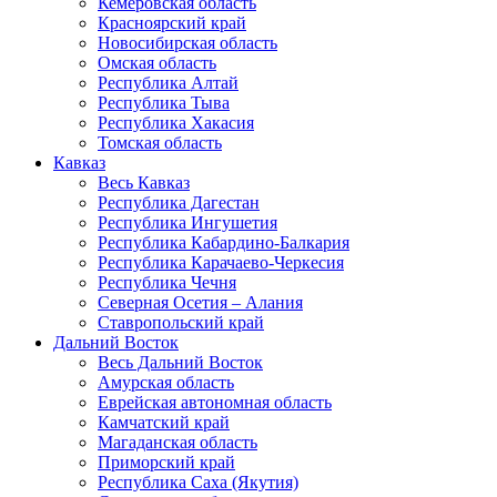
Кемеровская область
Красноярский край
Новосибирская область
Омская область
Республика Алтай
Республика Тыва
Республика Хакасия
Томская область
Кавказ
Весь Кавказ
Республика Дагестан
Республика Ингушетия
Республика Кабардино-Балкария
Республика Карачаево-Черкесия
Республика Чечня
Северная Осетия – Алания
Ставропольский край
Дальний Восток
Весь Дальний Восток
Амурская область
Еврейская автономная область
Камчатский край
Магаданская область
Приморский край
Республика Саха (Якутия)