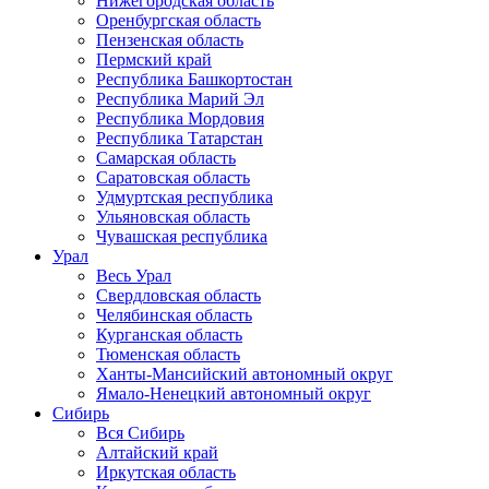
Нижегородская область
Оренбургская область
Пензенская область
Пермский край
Республика Башкортостан
Республика Марий Эл
Республика Мордовия
Республика Татарстан
Самарская область
Саратовская область
Удмуртская республика
Ульяновская область
Чувашская республика
Урал
Весь Урал
Свердловская область
Челябинская область
Курганская область
Тюменская область
Ханты-Мансийский автономный округ
Ямало-Ненецкий автономный округ
Сибирь
Вся Сибирь
Алтайский край
Иркутская область