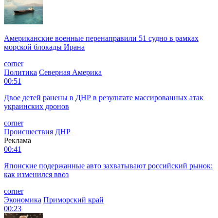
Американские военные перенаправили 51 судно в рамках
морской блокады Ирана
corner
Политика
Северная Америка
00:51
Двое детей ранены в ДНР в результате массированных атак
украинских дронов
corner
Происшествия
ДНР
Реклама
00:41
Японские подержанные авто захватывают российский рынок:
как изменился ввоз
corner
Экономика
Приморский край
00:23