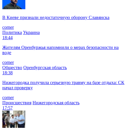
В Киеве признали недостаточную оборону Славянска
corner
Политика
Украина
18:44
Жителям Оренбуржья напомнили о мерах безопасности на
воде
corner
Общество
Оренбургская область
18:38
Нижегородка получила серьезную травму на базе отдыха: СК
начал проверку
corner
Происшествия
Нижегородская область
17:57