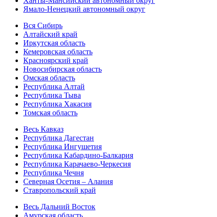
Ханты-Мансийский автономный округ
Ямало-Ненецкий автономный округ
Вся Сибирь
Алтайский край
Иркутская область
Кемеровская область
Красноярский край
Новосибирская область
Омская область
Республика Алтай
Республика Тыва
Республика Хакасия
Томская область
Весь Кавказ
Республика Дагестан
Республика Ингушетия
Республика Кабардино-Балкария
Республика Карачаево-Черкесия
Республика Чечня
Северная Осетия – Алания
Ставропольский край
Весь Дальний Восток
Амурская область