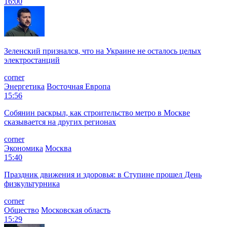
16:00
Зеленский признался, что на Украине не осталось целых
электростанций
corner
Энергетика
Восточная Европа
15:56
Собянин раскрыл, как строительство метро в Москве
сказывается на других регионах
corner
Экономика
Москва
15:40
Праздник движения и здоровья: в Ступине прошел День
физкультурника
corner
Общество
Московская область
15:29