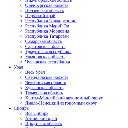
Нижегородская область
Оренбургская область
Пензенская область
Пермский край
Республика Башкортостан
Республика Марий Эл
Республика Мордовия
Республика Татарстан
Самарская область
Саратовская область
Удмуртская республика
Ульяновская область
Чувашская республика
Урал
Весь Урал
Свердловская область
Челябинская область
Курганская область
Тюменская область
Ханты-Мансийский автономный округ
Ямало-Ненецкий автономный округ
Сибирь
Вся Сибирь
Алтайский край
Иркутская область