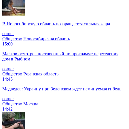
В Новосибирскую область возвращается сильная жара
corner
Общество
Новосибирская область
15:00
Малков осмотрел построенный по программе переселения
дом в Рыбном
corner
Общество
Рязанская область
14:45
Медведев: Украину при Зеленском ждет неминуемая гибель
corner
Общество
Москва
14:42