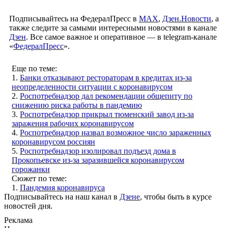
Подписывайтесь на ФедералПресс в
МАХ
,
Дзен.Новости
, а
также следите за самыми интересными новостями в канале
Дзен
. Все самое важное и оперативное — в telegram-канале
«
ФедералПресс
».
Еще по теме:
1.
Банки отказывают рестораторам в кредитах из-за
неопределенности ситуации с коронавирусом
2.
Роспотребнадзор дал рекомендации общепиту по
снижению риска работы в пандемию
3.
Роспотребнадзор прикрыл тюменский завод из-за
заражения рабочих коронавирусом
4.
Роспотребнадзор назвал возможное число зараженных
коронавирусом россиян
5.
Роспотребнадзор изолировал подъезд дома в
Прокопьевске из-за заразившейся коронавирусом
горожанки
Сюжет по теме:
1.
Пандемия коронавируса
Подписывайтесь на наш канал в
Дзене
, чтобы быть в курсе
новостей дня.
Реклама