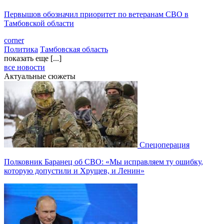
Первышов обозначил приоритет по ветеранам СВО в
Тамбовской области
corner
Политика
Тамбовская область
показать еще [...]
все новости
Актуальные сюжеты
Спецоперация
Полковник Баранец об СВО: «Мы исправляем ту ошибку,
которую допустили и Хрущев, и Ленин»