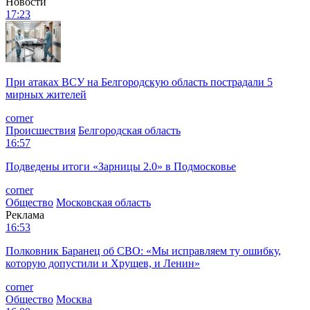
Новости
17:23
При атаках ВСУ на Белгородскую область пострадали 5
мирных жителей
corner
Происшествия
Белгородская область
16:57
Подведены итоги «Зарницы 2.0» в Подмосковье
corner
Общество
Московская область
Реклама
16:53
Полковник Баранец об СВО: «Мы исправляем ту ошибку,
которую допустили и Хрущев, и Ленин»
corner
Общество
Москва