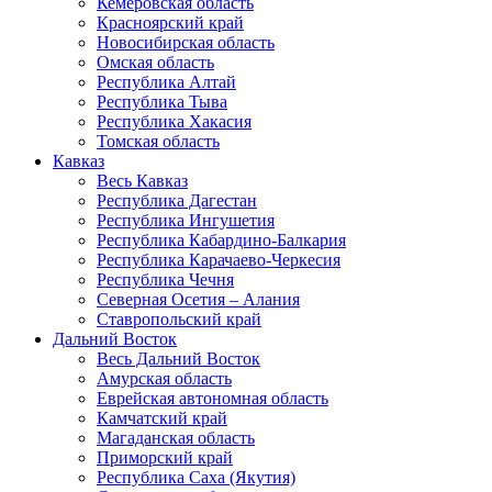
Кемеровская область
Красноярский край
Новосибирская область
Омская область
Республика Алтай
Республика Тыва
Республика Хакасия
Томская область
Кавказ
Весь Кавказ
Республика Дагестан
Республика Ингушетия
Республика Кабардино-Балкария
Республика Карачаево-Черкесия
Республика Чечня
Северная Осетия – Алания
Ставропольский край
Дальний Восток
Весь Дальний Восток
Амурская область
Еврейская автономная область
Камчатский край
Магаданская область
Приморский край
Республика Саха (Якутия)