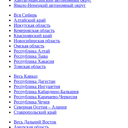
Ханты-Мансийский автономный округ
Ямало-Ненецкий автономный округ
Вся Сибирь
Алтайский край
Иркутская область
Кемеровская область
Красноярский край
Новосибирская область
Омская область
Республика Алтай
Республика Тыва
Республика Хакасия
Томская область
Весь Кавказ
Республика Дагестан
Республика Ингушетия
Республика Кабардино-Балкария
Республика Карачаево-Черкесия
Республика Чечня
Северная Осетия – Алания
Ставропольский край
Весь Дальний Восток
Амурская область