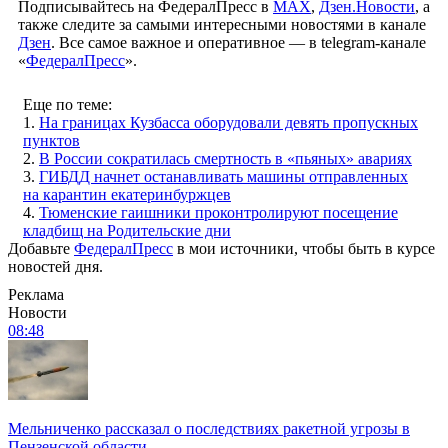
Подписывайтесь на ФедералПресс в
МАХ
,
Дзен.Новости
, а
также следите за самыми интересными новостями в канале
Дзен
. Все самое важное и оперативное — в telegram-канале
«
ФедералПресс
».
Еще по теме:
1.
На границах Кузбасса оборудовали девять пропускных
пунктов
2.
В России сократилась смертность в «пьяных» авариях
3.
ГИБДД начнет останавливать машины отправленных
на карантин екатеринбуржцев
4.
Тюменские гаишники проконтролируют посещение
кладбищ на Родительские дни
Добавьте
ФедералПресс
в мои источники, чтобы быть в курсе
новостей дня.
Реклама
Новости
08:48
Мельниченко рассказал о последствиях ракетной угрозы в
Пензенской области