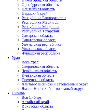
Нижегородская область
Оренбургская область
Пензенская область
Пермский край
Республика Башкортостан
Республика Марий Эл
Республика Мордовия
Республика Татарстан
Самарская область
Саратовская область
Удмуртская республика
Ульяновская область
Чувашская республика
Урал
Весь Урал
Свердловская область
Челябинская область
Курганская область
Тюменская область
Ханты-Мансийский автономный округ
Ямало-Ненецкий автономный округ
Сибирь
Вся Сибирь
Алтайский край
Иркутская область