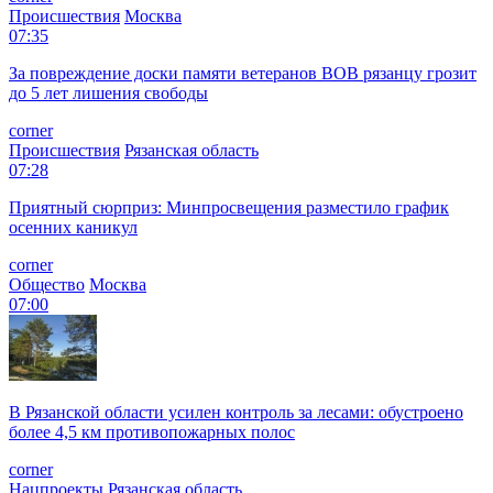
Происшествия
Москва
07:35
За повреждение доски памяти ветеранов ВОВ рязанцу грозит
до 5 лет лишения свободы
corner
Происшествия
Рязанская область
07:28
Приятный сюрприз: Минпросвещения разместило график
осенних каникул
corner
Общество
Москва
07:00
В Рязанской области усилен контроль за лесами: обустроено
более 4,5 км противопожарных полос
corner
Нацпроекты
Рязанская область