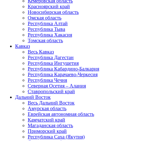
Кемеровская область
Красноярский край
Новосибирская область
Омская область
Республика Алтай
Республика Тыва
Республика Хакасия
Томская область
Кавказ
Весь Кавказ
Республика Дагестан
Республика Ингушетия
Республика Кабардино-Балкария
Республика Карачаево-Черкесия
Республика Чечня
Северная Осетия – Алания
Ставропольский край
Дальний Восток
Весь Дальний Восток
Амурская область
Еврейская автономная область
Камчатский край
Магаданская область
Приморский край
Республика Саха (Якутия)