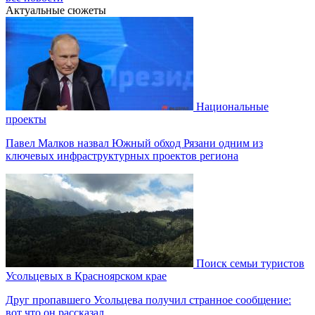
Актуальные сюжеты
Национальные
проекты
Павел Малков назвал Южный обход Рязани одним из
ключевых инфраструктурных проектов региона
Поиск семьи туристов
Усольцевых в Красноярском крае
Друг пропавшего Усольцева получил странное сообщение:
вот что он рассказал