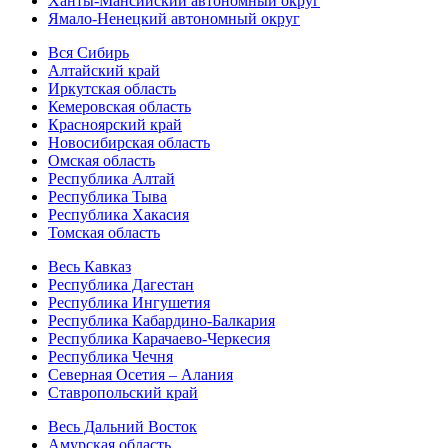
Ханты-Мансийский автономный округ
Ямало-Ненецкий автономный округ
Вся Сибирь
Алтайский край
Иркутская область
Кемеровская область
Красноярский край
Новосибирская область
Омская область
Республика Алтай
Республика Тыва
Республика Хакасия
Томская область
Весь Кавказ
Республика Дагестан
Республика Ингушетия
Республика Кабардино-Балкария
Республика Карачаево-Черкесия
Республика Чечня
Северная Осетия – Алания
Ставропольский край
Весь Дальний Восток
Амурская область