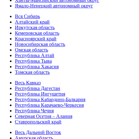
Ханты-Мансийский автономный округ
Ямало-Ненецкий автономный округ
Вся Сибирь
Алтайский край
Иркутская область
Кемеровская область
Красноярский край
Новосибирская область
Омская область
Республика Алтай
Республика Тыва
Республика Хакасия
Томская область
Весь Кавказ
Республика Дагестан
Республика Ингушетия
Республика Кабардино-Балкария
Республика Карачаево-Черкесия
Республика Чечня
Северная Осетия – Алания
Ставропольский край
Весь Дальний Восток
Амурская область