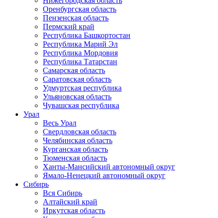
Нижегородская область
Оренбургская область
Пензенская область
Пермский край
Республика Башкортостан
Республика Марий Эл
Республика Мордовия
Республика Татарстан
Самарская область
Саратовская область
Удмуртская республика
Ульяновская область
Чувашская республика
Урал
Весь Урал
Свердловская область
Челябинская область
Курганская область
Тюменская область
Ханты-Мансийский автономный округ
Ямало-Ненецкий автономный округ
Сибирь
Вся Сибирь
Алтайский край
Иркутская область