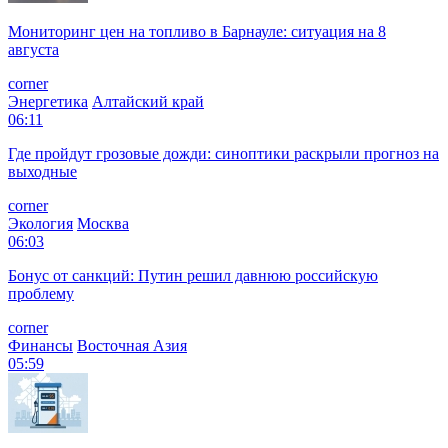
Мониторинг цен на топливо в Барнауле: ситуация на 8
августа
corner
Энергетика
Алтайский край
06:11
Где пройдут грозовые дожди: синоптики раскрыли прогноз на
выходные
corner
Экология
Москва
06:03
Бонус от санкций: Путин решил давнюю российскую
проблему
corner
Финансы
Восточная Азия
05:59