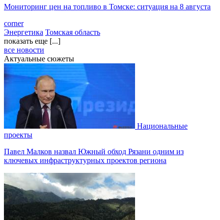
Мониторинг цен на топливо в Томске: ситуация на 8 августа
corner
Энергетика
Томская область
показать еще [...]
все новости
Актуальные сюжеты
Национальные
проекты
Павел Малков назвал Южный обход Рязани одним из
ключевых инфраструктурных проектов региона