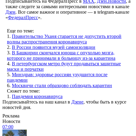
Подписывайтесь на ФедералПресс в
МАХ
,
Дзен.Новости
, а
также следите за самыми интересными новостями в канале
Дзен
. Все самое важное и оперативное — в telegram-канале
«
ФедералПресс
».
Еще по теме:
1.
Правительство Уханя старается не допустить второй
волны распространения коронавируса
2.
В России появится музей самоизоляции
3.
В Башкирии скончался юноша с опухолью мозга,
которого не принимали в больницу из-за карантина
4.
В петербургском метро будут продаваться защитные
маски и перчатки
5.
Минздрав: здоровье россиян ухудшится после
пандемии
6.
Москвичи стали образцово соблюдать карантин
Сюжет по теме:
1.
Пандемия коронавируса
Подписывайтесь на наш канал в
Дзене
, чтобы быть в курсе
новостей дня.
Реклама
Новости
07:00