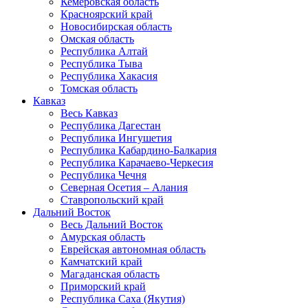
Кемеровская область
Красноярский край
Новосибирская область
Омская область
Республика Алтай
Республика Тыва
Республика Хакасия
Томская область
Кавказ
Весь Кавказ
Республика Дагестан
Республика Ингушетия
Республика Кабардино-Балкария
Республика Карачаево-Черкесия
Республика Чечня
Северная Осетия – Алания
Ставропольский край
Дальний Восток
Весь Дальний Восток
Амурская область
Еврейская автономная область
Камчатский край
Магаданская область
Приморский край
Республика Саха (Якутия)