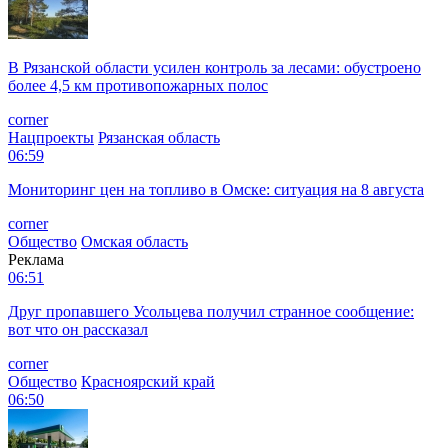
В Рязанской области усилен контроль за лесами: обустроено
более 4,5 км противопожарных полос
corner
Нацпроекты
Рязанская область
06:59
Мониторинг цен на топливо в Омске: ситуация на 8 августа
corner
Общество
Омская область
Реклама
06:51
Друг пропавшего Усольцева получил странное сообщение:
вот что он рассказал
corner
Общество
Красноярский край
06:50