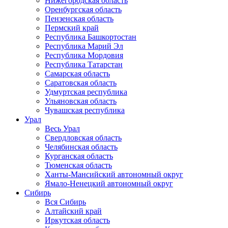
Нижегородская область
Оренбургская область
Пензенская область
Пермский край
Республика Башкортостан
Республика Марий Эл
Республика Мордовия
Республика Татарстан
Самарская область
Саратовская область
Удмуртская республика
Ульяновская область
Чувашская республика
Урал
Весь Урал
Свердловская область
Челябинская область
Курганская область
Тюменская область
Ханты-Мансийский автономный округ
Ямало-Ненецкий автономный округ
Сибирь
Вся Сибирь
Алтайский край
Иркутская область