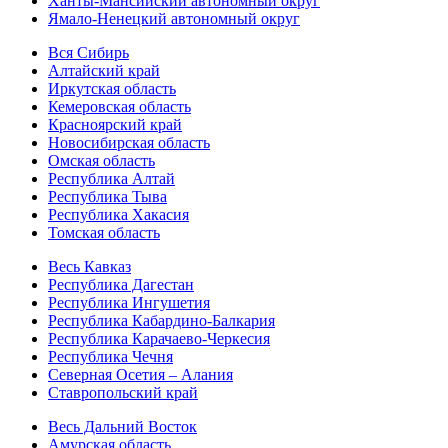
Ханты-Мансийский автономный округ
Ямало-Ненецкий автономный округ
Вся Сибирь
Алтайский край
Иркутская область
Кемеровская область
Красноярский край
Новосибирская область
Омская область
Республика Алтай
Республика Тыва
Республика Хакасия
Томская область
Весь Кавказ
Республика Дагестан
Республика Ингушетия
Республика Кабардино-Балкария
Республика Карачаево-Черкесия
Республика Чечня
Северная Осетия – Алания
Ставропольский край
Весь Дальний Восток
Амурская область