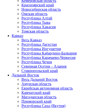
Кемеровская область
Красноярский край
Новосибирская область
Омская область
Республика Алтай
Республика Тыва
Республика Хакасия
Томская область
Кавказ
Весь Кавказ
Республика Дагестан
Республика Ингушетия
Республика Кабардино-Балкария
Республика Карачаево-Черкесия
Республика Чечня
Северная Осетия – Алания
Ставропольский край
Дальний Восток
Весь Дальний Восток
Амурская область
Еврейская автономная область
Камчатский край
Магаданская область
Приморский край
Республика Саха (Якутия)