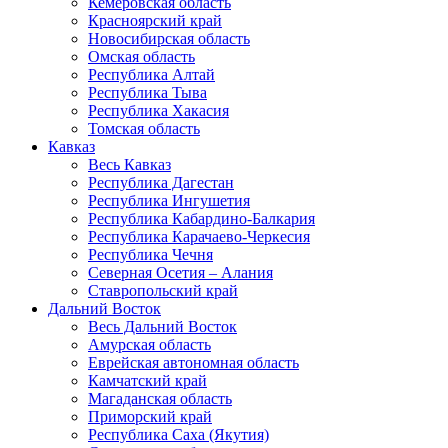
Кемеровская область
Красноярский край
Новосибирская область
Омская область
Республика Алтай
Республика Тыва
Республика Хакасия
Томская область
Кавказ
Весь Кавказ
Республика Дагестан
Республика Ингушетия
Республика Кабардино-Балкария
Республика Карачаево-Черкесия
Республика Чечня
Северная Осетия – Алания
Ставропольский край
Дальний Восток
Весь Дальний Восток
Амурская область
Еврейская автономная область
Камчатский край
Магаданская область
Приморский край
Республика Саха (Якутия)