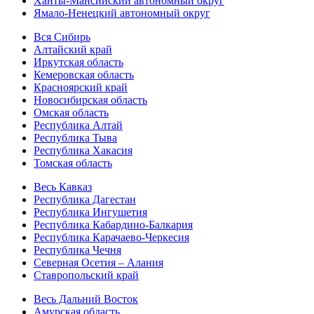
Ханты-Мансийский автономный округ
Ямало-Ненецкий автономный округ
Вся Сибирь
Алтайский край
Иркутская область
Кемеровская область
Красноярский край
Новосибирская область
Омская область
Республика Алтай
Республика Тыва
Республика Хакасия
Томская область
Весь Кавказ
Республика Дагестан
Республика Ингушетия
Республика Кабардино-Балкария
Республика Карачаево-Черкесия
Республика Чечня
Северная Осетия – Алания
Ставропольский край
Весь Дальний Восток
Амурская область