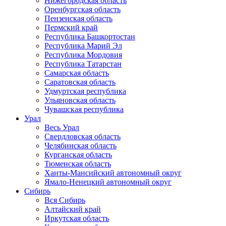
Нижегородская область
Оренбургская область
Пензенская область
Пермский край
Республика Башкортостан
Республика Марий Эл
Республика Мордовия
Республика Татарстан
Самарская область
Саратовская область
Удмуртская республика
Ульяновская область
Чувашская республика
Урал
Весь Урал
Свердловская область
Челябинская область
Курганская область
Тюменская область
Ханты-Мансийский автономный округ
Ямало-Ненецкий автономный округ
Сибирь
Вся Сибирь
Алтайский край
Иркутская область