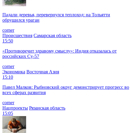
Падали деревья, перевернулся теплоход: на Тольятти
обрушился ураган
corner
Происшествия
Самарская область
15:50
«Противоречит здравому смыслу»: Индия отказалась от
российских Су-57
corner
Экономика
Восточная Азия
15:10
Павел Малков: Рыбновский округ демонстрирует прогресс во
всех сферах развития
corner
Нацпроекты
Рязанская область
15:05