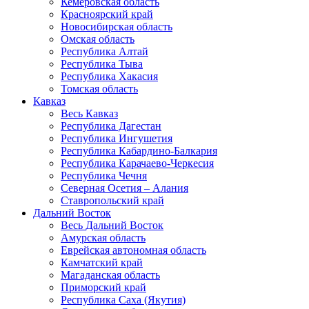
Кемеровская область
Красноярский край
Новосибирская область
Омская область
Республика Алтай
Республика Тыва
Республика Хакасия
Томская область
Кавказ
Весь Кавказ
Республика Дагестан
Республика Ингушетия
Республика Кабардино-Балкария
Республика Карачаево-Черкесия
Республика Чечня
Северная Осетия – Алания
Ставропольский край
Дальний Восток
Весь Дальний Восток
Амурская область
Еврейская автономная область
Камчатский край
Магаданская область
Приморский край
Республика Саха (Якутия)