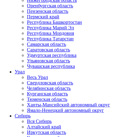
Нижегородская область
Оренбургская область
Пензенская область
Пермский край
Республика Башкортостан
Республика Марий Эл
Республика Мордовия
Республика Татарстан
Самарская область
Саратовская область
Удмуртская республика
Ульяновская область
Чувашская республика
Урал
Весь Урал
Свердловская область
Челябинская область
Курганская область
Тюменская область
Ханты-Мансийский автономный округ
Ямало-Ненецкий автономный округ
Сибирь
Вся Сибирь
Алтайский край
Иркутская область