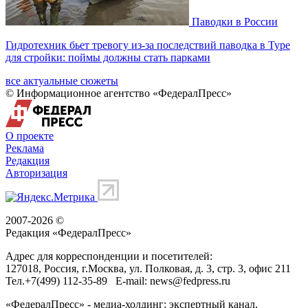
Паводки в России
Гидротехник бьет тревогу из-за последствий паводка в Туре
для стройки: поймы должны стать парками
все актуальные сюжеты
© Информационное агентство «ФедералПресс»
О проекте
Реклама
Редакция
Авторизация
2007-2026 ©
Редакция «
ФедералПресс
»
Адрес для корреспонденции и посетителей:
127018
, Россия, г.
Москва
,
ул. Полковая, д. 3, стр. 3
, офис 211
Тел.
+7(499) 112-35-89
E-mail:
news@fedpress.ru
«ФедералПресс» - медиа-холдинг: экспертный канал,