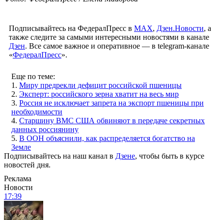
Подписывайтесь на ФедералПресс в
МАХ
,
Дзен.Новости
, а
также следите за самыми интересными новостями в канале
Дзен
. Все самое важное и оперативное — в telegram-канале
«
ФедералПресс
».
Еще по теме:
1.
Миру предрекли дефицит российской пшеницы
2.
Эксперт: российского зерна хватит на весь мир
3.
Россия не исключает запрета на экспорт пшеницы при
необходимости
4.
Старшину ВМС США обвиняют в передаче секретных
данных россиянину
5.
В ООН объяснили, как распределяется богатство на
Земле
Подписывайтесь на наш канал в
Дзене
, чтобы быть в курсе
новостей дня.
Реклама
Новости
17:39