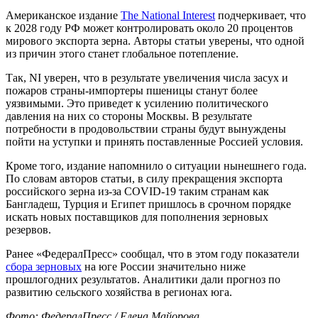
Американское издание
The National Interest
подчеркивает, что
к 2028 году РФ может контролировать около 20 процентов
мирового экспорта зерна. Авторы статьи уверены, что одной
из причин этого станет глобальное потепление.
Так, NI уверен, что в результате увеличения числа засух и
пожаров страны-импортеры пшеницы станут более
уязвимыми. Это приведет к усилению политического
давления на них со стороны Москвы. В результате
потребности в продовольствии страны будут вынуждены
пойти на уступки и принять поставленные Россией условия.
Кроме того, издание напомнило о ситуации нынешнего года.
По словам авторов статьи, в силу прекращения экспорта
российского зерна из-за COVID-19 таким странам как
Бангладеш, Турция и Египет пришлось в срочном порядке
искать новых поставщиков для пополнения зерновых
резервов.
Ранее «ФедералПресс» сообщал, что в этом году показатели
сбора зерновых
на юге России значительно ниже
прошлогодних результатов. Аналитики дали прогноз по
развитию сельского хозяйства в регионах юга.
Фото: ФедералПресс / Елена Майорова