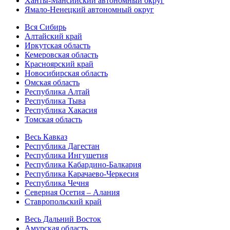
Ханты-Мансийский автономный округ
Ямало-Ненецкий автономный округ
Вся Сибирь
Алтайский край
Иркутская область
Кемеровская область
Красноярский край
Новосибирская область
Омская область
Республика Алтай
Республика Тыва
Республика Хакасия
Томская область
Весь Кавказ
Республика Дагестан
Республика Ингушетия
Республика Кабардино-Балкария
Республика Карачаево-Черкесия
Республика Чечня
Северная Осетия – Алания
Ставропольский край
Весь Дальний Восток
Амурская область