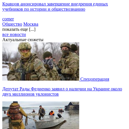
Кравцов анонсировал завершение внедрения единых
учебников по истории и обществознанию
corner
Общество
Москва
показать еще [...]
все новости
Актуальные сюжеты
Спецоперация
Депутат Рады Федиенко заявил о наличии на Украине около
двух миллионов уклонистов