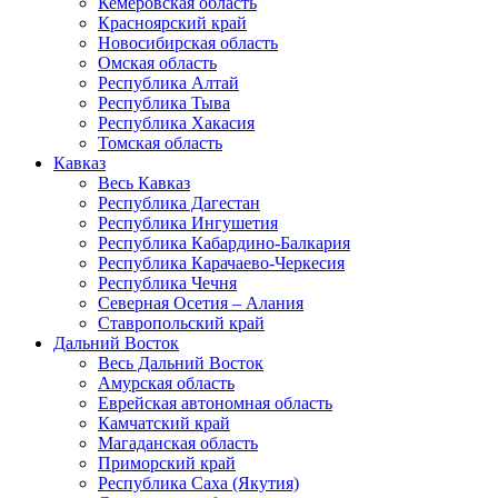
Кемеровская область
Красноярский край
Новосибирская область
Омская область
Республика Алтай
Республика Тыва
Республика Хакасия
Томская область
Кавказ
Весь Кавказ
Республика Дагестан
Республика Ингушетия
Республика Кабардино-Балкария
Республика Карачаево-Черкесия
Республика Чечня
Северная Осетия – Алания
Ставропольский край
Дальний Восток
Весь Дальний Восток
Амурская область
Еврейская автономная область
Камчатский край
Магаданская область
Приморский край
Республика Саха (Якутия)