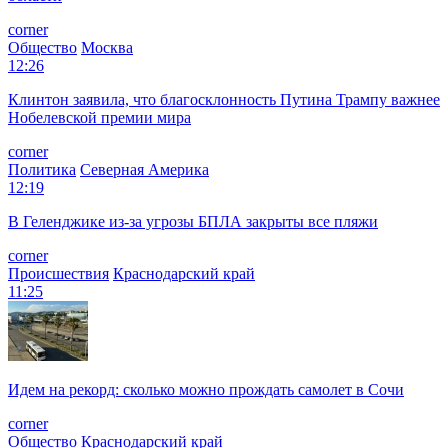
corner
Общество
Москва
12:26
Клинтон заявила, что благосклонность Путина Трампу важнее
Нобелевской премии мира
corner
Политика
Северная Америка
12:19
В Геленджике из-за угрозы БПЛА закрыты все пляжи
corner
Происшествия
Краснодарский край
11:25
Идем на рекорд: сколько можно прождать самолет в Сочи
corner
Общество
Краснодарский край