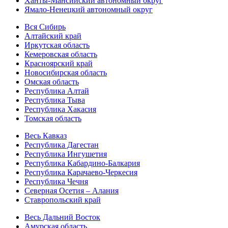
Ханты-Мансийский автономный округ
Ямало-Ненецкий автономный округ
Вся Сибирь
Алтайский край
Иркутская область
Кемеровская область
Красноярский край
Новосибирская область
Омская область
Республика Алтай
Республика Тыва
Республика Хакасия
Томская область
Весь Кавказ
Республика Дагестан
Республика Ингушетия
Республика Кабардино-Балкария
Республика Карачаево-Черкесия
Республика Чечня
Северная Осетия – Алания
Ставропольский край
Весь Дальний Восток
Амурская область