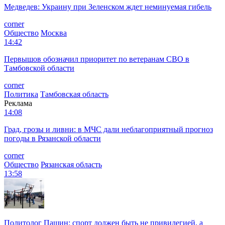
Медведев: Украину при Зеленском ждет неминуемая гибель
corner
Общество
Москва
14:42
Первышов обозначил приоритет по ветеранам СВО в
Тамбовской области
corner
Политика
Тамбовская область
Реклама
14:08
Град, грозы и ливни: в МЧС дали неблагоприятный прогноз
погоды в Рязанской области
corner
Общество
Рязанская область
13:58
Политолог Пашин: спорт должен быть не привилегией, а