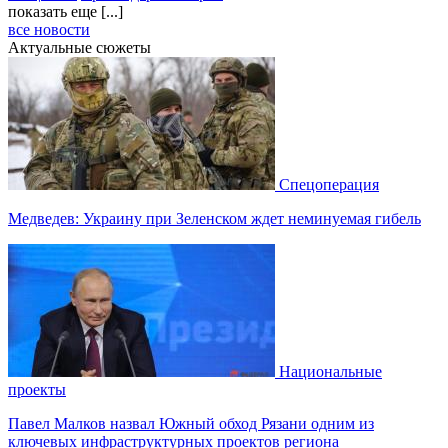
показать еще [...]
все новости
Актуальные сюжеты
Спецоперация
Медведев: Украину при Зеленском ждет неминуемая гибель
Национальные
проекты
Павел Малков назвал Южный обход Рязани одним из
ключевых инфраструктурных проектов региона