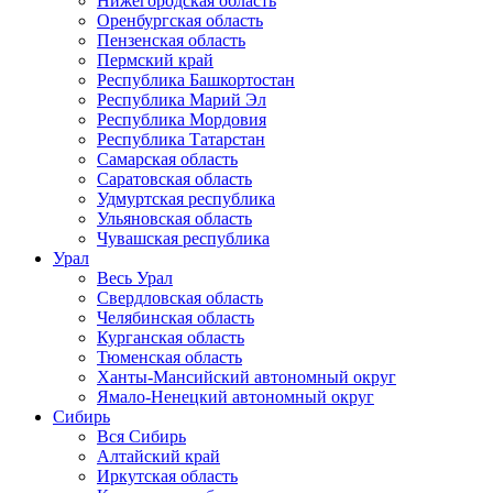
Нижегородская область
Оренбургская область
Пензенская область
Пермский край
Республика Башкортостан
Республика Марий Эл
Республика Мордовия
Республика Татарстан
Самарская область
Саратовская область
Удмуртская республика
Ульяновская область
Чувашская республика
Урал
Весь Урал
Свердловская область
Челябинская область
Курганская область
Тюменская область
Ханты-Мансийский автономный округ
Ямало-Ненецкий автономный округ
Сибирь
Вся Сибирь
Алтайский край
Иркутская область