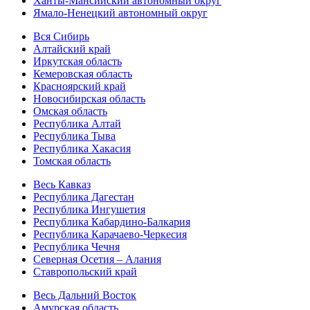
Ханты-Мансийский автономный округ
Ямало-Ненецкий автономный округ
Вся Сибирь
Алтайский край
Иркутская область
Кемеровская область
Красноярский край
Новосибирская область
Омская область
Республика Алтай
Республика Тыва
Республика Хакасия
Томская область
Весь Кавказ
Республика Дагестан
Республика Ингушетия
Республика Кабардино-Балкария
Республика Карачаево-Черкесия
Республика Чечня
Северная Осетия – Алания
Ставропольский край
Весь Дальний Восток
Амурская область