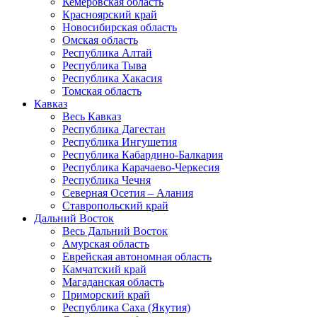
Кемеровская область
Красноярский край
Новосибирская область
Омская область
Республика Алтай
Республика Тыва
Республика Хакасия
Томская область
Кавказ
Весь Кавказ
Республика Дагестан
Республика Ингушетия
Республика Кабардино-Балкария
Республика Карачаево-Черкесия
Республика Чечня
Северная Осетия – Алания
Ставропольский край
Дальний Восток
Весь Дальний Восток
Амурская область
Еврейская автономная область
Камчатский край
Магаданская область
Приморский край
Республика Саха (Якутия)