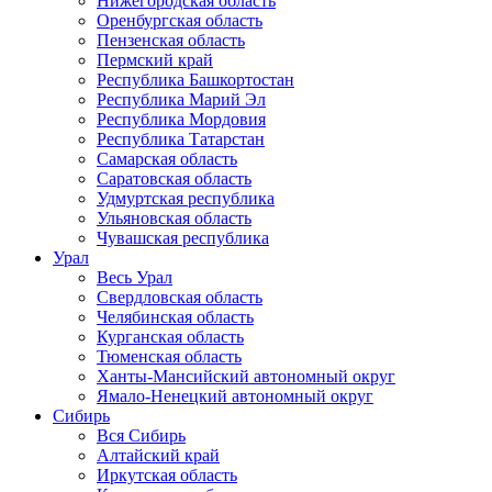
Нижегородская область
Оренбургская область
Пензенская область
Пермский край
Республика Башкортостан
Республика Марий Эл
Республика Мордовия
Республика Татарстан
Самарская область
Саратовская область
Удмуртская республика
Ульяновская область
Чувашская республика
Урал
Весь Урал
Свердловская область
Челябинская область
Курганская область
Тюменская область
Ханты-Мансийский автономный округ
Ямало-Ненецкий автономный округ
Сибирь
Вся Сибирь
Алтайский край
Иркутская область