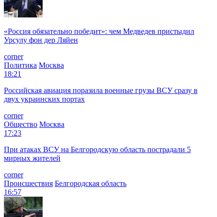
«Россия обязательно победит»: чем Медведев пристыдил
Урсулу фон дер Ляйен
corner
Политика
Москва
18:21
Российская авиация поразила военные грузы ВСУ сразу в
двух украинских портах
corner
Общество
Москва
17:23
При атаках ВСУ на Белгородскую область пострадали 5
мирных жителей
corner
Происшествия
Белгородская область
16:57