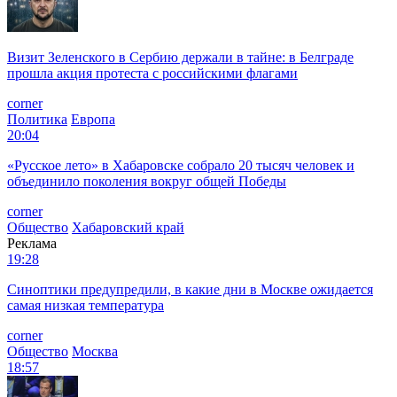
Визит Зеленского в Сербию держали в тайне: в Белграде
прошла акция протеста с российскими флагами
corner
Политика
Европа
20:04
«Русское лето» в Хабаровске собрало 20 тысяч человек и
объединило поколения вокруг общей Победы
corner
Общество
Хабаровский край
Реклама
19:28
Синоптики предупредили, в какие дни в Москве ожидается
самая низкая температура
corner
Общество
Москва
18:57