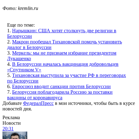
Фото: kremlin.ru
Еще по теме:
1.
Нарышкин: США хотят столкнуть две религии в
Белоруссии
2.
Макрон пообещал Тихановской помочь установить
диалог в Белоруссии
3.
Меркель: мы не признаем избрание президентом
Лукашенко
4.
В Белоруссии началась вакцинация добровольцев
«Спутником V»
5.
Тихановская выступила за участие РФ в переговорах
по Белоруссии
6.
Евросоюз вводит санкции против Белоруссии
7.
Белоруссия поблагодарила Россию за поставки
вакцины от коронавируса
Добавьте
ФедералПресс
в мои источники, чтобы быть в курсе
новостей дня.
Реклама
Новости
20:31