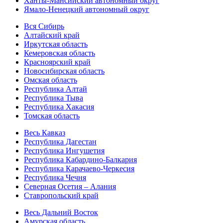
Ханты-Мансийский автономный округ
Ямало-Ненецкий автономный округ
Вся Сибирь
Алтайский край
Иркутская область
Кемеровская область
Красноярский край
Новосибирская область
Омская область
Республика Алтай
Республика Тыва
Республика Хакасия
Томская область
Весь Кавказ
Республика Дагестан
Республика Ингушетия
Республика Кабардино-Балкария
Республика Карачаево-Черкесия
Республика Чечня
Северная Осетия – Алания
Ставропольский край
Весь Дальний Восток
Амурская область