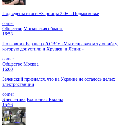
Подведены итоги «Зарницы 2.0» в Подмосковье
corner
Общество
Московская область
16:53
Полковник Баранец об СВО: «Мы исправляем ту ошибку,
которую допустили и Хрущев, и Ленин»
corner
Общество
Москва
16:00
Зеленский признался, что на Украине не осталось целых
электростанций
corner
Энергетика
Восточная Европа
15:56