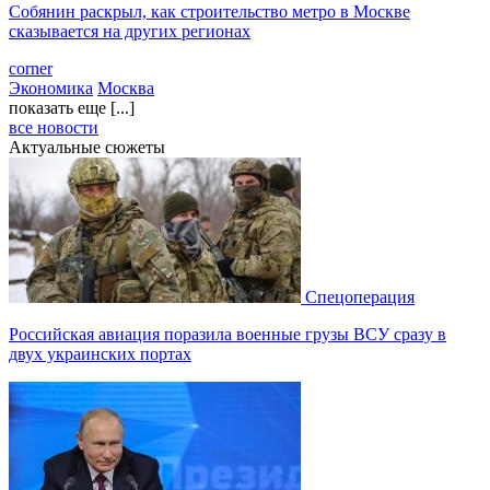
Собянин раскрыл, как строительство метро в Москве
сказывается на других регионах
corner
Экономика
Москва
показать еще [...]
все новости
Актуальные сюжеты
Спецоперация
Российская авиация поразила военные грузы ВСУ сразу в
двух украинских портах