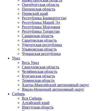
Нижегородская область
Оренбургская область
Пензенская область
Пермский край
Республика Башкортостан
Республика Марий Эл
Республика Мордовия
Республика Татарстан
Самарская область
Саратовская область
Удмуртская республика
Ульяновская область
Чувашская республика
Урал
Весь Урал
Свердловская область
Челябинская область
Курганская область
Тюменская область
Ханты-Мансийский автономный округ
Ямало-Ненецкий автономный округ
Сибирь
Вся Сибирь
Алтайский край
Иркутская область