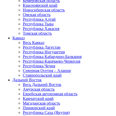
Кемеровская область
Красноярский край
Новосибирская область
Омская область
Республика Алтай
Республика Тыва
Республика Хакасия
Томская область
Кавказ
Весь Кавказ
Республика Дагестан
Республика Ингушетия
Республика Кабардино-Балкария
Республика Карачаево-Черкесия
Республика Чечня
Северная Осетия – Алания
Ставропольский край
Дальний Восток
Весь Дальний Восток
Амурская область
Еврейская автономная область
Камчатский край
Магаданская область
Приморский край
Республика Саха (Якутия)