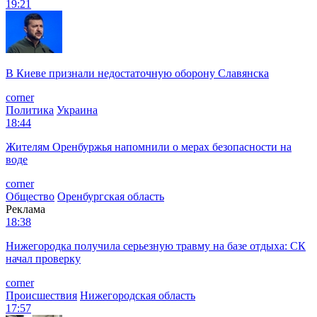
19:21
В Киеве признали недостаточную оборону Славянска
corner
Политика
Украина
18:44
Жителям Оренбуржья напомнили о мерах безопасности на
воде
corner
Общество
Оренбургская область
Реклама
18:38
Нижегородка получила серьезную травму на базе отдыха: СК
начал проверку
corner
Происшествия
Нижегородская область
17:57