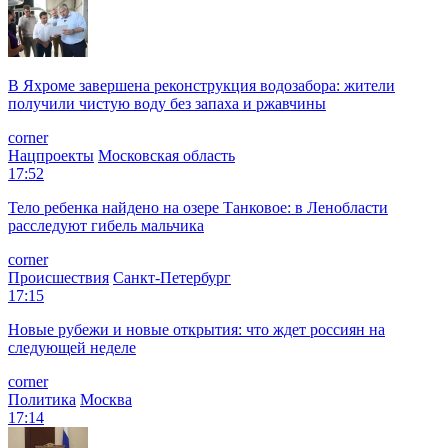
В Яхроме завершена реконструкция водозабора: жители
получили чистую воду без запаха и ржавчины
corner
Нацпроекты
Московская область
17:52
Тело ребенка найдено на озере Танковое: в Ленобласти
расследуют гибель мальчика
corner
Происшествия
Санкт-Петербург
17:15
Новые рубежи и новые открытия: что ждет россиян на
следующей неделе
corner
Политика
Москва
17:14