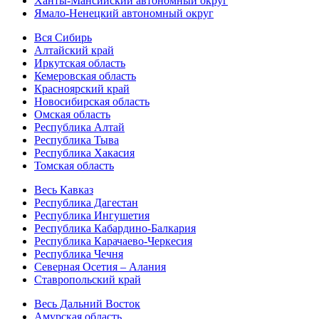
Ханты-Мансийский автономный округ
Ямало-Ненецкий автономный округ
Вся Сибирь
Алтайский край
Иркутская область
Кемеровская область
Красноярский край
Новосибирская область
Омская область
Республика Алтай
Республика Тыва
Республика Хакасия
Томская область
Весь Кавказ
Республика Дагестан
Республика Ингушетия
Республика Кабардино-Балкария
Республика Карачаево-Черкесия
Республика Чечня
Северная Осетия – Алания
Ставропольский край
Весь Дальний Восток
Амурская область