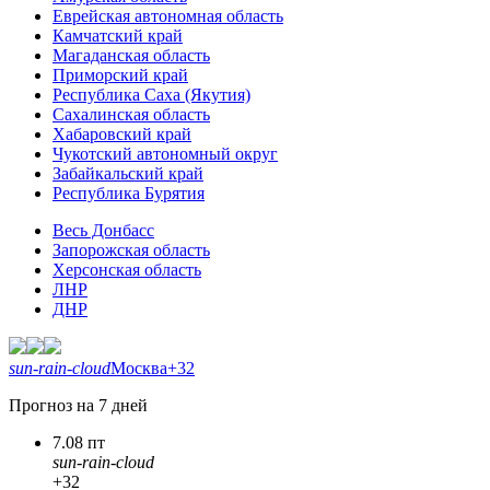
Еврейская автономная область
Камчатский край
Магаданская область
Приморский край
Республика Саха (Якутия)
Сахалинская область
Хабаровский край
Чукотский автономный округ
Забайкальский край
Республика Бурятия
Весь Донбасс
Запорожская область
Херсонская область
ЛНР
ДНР
sun-rain-cloud
Москва
+32
Прогноз на 7 дней
7.08 пт
sun-rain-cloud
+32