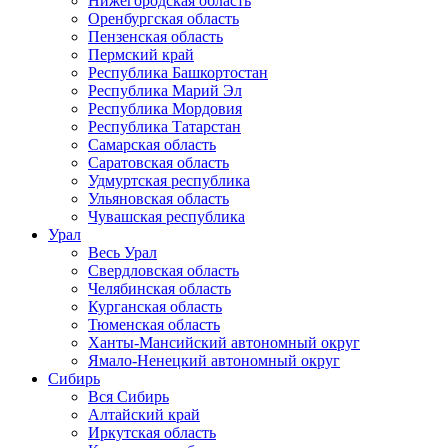
Нижегородская область
Оренбургская область
Пензенская область
Пермский край
Республика Башкортостан
Республика Марий Эл
Республика Мордовия
Республика Татарстан
Самарская область
Саратовская область
Удмуртская республика
Ульяновская область
Чувашская республика
Урал
Весь Урал
Свердловская область
Челябинская область
Курганская область
Тюменская область
Ханты-Мансийский автономный округ
Ямало-Ненецкий автономный округ
Сибирь
Вся Сибирь
Алтайский край
Иркутская область