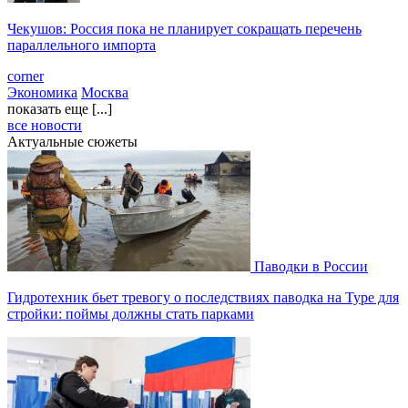
Чекушов: Россия пока не планирует сокращать перечень
параллельного импорта
corner
Экономика
Москва
показать еще [...]
все новости
Актуальные сюжеты
Паводки в России
Гидротехник бьет тревогу о последствиях паводка на Туре для
стройки: поймы должны стать парками