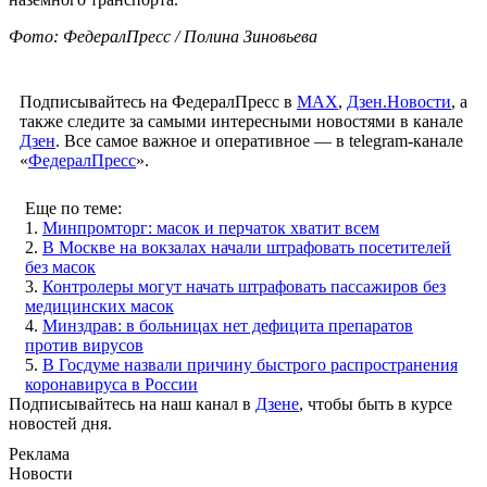
Фото: ФедералПресс / Полина Зиновьева
Подписывайтесь на ФедералПресс в
МАХ
,
Дзен.Новости
, а
также следите за самыми интересными новостями в канале
Дзен
. Все самое важное и оперативное — в telegram-канале
«
ФедералПресс
».
Еще по теме:
1.
Минпромторг: масок и перчаток хватит всем
2.
В Москве на вокзалах начали штрафовать посетителей
без масок
3.
Контролеры могут начать штрафовать пассажиров без
медицинских масок
4.
Минздрав: в больницах нет дефицита препаратов
против вирусов
5.
В Госдуме назвали причину быстрого распространения
коронавируса в России
Подписывайтесь на наш канал в
Дзене
, чтобы быть в курсе
новостей дня.
Реклама
Новости