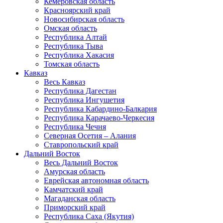
Кемеровская область
Красноярский край
Новосибирская область
Омская область
Республика Алтай
Республика Тыва
Республика Хакасия
Томская область
Кавказ
Весь Кавказ
Республика Дагестан
Республика Ингушетия
Республика Кабардино-Балкария
Республика Карачаево-Черкесия
Республика Чечня
Северная Осетия – Алания
Ставропольский край
Дальний Восток
Весь Дальний Восток
Амурская область
Еврейская автономная область
Камчатский край
Магаданская область
Приморский край
Республика Саха (Якутия)