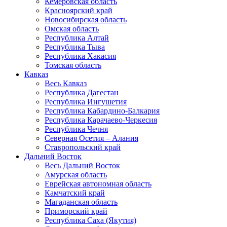
Кемеровская область
Красноярский край
Новосибирская область
Омская область
Республика Алтай
Республика Тыва
Республика Хакасия
Томская область
Кавказ
Весь Кавказ
Республика Дагестан
Республика Ингушетия
Республика Кабардино-Балкария
Республика Карачаево-Черкесия
Республика Чечня
Северная Осетия – Алания
Ставропольский край
Дальний Восток
Весь Дальний Восток
Амурская область
Еврейская автономная область
Камчатский край
Магаданская область
Приморский край
Республика Саха (Якутия)