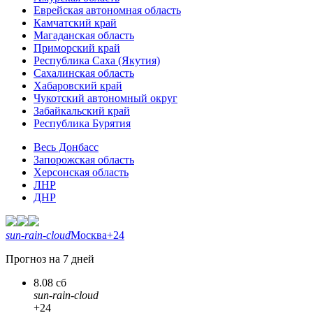
Еврейская автономная область
Камчатский край
Магаданская область
Приморский край
Республика Саха (Якутия)
Сахалинская область
Хабаровский край
Чукотский автономный округ
Забайкальский край
Республика Бурятия
Весь Донбасс
Запорожская область
Херсонская область
ЛНР
ДНР
sun-rain-cloud
Москва
+24
Прогноз на 7 дней
8.08 сб
sun-rain-cloud
+24