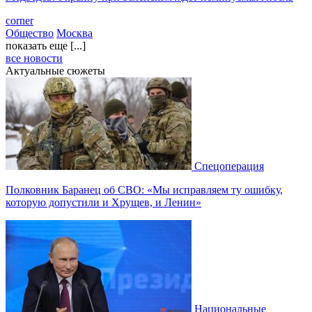
corner
Общество
Москва
показать еще [...]
все новости
Актуальные сюжеты
Спецоперация
Полковник Баранец об СВО: «Мы исправляем ту ошибку,
которую допустили и Хрущев, и Ленин»
Национальные