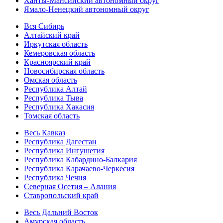
Ханты-Мансийский автономный округ
Ямало-Ненецкий автономный округ
Вся Сибирь
Алтайский край
Иркутская область
Кемеровская область
Красноярский край
Новосибирская область
Омская область
Республика Алтай
Республика Тыва
Республика Хакасия
Томская область
Весь Кавказ
Республика Дагестан
Республика Ингушетия
Республика Кабардино-Балкария
Республика Карачаево-Черкесия
Республика Чечня
Северная Осетия – Алания
Ставропольский край
Весь Дальний Восток
Амурская область