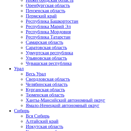
Нижегородская область
Оренбургская область
Пензенская область
Пермский край
Республика Башкортостан
Республика Марий Эл
Республика Мордовия
Республика Татарстан
Самарская область
Саратовская область
Удмуртская республика
Ульяновская область
Чувашская республика
Урал
Весь Урал
Свердловская область
Челябинская область
Курганская область
Тюменская область
Ханты-Мансийский автономный округ
Ямало-Ненецкий автономный округ
Сибирь
Вся Сибирь
Алтайский край
Иркутская область