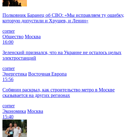
Полковник Баранец об СВО: «Мы исправляем ту ошибку,
которую допустили и Хрущев, и Ленин»
corner
Общество
Москва
16:00
Зеленский признался, что на Украине не осталось целых
электростанций
corner
Энергетика
Восточная Европа
15:56
Собянин раскрыл, как строительство метро в Москве
сказывается на других регионах
corner
Экономика
Москва
15:40