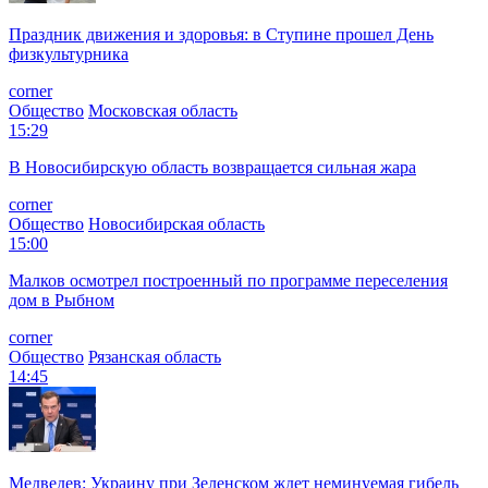
Праздник движения и здоровья: в Ступине прошел День
физкультурника
corner
Общество
Московская область
15:29
В Новосибирскую область возвращается сильная жара
corner
Общество
Новосибирская область
15:00
Малков осмотрел построенный по программе переселения
дом в Рыбном
corner
Общество
Рязанская область
14:45
Медведев: Украину при Зеленском ждет неминуемая гибель