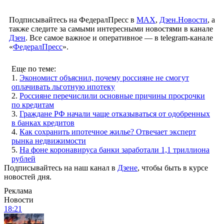
Подписывайтесь на ФедералПресс в
МАХ
,
Дзен.Новости
, а
также следите за самыми интересными новостями в канале
Дзен
. Все самое важное и оперативное — в telegram-канале
«
ФедералПресс
».
Еще по теме:
1.
Экономист объяснил, почему россияне не смогут
оплачивать льготную ипотеку
2.
Россияне перечислили основные причины просрочки
по кредитам
3.
Граждане РФ начали чаще отказываться от одобренных
в банках кредитов
4.
Как сохранить ипотечное жилье? Отвечает эксперт
рынка недвижимости
5.
На фоне коронавируса банки заработали 1,1 триллиона
рублей
Подписывайтесь на наш канал в
Дзене
, чтобы быть в курсе
новостей дня.
Реклама
Новости
18:21