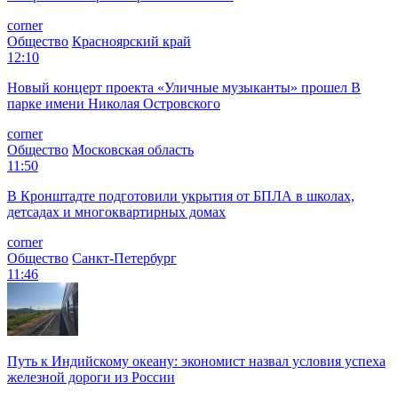
corner
Общество
Красноярский край
12:10
Новый концерт проекта «Уличные музыканты» прошел В
парке имени Николая Островского
corner
Общество
Московская область
11:50
В Кронштадте подготовили укрытия от БПЛА в школах,
детсадах и многоквартирных домах
corner
Общество
Санкт-Петербург
11:46
Путь к Индийскому океану: экономист назвал условия успеха
железной дороги из России