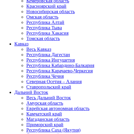
Кемеровская область
Красноярский край
Новосибирская область
Омская область
Республика Алтай
Республика Тыва
Республика Хакасия
Томская область
Кавказ
Весь Кавказ
Республика Дагестан
Республика Ингушетия
Республика Кабардино-Балкария
Республика Карачаево-Черкесия
Республика Чечня
Северная Осетия – Алания
Ставропольский край
Дальний Восток
Весь Дальний Восток
Амурская область
Еврейская автономная область
Камчатский край
Магаданская область
Приморский край
Республика Саха (Якутия)