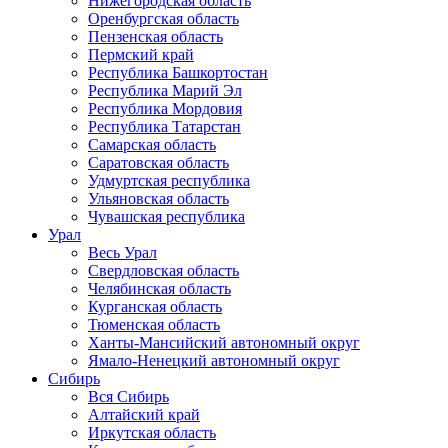
Нижегородская область
Оренбургская область
Пензенская область
Пермский край
Республика Башкортостан
Республика Марий Эл
Республика Мордовия
Республика Татарстан
Самарская область
Саратовская область
Удмуртская республика
Ульяновская область
Чувашская республика
Урал
Весь Урал
Свердловская область
Челябинская область
Курганская область
Тюменская область
Ханты-Мансийский автономный округ
Ямало-Ненецкий автономный округ
Сибирь
Вся Сибирь
Алтайский край
Иркутская область