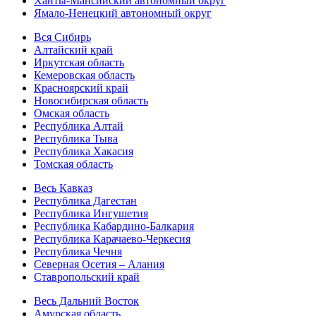
Ханты-Мансийский автономный округ
Ямало-Ненецкий автономный округ
Вся Сибирь
Алтайский край
Иркутская область
Кемеровская область
Красноярский край
Новосибирская область
Омская область
Республика Алтай
Республика Тыва
Республика Хакасия
Томская область
Весь Кавказ
Республика Дагестан
Республика Ингушетия
Республика Кабардино-Балкария
Республика Карачаево-Черкесия
Республика Чечня
Северная Осетия – Алания
Ставропольский край
Весь Дальний Восток
Амурская область