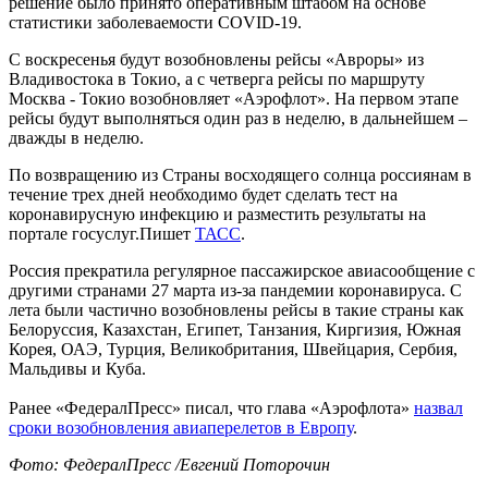
решение было принято оперативным штабом на основе
статистики заболеваемости COVID-19.
С воскресенья будут возобновлены рейсы «Авроры» из
Владивостока в Токио, а с четверга рейсы по маршруту
Москва - Токио возобновляет «Аэрофлот». На первом этапе
рейсы будут выполняться один раз в неделю, в дальнейшем –
дважды в неделю.
По возвращению из Страны восходящего солнца россиянам в
течение трех дней необходимо будет сделать тест на
коронавирусную инфекцию и разместить результаты на
портале госуслуг.Пишет
ТАСС
.
Россия прекратила регулярное пассажирское авиасообщение с
другими странами 27 марта из-за пандемии коронавируса. С
лета были частично возобновлены рейсы в такие страны как
Белоруссия, Казахстан, Египет, Танзания, Киргизия, Южная
Корея, ОАЭ, Турция, Великобритания, Швейцария, Сербия,
Мальдивы и Куба.
Ранее «ФедералПресс» писал, что глава «Аэрофлота»
назвал
сроки возобновления авиаперелетов в Европу
.
Фото: ФедералПресс /Евгений Поторочин