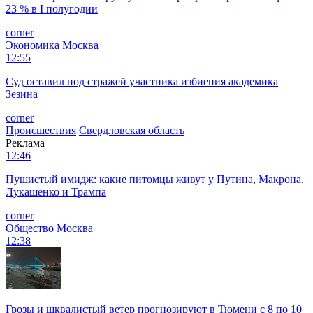
23 % в I полугодии
corner
Экономика
Москва
12:55
Суд оставил под стражей участника избиения академика
Зезина
corner
Происшествия
Свердловская область
Реклама
12:46
Пушистый имидж: какие питомцы живут у Путина, Макрона,
Лукашенко и Трампа
corner
Общество
Москва
12:38
Грозы и шквалистый ветер прогнозируют в Тюмени с 8 по 10