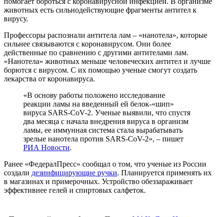
помогает бороться с коронавирусной инфекцией. В организме
животных есть сильнодействующие фрагменты антител к
вирусу.
Профессоры распознали антитела лам – «нанотела», которые
сильнее связываются с коронавирусом. Они более
действенные по сравнению с другими антителами лам.
«Нанотела» животных меньше человеческих антител и лучше
борются с вирусом. С их помощью ученые смогут создать
лекарства от коронавируса.
«В основу работы положено исследование
реакции ламы на введенный ей белок-«шип»
вируса SARS-CoV-2. Ученые выявили, что спустя
два месяца с начала внедрения вируса в организм
ламы, ее иммунная система стала вырабатывать
зрелые нанотела против SARS-CoV-2», – пишет
РИА Новости
.
Ранее «ФедералПресс» сообщал о том, что ученые из России
создали
дезинфицирующие ручки
. Планируется применять их
в магазинах и примерочных. Устройство обеззараживает
эффективнее гелей и спиртовых салфеток.