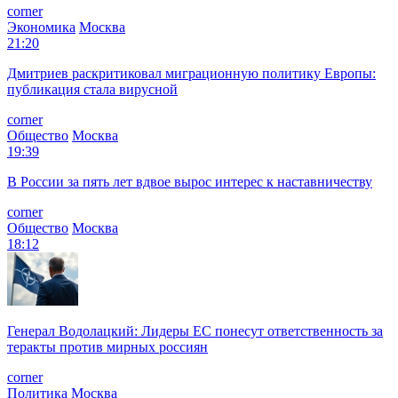
corner
Экономика
Москва
21:20
Дмитриев раскритиковал миграционную политику Европы:
публикация стала вирусной
corner
Общество
Москва
19:39
В России за пять лет вдвое вырос интерес к наставничеству
corner
Общество
Москва
18:12
Генерал Водолацкий: Лидеры ЕС понесут ответственность за
теракты против мирных россиян
corner
Политика
Москва