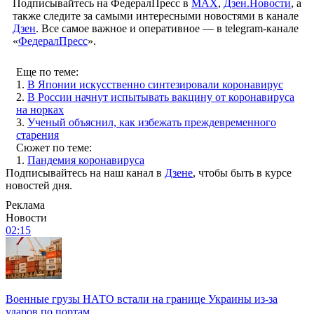
Подписывайтесь на ФедералПресс в
МАХ
,
Дзен.Новости
, а
также следите за самыми интересными новостями в канале
Дзен
. Все самое важное и оперативное — в telegram-канале
«
ФедералПресс
».
Еще по теме:
1.
В Японии искусственно синтезировали коронавирус
2.
В России начнут испытывать вакцину от коронавируса
на норках
3.
Ученый объяснил, как избежать преждевременного
старения
Сюжет по теме:
1.
Пандемия коронавируса
Подписывайтесь на наш канал в
Дзене
, чтобы быть в курсе
новостей дня.
Реклама
Новости
02:15
Военные грузы НАТО встали на границе Украины из-за
ударов по портам