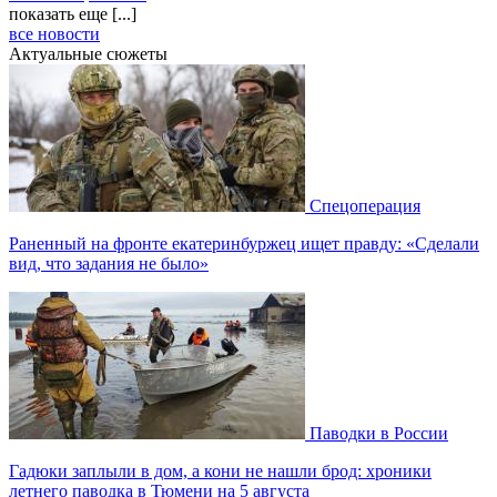
показать еще [...]
все новости
Актуальные сюжеты
Спецоперация
Раненный на фронте екатеринбуржец ищет правду: «Сделали
вид, что задания не было»
Паводки в России
Гадюки заплыли в дом, а кони не нашли брод: хроники
летнего паводка в Тюмени на 5 августа