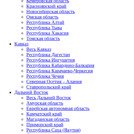
Кемеровская область
Красноярский край
Новосибирская область
Омская область
Республика Алтай
Республика Тыва
Республика Хакасия
Томская область
Кавказ
Весь Кавказ
Республика Дагестан
Республика Ингушетия
Республика Кабардино-Балкария
Республика Карачаево-Черкесия
Республика Чечня
Северная Осетия – Алания
Ставропольский край
Дальний Восток
Весь Дальний Восток
Амурская область
Еврейская автономная область
Камчатский край
Магаданская область
Приморский край
Республика Саха (Якутия)