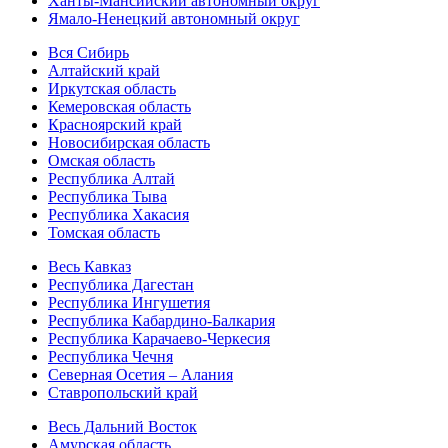
Ханты-Мансийский автономный округ
Ямало-Ненецкий автономный округ
Вся Сибирь
Алтайский край
Иркутская область
Кемеровская область
Красноярский край
Новосибирская область
Омская область
Республика Алтай
Республика Тыва
Республика Хакасия
Томская область
Весь Кавказ
Республика Дагестан
Республика Ингушетия
Республика Кабардино-Балкария
Республика Карачаево-Черкесия
Республика Чечня
Северная Осетия – Алания
Ставропольский край
Весь Дальний Восток
Амурская область