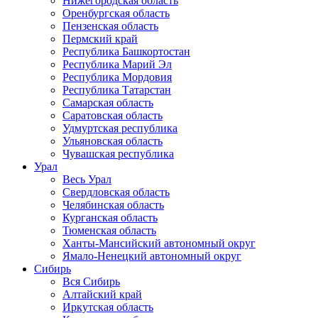
Нижегородская область
Оренбургская область
Пензенская область
Пермский край
Республика Башкортостан
Республика Марий Эл
Республика Мордовия
Республика Татарстан
Самарская область
Саратовская область
Удмуртская республика
Ульяновская область
Чувашская республика
Урал
Весь Урал
Свердловская область
Челябинская область
Курганская область
Тюменская область
Ханты-Мансийский автономный округ
Ямало-Ненецкий автономный округ
Сибирь
Вся Сибирь
Алтайский край
Иркутская область