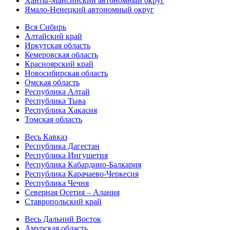
Ханты-Мансийский автономный округ
Ямало-Ненецкий автономный округ
Вся Сибирь
Алтайский край
Иркутская область
Кемеровская область
Красноярский край
Новосибирская область
Омская область
Республика Алтай
Республика Тыва
Республика Хакасия
Томская область
Весь Кавказ
Республика Дагестан
Республика Ингушетия
Республика Кабардино-Балкария
Республика Карачаево-Черкесия
Республика Чечня
Северная Осетия – Алания
Ставропольский край
Весь Дальний Восток
Амурская область