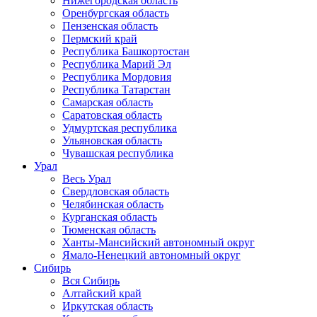
Нижегородская область
Оренбургская область
Пензенская область
Пермский край
Республика Башкортостан
Республика Марий Эл
Республика Мордовия
Республика Татарстан
Самарская область
Саратовская область
Удмуртская республика
Ульяновская область
Чувашская республика
Урал
Весь Урал
Свердловская область
Челябинская область
Курганская область
Тюменская область
Ханты-Мансийский автономный округ
Ямало-Ненецкий автономный округ
Сибирь
Вся Сибирь
Алтайский край
Иркутская область