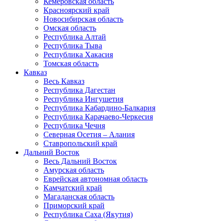
Кемеровская область
Красноярский край
Новосибирская область
Омская область
Республика Алтай
Республика Тыва
Республика Хакасия
Томская область
Кавказ
Весь Кавказ
Республика Дагестан
Республика Ингушетия
Республика Кабардино-Балкария
Республика Карачаево-Черкесия
Республика Чечня
Северная Осетия – Алания
Ставропольский край
Дальний Восток
Весь Дальний Восток
Амурская область
Еврейская автономная область
Камчатский край
Магаданская область
Приморский край
Республика Саха (Якутия)