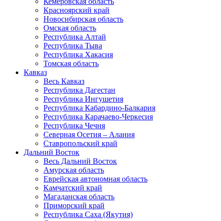
Кемеровская область
Красноярский край
Новосибирская область
Омская область
Республика Алтай
Республика Тыва
Республика Хакасия
Томская область
Кавказ
Весь Кавказ
Республика Дагестан
Республика Ингушетия
Республика Кабардино-Балкария
Республика Карачаево-Черкесия
Республика Чечня
Северная Осетия – Алания
Ставропольский край
Дальний Восток
Весь Дальний Восток
Амурская область
Еврейская автономная область
Камчатский край
Магаданская область
Приморский край
Республика Саха (Якутия)