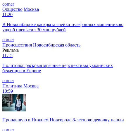
corner
Общество
Москва
11:20
В Новосибирске раскрыта ячейка телефонных мошенников:
ущерб превысил 30 млн рублей
corner
Происшествия
Новосибирская область
Реклама
11:15
Политолог раскрыл мрачные перспективы украинских
беженцев в Европе
corner
Политика
Москва
10:59
Пропавшую в Нижнем Новгороде 8-летнюю девочку нашли
corner