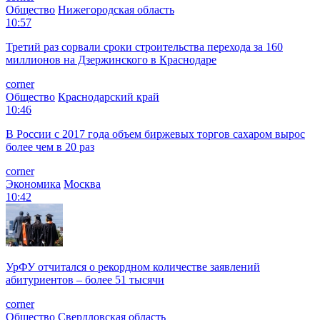
Общество
Нижегородская область
10:57
Третий раз сорвали сроки строительства перехода за 160
миллионов на Дзержинского в Краснодаре
corner
Общество
Краснодарский край
10:46
В России с 2017 года объем биржевых торгов сахаром вырос
более чем в 20 раз
corner
Экономика
Москва
10:42
УрФУ отчитался о рекордном количестве заявлений
абитуриентов – более 51 тысячи
corner
Общество
Свердловская область