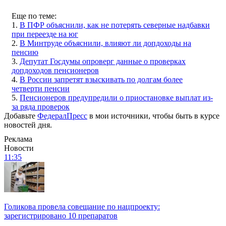
Еще по теме:
1.
В ПФР объяснили, как не потерять северные надбавки
при переезде на юг
2.
В Минтруде объяснили, влияют ли допдоходы на
пенсию
3.
Депутат Госдумы опроверг данные о проверках
допдоходов пенсионеров
4.
В России запретят взыскивать по долгам более
четверти пенсии
5.
Пенсионеров предупредили о приостановке выплат из-
за ряда проверок
Добавьте
ФедералПресс
в мои источники, чтобы быть в курсе
новостей дня.
Реклама
Новости
11:35
Голикова провела совещание по нацпроекту:
зарегистрировано 10 препаратов