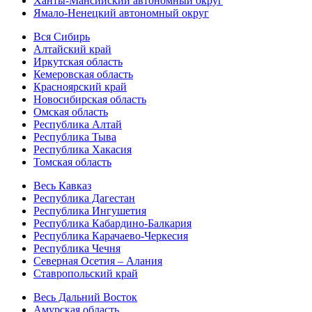
Ханты-Мансийский автономный округ
Ямало-Ненецкий автономный округ
Вся Сибирь
Алтайский край
Иркутская область
Кемеровская область
Красноярский край
Новосибирская область
Омская область
Республика Алтай
Республика Тыва
Республика Хакасия
Томская область
Весь Кавказ
Республика Дагестан
Республика Ингушетия
Республика Кабардино-Балкария
Республика Карачаево-Черкесия
Республика Чечня
Северная Осетия – Алания
Ставропольский край
Весь Дальний Восток
Амурская область