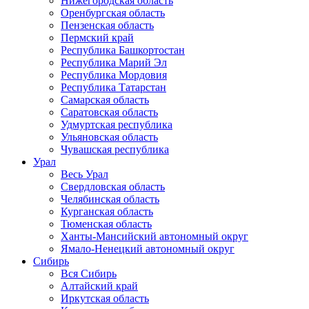
Нижегородская область
Оренбургская область
Пензенская область
Пермский край
Республика Башкортостан
Республика Марий Эл
Республика Мордовия
Республика Татарстан
Самарская область
Саратовская область
Удмуртская республика
Ульяновская область
Чувашская республика
Урал
Весь Урал
Свердловская область
Челябинская область
Курганская область
Тюменская область
Ханты-Мансийский автономный округ
Ямало-Ненецкий автономный округ
Сибирь
Вся Сибирь
Алтайский край
Иркутская область