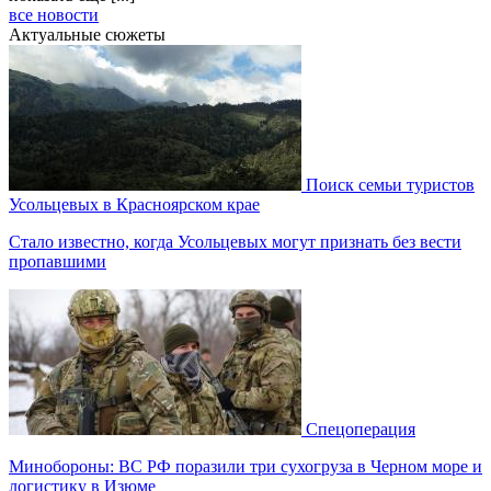
все новости
Актуальные сюжеты
Поиск семьи туристов
Усольцевых в Красноярском крае
Стало известно, когда Усольцевых могут признать без вести
пропавшими
Спецоперация
Минобороны: ВС РФ поразили три сухогруза в Черном море и
логистику в Изюме