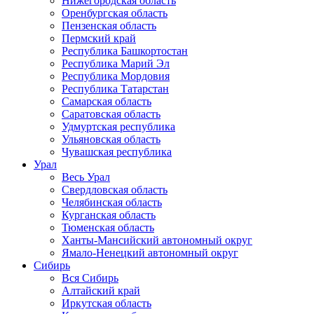
Нижегородская область
Оренбургская область
Пензенская область
Пермский край
Республика Башкортостан
Республика Марий Эл
Республика Мордовия
Республика Татарстан
Самарская область
Саратовская область
Удмуртская республика
Ульяновская область
Чувашская республика
Урал
Весь Урал
Свердловская область
Челябинская область
Курганская область
Тюменская область
Ханты-Мансийский автономный округ
Ямало-Ненецкий автономный округ
Сибирь
Вся Сибирь
Алтайский край
Иркутская область