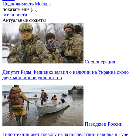
Недвижимость
Москва
показать еще [...]
все новости
Актуальные сюжеты
Спецоперация
Депутат Рады Федиенко заявил о наличии на Украине около
двух миллионов уклонистов
Паводки в России
Гидротехник бьет тревогу из-за последствий паводка в Туре