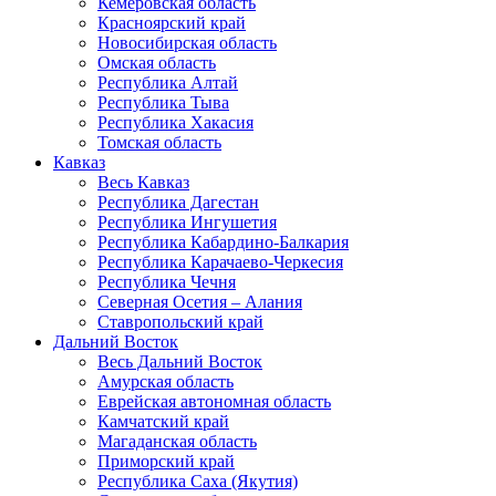
Кемеровская область
Красноярский край
Новосибирская область
Омская область
Республика Алтай
Республика Тыва
Республика Хакасия
Томская область
Кавказ
Весь Кавказ
Республика Дагестан
Республика Ингушетия
Республика Кабардино-Балкария
Республика Карачаево-Черкесия
Республика Чечня
Северная Осетия – Алания
Ставропольский край
Дальний Восток
Весь Дальний Восток
Амурская область
Еврейская автономная область
Камчатский край
Магаданская область
Приморский край
Республика Саха (Якутия)