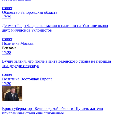
corner
Общество
Запорожская область
17:39
Депутат Рады Федиенко заявил о наличии на Украине около
двух миллионов уклонистов
corner
Политика
Москва
Реклама
17:28
Вучич заявил, что после визита Зеленского страна не перешла
«на другую сторону»
corner
Политика
Восточная Европа
17:20
Врио губернатора Белгородской области Шуваев: жители
приграничья стали еще сплоченнее