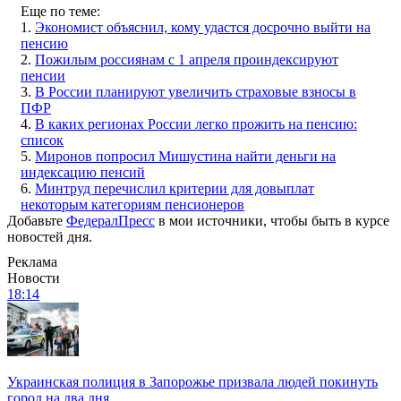
Еще по теме:
1.
Экономист объяснил, кому удастся досрочно выйти на
пенсию
2.
Пожилым россиянам с 1 апреля проиндексируют
пенсии
3.
В России планируют увеличить страховые взносы в
ПФР
4.
В каких регионах России легко прожить на пенсию:
список
5.
Миронов попросил Мишустина найти деньги на
индексацию пенсий
6.
Минтруд перечислил критерии для довыплат
некоторым категориям пенсионеров
Добавьте
ФедералПресс
в мои источники, чтобы быть в курсе
новостей дня.
Реклама
Новости
18:14
Украинская полиция в Запорожье призвала людей покинуть
город на два дня