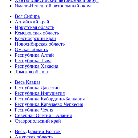
Ханты-Мансийский автономный округ
Ямало-Ненецкий автономный округ
Вся Сибирь
Алтайский край
Иркутская область
Кемеровская область
Красноярский край
Новосибирская область
Омская область
Республика Алтай
Республика Тыва
Республика Хакасия
Томская область
Весь Кавказ
Республика Дагестан
Республика Ингушетия
Республика Кабардино-Балкария
Республика Карачаево-Черкесия
Республика Чечня
Северная Осетия – Алания
Ставропольский край
Весь Дальний Восток
Амурская область