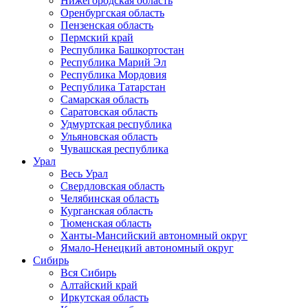
Нижегородская область
Оренбургская область
Пензенская область
Пермский край
Республика Башкортостан
Республика Марий Эл
Республика Мордовия
Республика Татарстан
Самарская область
Саратовская область
Удмуртская республика
Ульяновская область
Чувашская республика
Урал
Весь Урал
Свердловская область
Челябинская область
Курганская область
Тюменская область
Ханты-Мансийский автономный округ
Ямало-Ненецкий автономный округ
Сибирь
Вся Сибирь
Алтайский край
Иркутская область