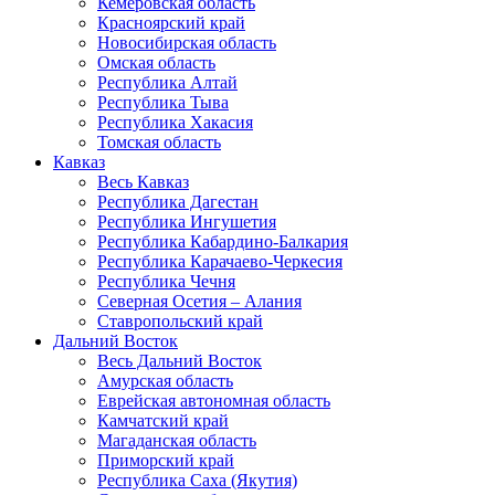
Кемеровская область
Красноярский край
Новосибирская область
Омская область
Республика Алтай
Республика Тыва
Республика Хакасия
Томская область
Кавказ
Весь Кавказ
Республика Дагестан
Республика Ингушетия
Республика Кабардино-Балкария
Республика Карачаево-Черкесия
Республика Чечня
Северная Осетия – Алания
Ставропольский край
Дальний Восток
Весь Дальний Восток
Амурская область
Еврейская автономная область
Камчатский край
Магаданская область
Приморский край
Республика Саха (Якутия)