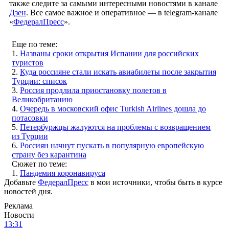
также следите за самыми интересными новостями в канале
Дзен
. Все самое важное и оперативное — в telegram-канале
«
ФедералПресс
».
Еще по теме:
1.
Названы сроки открытия Испании для российских
туристов
2.
Куда россияне стали искать авиабилеты после закрытия
Турции: список
3.
Россия продлила приостановку полетов в
Великобританию
4.
Очередь в московский офис Turkish Airlines дошла до
потасовки
5.
Петербуржцы жалуются на проблемы с возвращением
из Турции
6.
Россиян начнут пускать в популярную европейскую
страну без карантина
Сюжет по теме:
1.
Пандемия коронавируса
Добавьте
ФедералПресс
в мои источники, чтобы быть в курсе
новостей дня.
Реклама
Новости
13:31