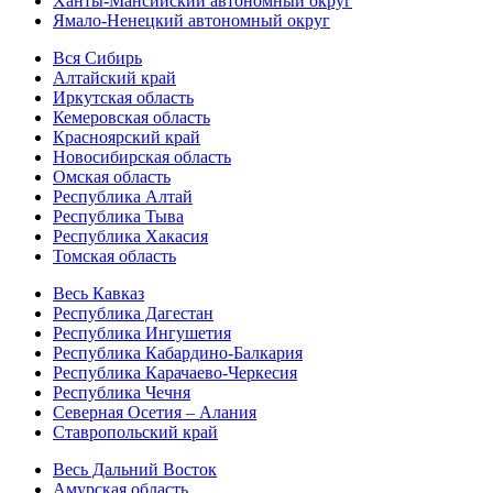
Ханты-Мансийский автономный округ
Ямало-Ненецкий автономный округ
Вся Сибирь
Алтайский край
Иркутская область
Кемеровская область
Красноярский край
Новосибирская область
Омская область
Республика Алтай
Республика Тыва
Республика Хакасия
Томская область
Весь Кавказ
Республика Дагестан
Республика Ингушетия
Республика Кабардино-Балкария
Республика Карачаево-Черкесия
Республика Чечня
Северная Осетия – Алания
Ставропольский край
Весь Дальний Восток
Амурская область