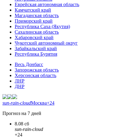
Еврейская автономная область
Камчатский край
Магаданская область
Приморский край
Республика Саха (Якутия)
Сахалинская область
Хабаровский край
Чукотский автономный округ
Забайкальский край
Республика Бурятия
Весь Донбасс
Запорожская область
Херсонская область
ЛНР
ДНР
sun-rain-cloud
Москва
+24
Прогноз на 7 дней
8.08 сб
sun-rain-cloud
+24