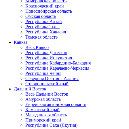
Кемеровская область
Красноярский край
Новосибирская область
Омская область
Республика Алтай
Республика Тыва
Республика Хакасия
Томская область
Кавказ
Весь Кавказ
Республика Дагестан
Республика Ингушетия
Республика Кабардино-Балкария
Республика Карачаево-Черкесия
Республика Чечня
Северная Осетия – Алания
Ставропольский край
Дальний Восток
Весь Дальний Восток
Амурская область
Еврейская автономная область
Камчатский край
Магаданская область
Приморский край
Республика Саха (Якутия)