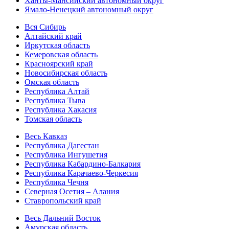
Ханты-Мансийский автономный округ
Ямало-Ненецкий автономный округ
Вся Сибирь
Алтайский край
Иркутская область
Кемеровская область
Красноярский край
Новосибирская область
Омская область
Республика Алтай
Республика Тыва
Республика Хакасия
Томская область
Весь Кавказ
Республика Дагестан
Республика Ингушетия
Республика Кабардино-Балкария
Республика Карачаево-Черкесия
Республика Чечня
Северная Осетия – Алания
Ставропольский край
Весь Дальний Восток
Амурская область