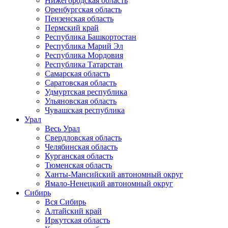
Нижегородская область
Оренбургская область
Пензенская область
Пермский край
Республика Башкортостан
Республика Марий Эл
Республика Мордовия
Республика Татарстан
Самарская область
Саратовская область
Удмуртская республика
Ульяновская область
Чувашская республика
Урал
Весь Урал
Свердловская область
Челябинская область
Курганская область
Тюменская область
Ханты-Мансийский автономный округ
Ямало-Ненецкий автономный округ
Сибирь
Вся Сибирь
Алтайский край
Иркутская область