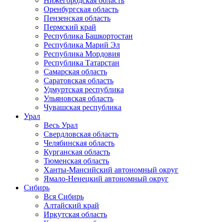
Нижегородская область
Оренбургская область
Пензенская область
Пермский край
Республика Башкортостан
Республика Марий Эл
Республика Мордовия
Республика Татарстан
Самарская область
Саратовская область
Удмуртская республика
Ульяновская область
Чувашская республика
Урал
Весь Урал
Свердловская область
Челябинская область
Курганская область
Тюменская область
Ханты-Мансийский автономный округ
Ямало-Ненецкий автономный округ
Сибирь
Вся Сибирь
Алтайский край
Иркутская область