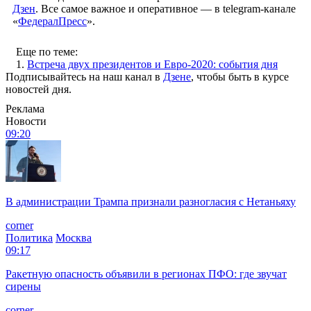
Дзен
. Все самое важное и оперативное — в telegram-канале
«
ФедералПресс
».
Еще по теме:
1.
Встреча двух президентов и Евро-2020: события дня
Подписывайтесь на наш канал в
Дзене
, чтобы быть в курсе
новостей дня.
Реклама
Новости
09:20
В администрации Трампа признали разногласия с Нетаньяху
corner
Политика
Москва
09:17
Ракетную опасность объявили в регионах ПФО: где звучат
сирены
corner