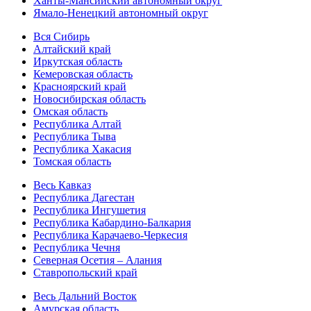
Ханты-Мансийский автономный округ
Ямало-Ненецкий автономный округ
Вся Сибирь
Алтайский край
Иркутская область
Кемеровская область
Красноярский край
Новосибирская область
Омская область
Республика Алтай
Республика Тыва
Республика Хакасия
Томская область
Весь Кавказ
Республика Дагестан
Республика Ингушетия
Республика Кабардино-Балкария
Республика Карачаево-Черкесия
Республика Чечня
Северная Осетия – Алания
Ставропольский край
Весь Дальний Восток
Амурская область