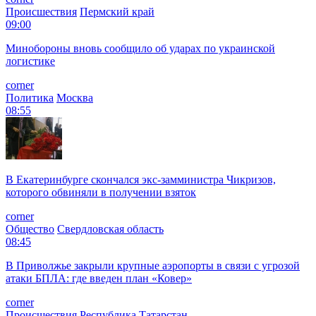
Происшествия
Пермский край
09:00
Минобороны вновь сообщило об ударах по украинской
логистике
corner
Политика
Москва
08:55
В Екатеринбурге скончался экс-замминистра Чикризов,
которого обвиняли в получении взяток
corner
Общество
Свердловская область
08:45
В Приволжье закрыли крупные аэропорты в связи с угрозой
атаки БПЛА: где введен план «Ковер»
corner
Происшествия
Республика Татарстан