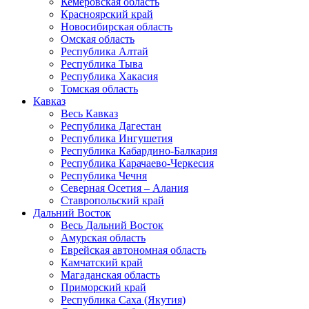
Кемеровская область
Красноярский край
Новосибирская область
Омская область
Республика Алтай
Республика Тыва
Республика Хакасия
Томская область
Кавказ
Весь Кавказ
Республика Дагестан
Республика Ингушетия
Республика Кабардино-Балкария
Республика Карачаево-Черкесия
Республика Чечня
Северная Осетия – Алания
Ставропольский край
Дальний Восток
Весь Дальний Восток
Амурская область
Еврейская автономная область
Камчатский край
Магаданская область
Приморский край
Республика Саха (Якутия)