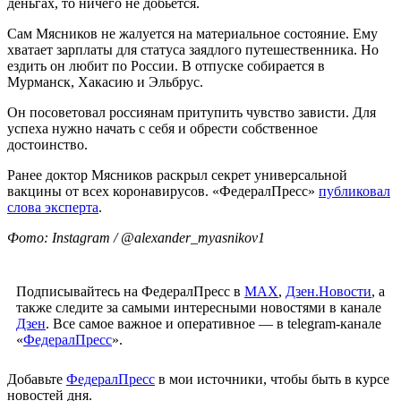
деньгах, то ничего не добьется.
Сам Мясников не жалуется на материальное состояние. Ему
хватает зарплаты для статуса заядлого путешественника. Но
ездить он любит по России. В отпуске собирается в
Мурманск, Хакасию и Эльбрус.
Он посоветовал россиянам притупить чувство зависти. Для
успеха нужно начать с себя и обрести собственное
достоинство.
Ранее доктор Мясников раскрыл секрет универсальной
вакцины от всех коронавирусов. «ФедералПресс»
публиковал
слова эксперта
.
Фото: Instagram / @alexander_myasnikov1
Подписывайтесь на ФедералПресс в
МАХ
,
Дзен.Новости
, а
также следите за самыми интересными новостями в канале
Дзен
. Все самое важное и оперативное — в telegram-канале
«
ФедералПресс
».
Добавьте
ФедералПресс
в мои источники, чтобы быть в курсе
новостей дня.