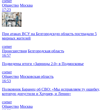
corner
Общество
Москва
17:23
При атаках ВСУ на Белгородскую область пострадали 5
мирных жителей
corner
Происшествия
Белгородская область
16:57
Подведены итоги «Зарницы 2.0» в Подмосковье
corner
Общество
Московская область
16:53
Полковник Баранец об СВО: «Мы исправляем ту ошибку,
которую допустили и Хрущев, и Ленин»
corner
Общество
Москва