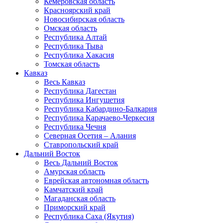
Кемеровская область
Красноярский край
Новосибирская область
Омская область
Республика Алтай
Республика Тыва
Республика Хакасия
Томская область
Кавказ
Весь Кавказ
Республика Дагестан
Республика Ингушетия
Республика Кабардино-Балкария
Республика Карачаево-Черкесия
Республика Чечня
Северная Осетия – Алания
Ставропольский край
Дальний Восток
Весь Дальний Восток
Амурская область
Еврейская автономная область
Камчатский край
Магаданская область
Приморский край
Республика Саха (Якутия)