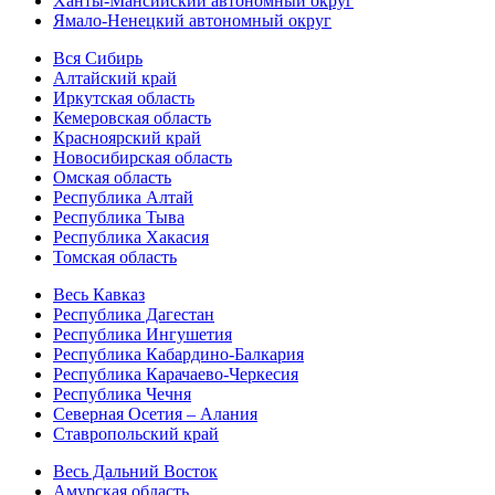
Ханты-Мансийский автономный округ
Ямало-Ненецкий автономный округ
Вся Сибирь
Алтайский край
Иркутская область
Кемеровская область
Красноярский край
Новосибирская область
Омская область
Республика Алтай
Республика Тыва
Республика Хакасия
Томская область
Весь Кавказ
Республика Дагестан
Республика Ингушетия
Республика Кабардино-Балкария
Республика Карачаево-Черкесия
Республика Чечня
Северная Осетия – Алания
Ставропольский край
Весь Дальний Восток
Амурская область