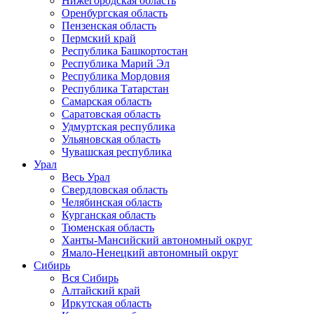
Нижегородская область
Оренбургская область
Пензенская область
Пермский край
Республика Башкортостан
Республика Марий Эл
Республика Мордовия
Республика Татарстан
Самарская область
Саратовская область
Удмуртская республика
Ульяновская область
Чувашская республика
Урал
Весь Урал
Свердловская область
Челябинская область
Курганская область
Тюменская область
Ханты-Мансийский автономный округ
Ямало-Ненецкий автономный округ
Сибирь
Вся Сибирь
Алтайский край
Иркутская область