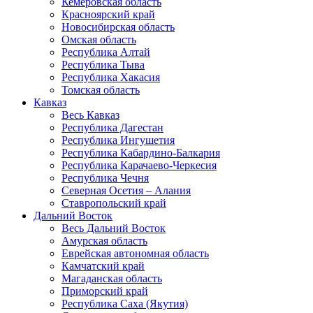
Кемеровская область
Красноярский край
Новосибирская область
Омская область
Республика Алтай
Республика Тыва
Республика Хакасия
Томская область
Кавказ
Весь Кавказ
Республика Дагестан
Республика Ингушетия
Республика Кабардино-Балкария
Республика Карачаево-Черкесия
Республика Чечня
Северная Осетия – Алания
Ставропольский край
Дальний Восток
Весь Дальний Восток
Амурская область
Еврейская автономная область
Камчатский край
Магаданская область
Приморский край
Республика Саха (Якутия)