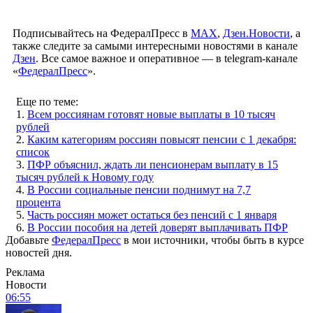
Подписывайтесь на ФедералПресс в
МАХ
,
Дзен.Новости
, а
также следите за самыми интересными новостями в канале
Дзен
. Все самое важное и оперативное — в telegram-канале
«
ФедералПресс
».
Еще по теме:
1.
Всем россиянам готовят новые выплаты в 10 тысяч
рублей
2.
Каким категориям россиян повысят пенсии с 1 декабря:
список
3.
ПФР объяснил, ждать ли пенсионерам выплату в 15
тысяч рублей к Новому году
4.
В России социальные пенсии поднимут на 7,7
процента
5.
Часть россиян может остаться без пенсий с 1 января
6.
В России пособия на детей доверят выплачивать ПФР
Добавьте
ФедералПресс
в мои источники, чтобы быть в курсе
новостей дня.
Реклама
Новости
06:55