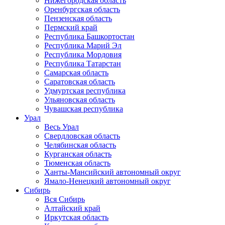
Нижегородская область
Оренбургская область
Пензенская область
Пермский край
Республика Башкортостан
Республика Марий Эл
Республика Мордовия
Республика Татарстан
Самарская область
Саратовская область
Удмуртская республика
Ульяновская область
Чувашская республика
Урал
Весь Урал
Свердловская область
Челябинская область
Курганская область
Тюменская область
Ханты-Мансийский автономный округ
Ямало-Ненецкий автономный округ
Сибирь
Вся Сибирь
Алтайский край
Иркутская область