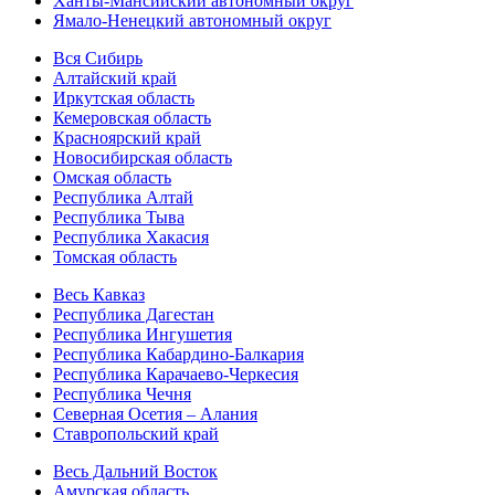
Ханты-Мансийский автономный округ
Ямало-Ненецкий автономный округ
Вся Сибирь
Алтайский край
Иркутская область
Кемеровская область
Красноярский край
Новосибирская область
Омская область
Республика Алтай
Республика Тыва
Республика Хакасия
Томская область
Весь Кавказ
Республика Дагестан
Республика Ингушетия
Республика Кабардино-Балкария
Республика Карачаево-Черкесия
Республика Чечня
Северная Осетия – Алания
Ставропольский край
Весь Дальний Восток
Амурская область