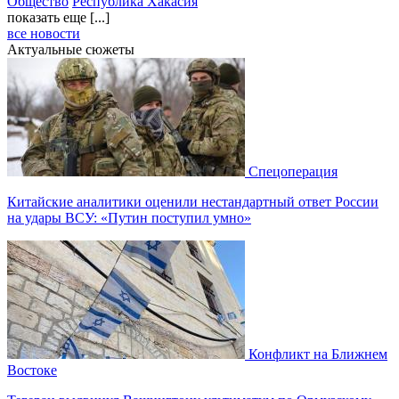
Общество
Республика Хакасия
показать еще [...]
все новости
Актуальные сюжеты
Спецоперация
Китайские аналитики оценили нестандартный ответ России
на удары ВСУ: «Путин поступил умно»
Конфликт на Ближнем
Востоке