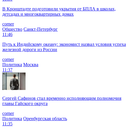
В Кронштадте подготовили укрытия от БПЛА в школах,
детсадах и многоквартирных домах
corner
Общество
Санкт-Петербург
11:46
Путь к Индийскому океану: экономист назвал условия успеха
железной дороги из России
corner
Политика
Москва
11:37
Сергей Сафинов стал временно исполняющим полномочия
главы Гайского округа
corner
Политика
Оренбургская область
11:35