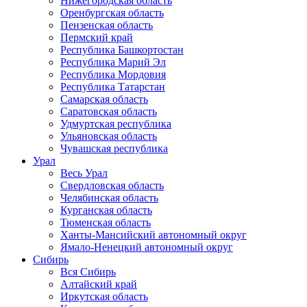
Нижегородская область
Оренбургская область
Пензенская область
Пермский край
Республика Башкортостан
Республика Марий Эл
Республика Мордовия
Республика Татарстан
Самарская область
Саратовская область
Удмуртская республика
Ульяновская область
Чувашская республика
Урал
Весь Урал
Свердловская область
Челябинская область
Курганская область
Тюменская область
Ханты-Мансийский автономный округ
Ямало-Ненецкий автономный округ
Сибирь
Вся Сибирь
Алтайский край
Иркутская область