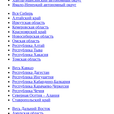
Ханты-Мансийский автономный округ
Ямало-Ненецкий автономный округ
Вся Сибирь
Алтайский край
Иркутская область
Кемеровская область
Красноярский край
Новосибирская область
Омская область
Республика Алтай
Республика Тыва
Республика Хакасия
Томская область
Весь Кавказ
Республика Дагестан
Республика Ингушетия
Республика Кабардино-Балкария
Республика Карачаево-Черкесия
Республика Чечня
Северная Осетия – Алания
Ставропольский край
Весь Дальний Восток
Амурская область