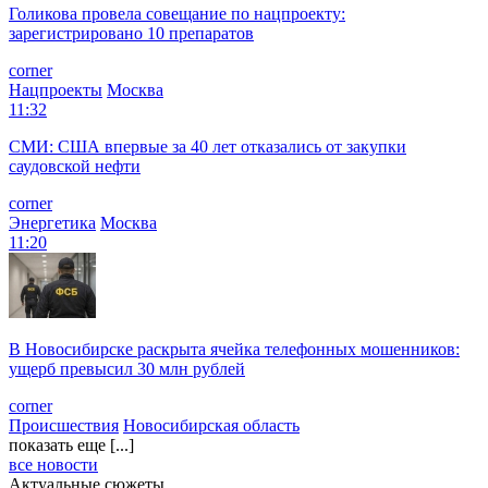
Голикова провела совещание по нацпроекту:
зарегистрировано 10 препаратов
corner
Нацпроекты
Москва
11:32
СМИ: США впервые за 40 лет отказались от закупки
саудовской нефти
corner
Энергетика
Москва
11:20
В Новосибирске раскрыта ячейка телефонных мошенников:
ущерб превысил 30 млн рублей
corner
Происшествия
Новосибирская область
показать еще [...]
все новости
Актуальные сюжеты