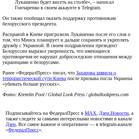
Лукашенко будет висеть на столбе», – написал
Гончаренко в своем аккаунте в Telegram.
Он также пообещал оказать поддержку противникам
белорусского президента.
Расправой в Киеве пригрозили Лукашенко после его слов о
том, что Минск планирует и дальше сохранять и укреплять
дружбу с Украиной. В своем поздравлении президент
Белоруссии выразил уверенность, что имеющиеся
противоречия не нарушат добрососедские отношения между
украинцами и белорусами.
Ранее «ФедералПресс» писал, что
Захарова заявила о
террористической сути Киева
после призыва посла Украины
«убивать больше русских».
Фото: Kremlin Pool / Global Look Press / globallookpress.com
Подписывайтесь на ФедералПресс в
МАХ
,
Дзен.Новости
, а
также следите за самыми интересными новостями в канале
Дзен
. Все самое важное и оперативное — в telegram-канале
«
ФедералПресс
».