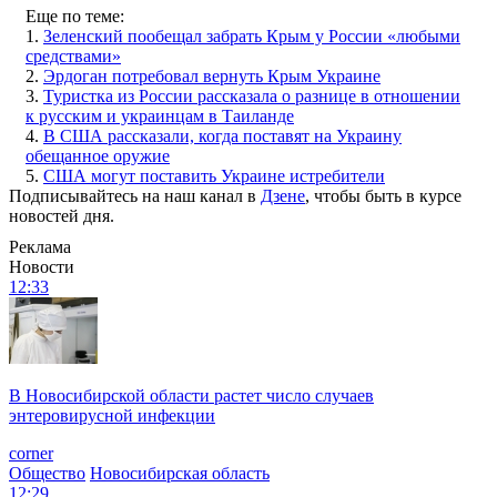
Еще по теме:
1.
Зеленский пообещал забрать Крым у России «любыми
средствами»
2.
Эрдоган потребовал вернуть Крым Украине
3.
Туристка из России рассказала о разнице в отношении
к русским и украинцам в Таиланде
4.
В США рассказали, когда поставят на Украину
обещанное оружие
5.
США могут поставить Украине истребители
Подписывайтесь на наш канал в
Дзене
, чтобы быть в курсе
новостей дня.
Реклама
Новости
12:33
В Новосибирской области растет число случаев
энтеровирусной инфекции
corner
Общество
Новосибирская область
12:29