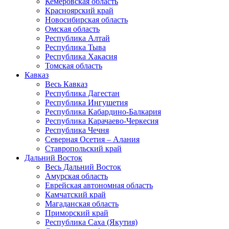
Кемеровская область
Красноярский край
Новосибирская область
Омская область
Республика Алтай
Республика Тыва
Республика Хакасия
Томская область
Кавказ
Весь Кавказ
Республика Дагестан
Республика Ингушетия
Республика Кабардино-Балкария
Республика Карачаево-Черкесия
Республика Чечня
Северная Осетия – Алания
Ставропольский край
Дальний Восток
Весь Дальний Восток
Амурская область
Еврейская автономная область
Камчатский край
Магаданская область
Приморский край
Республика Саха (Якутия)