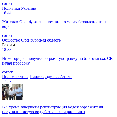
corner
Политика
Украина
18:44
Жителям Оренбуржья напомнили о мерах безопасности на
воде
corner
Общество
Оренбургская область
Реклама
18:38
Нижегородка получила серьезную травму на базе отдыха: СК
начал проверку
corner
Происшествия
Нижегородская область
17:57
В Яхроме завершена реконструкция водозабора: жители
получили чистую воду без запаха и ржавчины