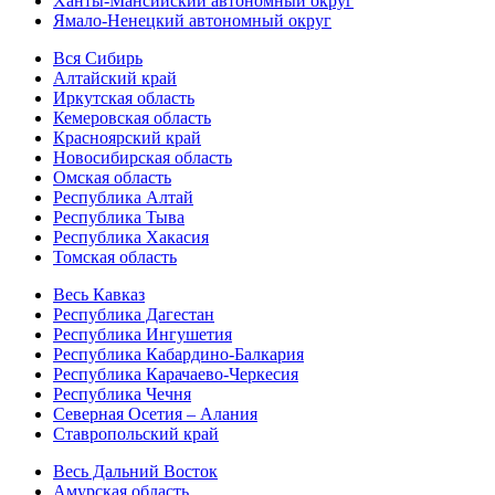
Ханты-Мансийский автономный округ
Ямало-Ненецкий автономный округ
Вся Сибирь
Алтайский край
Иркутская область
Кемеровская область
Красноярский край
Новосибирская область
Омская область
Республика Алтай
Республика Тыва
Республика Хакасия
Томская область
Весь Кавказ
Республика Дагестан
Республика Ингушетия
Республика Кабардино-Балкария
Республика Карачаево-Черкесия
Республика Чечня
Северная Осетия – Алания
Ставропольский край
Весь Дальний Восток
Амурская область