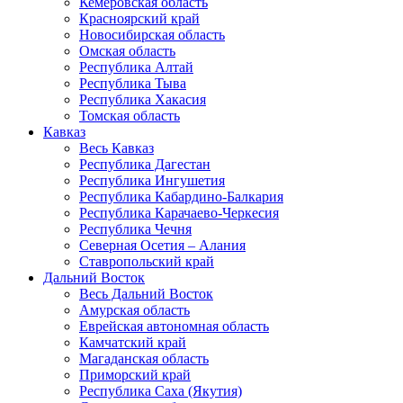
Кемеровская область
Красноярский край
Новосибирская область
Омская область
Республика Алтай
Республика Тыва
Республика Хакасия
Томская область
Кавказ
Весь Кавказ
Республика Дагестан
Республика Ингушетия
Республика Кабардино-Балкария
Республика Карачаево-Черкесия
Республика Чечня
Северная Осетия – Алания
Ставропольский край
Дальний Восток
Весь Дальний Восток
Амурская область
Еврейская автономная область
Камчатский край
Магаданская область
Приморский край
Республика Саха (Якутия)