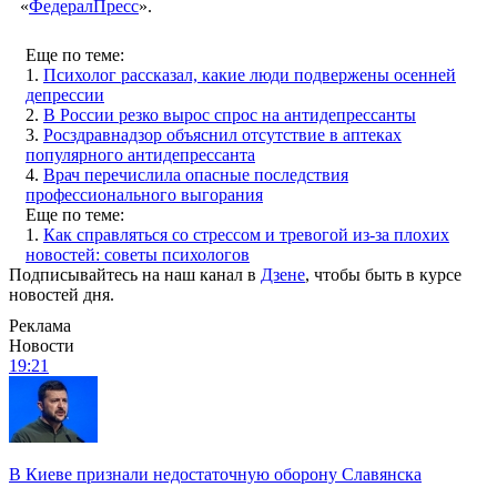
«
ФедералПресс
».
Еще по теме:
1.
Психолог рассказал, какие люди подвержены осенней
депрессии
2.
В России резко вырос спрос на антидепрессанты
3.
Росздравнадзор объяснил отсутствие в аптеках
популярного антидепрессанта
4.
Врач перечислила опасные последствия
профессионального выгорания
Еще по теме:
1.
Как справляться со стрессом и тревогой из-за плохих
новостей: советы психологов
Подписывайтесь на наш канал в
Дзене
, чтобы быть в курсе
новостей дня.
Реклама
Новости
19:21
В Киеве признали недостаточную оборону Славянска