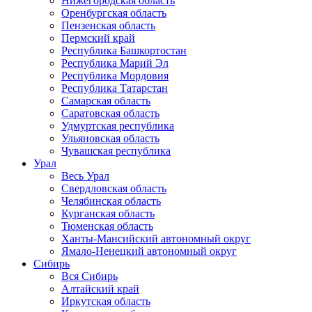
Нижегородская область
Оренбургская область
Пензенская область
Пермский край
Республика Башкортостан
Республика Марий Эл
Республика Мордовия
Республика Татарстан
Самарская область
Саратовская область
Удмуртская республика
Ульяновская область
Чувашская республика
Урал
Весь Урал
Свердловская область
Челябинская область
Курганская область
Тюменская область
Ханты-Мансийский автономный округ
Ямало-Ненецкий автономный округ
Сибирь
Вся Сибирь
Алтайский край
Иркутская область