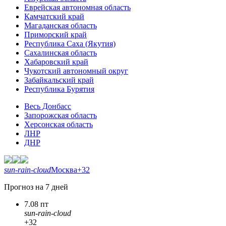
Еврейская автономная область
Камчатский край
Магаданская область
Приморский край
Республика Саха (Якутия)
Сахалинская область
Хабаровский край
Чукотский автономный округ
Забайкальский край
Республика Бурятия
Весь Донбасс
Запорожская область
Херсонская область
ЛНР
ДНР
sun-rain-cloud
Москва
+32
Прогноз на 7 дней
7.08 пт
sun-rain-cloud
+32