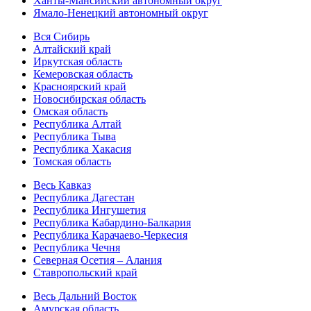
Ханты-Мансийский автономный округ
Ямало-Ненецкий автономный округ
Вся Сибирь
Алтайский край
Иркутская область
Кемеровская область
Красноярский край
Новосибирская область
Омская область
Республика Алтай
Республика Тыва
Республика Хакасия
Томская область
Весь Кавказ
Республика Дагестан
Республика Ингушетия
Республика Кабардино-Балкария
Республика Карачаево-Черкесия
Республика Чечня
Северная Осетия – Алания
Ставропольский край
Весь Дальний Восток
Амурская область