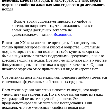
целебных качествах водки. В некоторых случаях вера в
чудесные свойства алкоголя может довести до летального
исхода.
«Вокруг водки существует множество мифов и
легенд, но надо помнить, что сложились они в то
время, когда доступных лекарств не
существовало», – заявил
Водовозов
.
Вплоть до XX века аптечные препараты были доступны
только привилегированным классам общества. Остальные
люди, которые не могли позволить себе купить лекарства,
были вынуждены лечиться подручными средствами, в число
которых входила и водка. Поэтому ее использовали в качестве
болеутоляющего, антисептика и в других качествах. Однако
никакого эффекта от ее применения в виде лекарства нет.
Современная доступная медицина позволяет любому лечиться
с помощью эффективных и безопасных средств.
Врач также оценил заявления некоторых людей, что водка
«помогает» им вылечиться. По его словам, ни одно из таких
утверждений не имеет научной ценности. Это
продемонстрировали масштабные исследования. Они
показали, что все «чудесные» свойства водки при