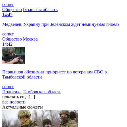
corner
Общество
Рязанская область
14:45
Медведев: Украину при Зеленском ждет неминуемая гибель
corner
Общество
Москва
14:42
Первышов обозначил приоритет по ветеранам СВО в
Тамбовской области
corner
Политика
Тамбовская область
показать еще [...]
все новости
Актуальные сюжеты