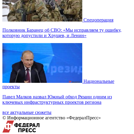
Спецоперация
Полковник Баранец об СВО: «Мы исправляем ту ошибку,
которую допустили и Хрущев, и Ленин»
Национальные
проекты
Павел Малков назвал Южный обход Рязани одним из
ключевых инфраструктурных проектов региона
все актуальные сюжеты
© Информационное агентство «ФедералПресс»