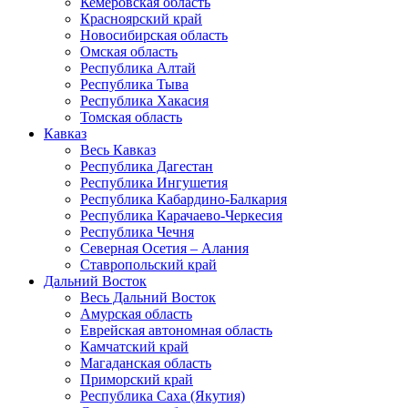
Кемеровская область
Красноярский край
Новосибирская область
Омская область
Республика Алтай
Республика Тыва
Республика Хакасия
Томская область
Кавказ
Весь Кавказ
Республика Дагестан
Республика Ингушетия
Республика Кабардино-Балкария
Республика Карачаево-Черкесия
Республика Чечня
Северная Осетия – Алания
Ставропольский край
Дальний Восток
Весь Дальний Восток
Амурская область
Еврейская автономная область
Камчатский край
Магаданская область
Приморский край
Республика Саха (Якутия)