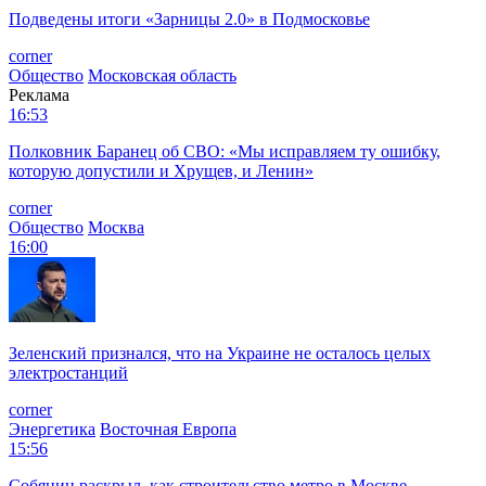
Подведены итоги «Зарницы 2.0» в Подмосковье
corner
Общество
Московская область
Реклама
16:53
Полковник Баранец об СВО: «Мы исправляем ту ошибку,
которую допустили и Хрущев, и Ленин»
corner
Общество
Москва
16:00
Зеленский признался, что на Украине не осталось целых
электростанций
corner
Энергетика
Восточная Европа
15:56
Собянин раскрыл, как строительство метро в Москве