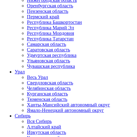
Нижегородская область
Оренбургская область
Пензенская область
Пермский край
Республика Башкортостан
Республика Марий Эл
Республика Мордовия
Республика Татарстан
Самарская область
Саратовская область
Удмуртская республика
Ульяновская область
Чувашская республика
Урал
Весь Урал
Свердловская область
Челябинская область
Курганская область
Тюменская область
Ханты-Мансийский автономный округ
Ямало-Ненецкий автономный округ
Сибирь
Вся Сибирь
Алтайский край
Иркутская область