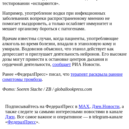
тестировании «испаряются».
Например, употребление водки при инфекционных
заболеваниях вопреки распространенному мнению не
помогает выздороветь, а только ослабляет иммунитет и
мешает организму бороться с патогенами.
Врачам известны случаи, когда пациенты, употребляющие
алкоголь во время болезни, впадали в этаноловую кому и
умирали. Водовозов объяснил, что этанол действует как
депрессант и приглушает деятельность нейронов. Его высокие
дозы могут привести к остановке центров дыхания и
сердечной деятельности,
сообщает
РИА Новости.
Ранее «ФедералПресс» писал, что
терапевт раскрыла ранние
симптомы тромбоза
.
Фото: Soeren Stache / ZB / globallookpress.com
Подписывайтесь на ФедералПресс в
МАХ
,
Дзен.Новости
, а
также следите за самыми интересными новостями в канале
Дзен
. Все самое важное и оперативное — в telegram-канале
«
ФедералПресс
».