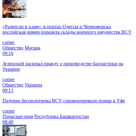
«Разнесли в хлам»: в портах Одессы и Черноморска
российская армия поразила склады военного имущества ВСУ
corner
Общество
Москва
09:16
Зеленский раскрыл правду о производстве баллистики на
Украине
corner
Общество
Украина
09:13
Падение беспилотника ВСУ спровоцировало пожар в Уфе
corner
Происшествия
Республика Башкортостан
08:40