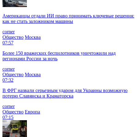
Американцы отдали ИИ право принимать ключевые решения:
как не стать заложником машины
corner
Общество
Москва
07:57
Более 150 вражеских беспилотников уничтожили над
регионами России за ночь
corner
Общество
Москва
07:32
В ФРГ назвали серьезным ударом для Украины возможную
потерю Славянска и Краматорска
corner
Общество
Европа
07:15