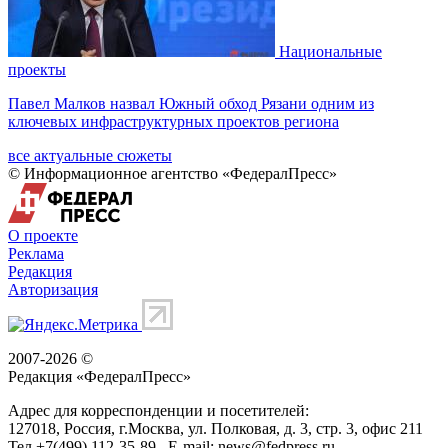
Национальные
проекты
Павел Малков назвал Южный обход Рязани одним из
ключевых инфраструктурных проектов региона
все актуальные сюжеты
© Информационное агентство «ФедералПресс»
О проекте
Реклама
Редакция
Авторизация
2007-2026 ©
Редакция «
ФедералПресс
»
Адрес для корреспонденции и посетителей:
127018
, Россия, г.
Москва
,
ул. Полковая, д. 3, стр. 3
, офис 211
Тел.
+7(499) 112-35-89
E-mail:
news@fedpress.ru