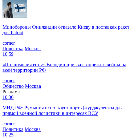
Минобороны Финляндии отказало Киеву в поставках ракет
для Patriot
corner
Политика
Москва
10:59
«Полномочия есть»: Володин призвал запретить вейпы на
всей территории РФ
corner
Общество
Москва
Реклама
10:30
МИД РФ: Румыния использует порт Джурджулешты для
прямой военной логистики в интересах ВСУ
corner
Политика
Москва
10:25