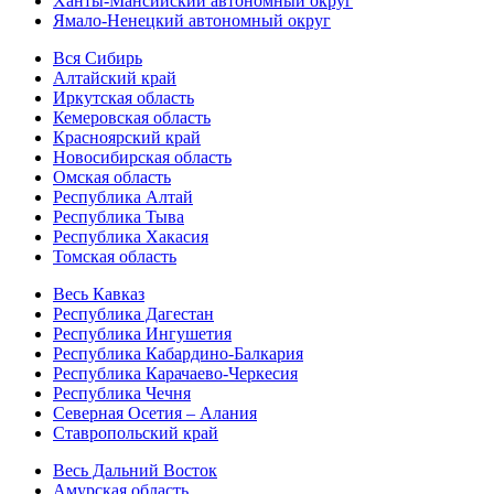
Ханты-Мансийский автономный округ
Ямало-Ненецкий автономный округ
Вся Сибирь
Алтайский край
Иркутская область
Кемеровская область
Красноярский край
Новосибирская область
Омская область
Республика Алтай
Республика Тыва
Республика Хакасия
Томская область
Весь Кавказ
Республика Дагестан
Республика Ингушетия
Республика Кабардино-Балкария
Республика Карачаево-Черкесия
Республика Чечня
Северная Осетия – Алания
Ставропольский край
Весь Дальний Восток
Амурская область