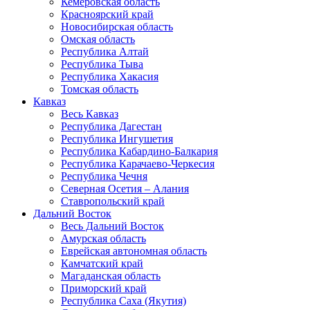
Кемеровская область
Красноярский край
Новосибирская область
Омская область
Республика Алтай
Республика Тыва
Республика Хакасия
Томская область
Кавказ
Весь Кавказ
Республика Дагестан
Республика Ингушетия
Республика Кабардино-Балкария
Республика Карачаево-Черкесия
Республика Чечня
Северная Осетия – Алания
Ставропольский край
Дальний Восток
Весь Дальний Восток
Амурская область
Еврейская автономная область
Камчатский край
Магаданская область
Приморский край
Республика Саха (Якутия)