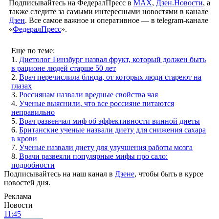
Подписывайтесь на ФедералПресс в
МАХ
,
Дзен.Новости
, а
также следите за самыми интересными новостями в канале
Дзен
. Все самое важное и оперативное — в telegram-канале
«
ФедералПресс
».
Еще по теме:
1.
Диетолог Гинзбург назвал фрукт, который должен быть
в рационе людей старше 50 лет
2.
Врач перечислила блюда, от которых люди стареют на
глазах
3.
Россиянам назвали вредные свойства чая
4.
Ученые выяснили, что все россияне питаются
неправильно
5.
Врач развенчал миф об эффективности винной диеты
6.
Британские ученые назвали диету для снижения сахара
в крови
7.
Ученые назвали диету для улучшения работы мозга
8.
Врачи развеяли популярные мифы про сало:
подробности
Подписывайтесь на наш канал в
Дзене
, чтобы быть в курсе
новостей дня.
Реклама
Новости
11:45