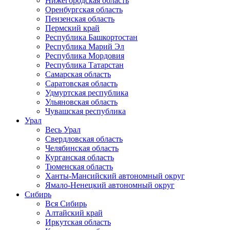
Нижегородская область
Оренбургская область
Пензенская область
Пермский край
Республика Башкортостан
Республика Марий Эл
Республика Мордовия
Республика Татарстан
Самарская область
Саратовская область
Удмуртская республика
Ульяновская область
Чувашская республика
Урал
Весь Урал
Свердловская область
Челябинская область
Курганская область
Тюменская область
Ханты-Мансийский автономный округ
Ямало-Ненецкий автономный округ
Сибирь
Вся Сибирь
Алтайский край
Иркутская область