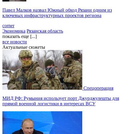
Павел Малков назвал Южный обход Рязани одним из
ключевых инфраструктурных проектов региона
corner
Экономика
Рязанская область
показать еще [...]
все новости
Актуальные сюжеты
Спецоперация
МИД РФ: Румыния использует порт Джурджулешты для
прямой военной логистики в интересах ВСУ